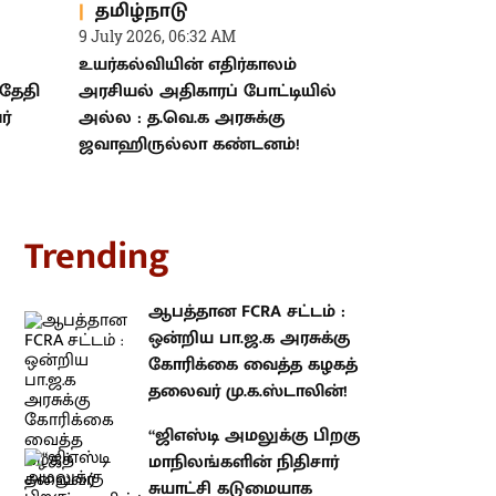
தமிழ்நாடு
9 July 2026, 06:32 AM
உயர்கல்வியின் எதிர்காலம்
 தேதி
அரசியல் அதிகாரப் போட்டியில்
ர்
அல்ல : த.வெ.க அரசுக்கு
ஜவாஹிருல்லா கண்டனம்!
rending
ஆபத்தான FCRA சட்டம் : ஒன்றிய
பா.ஜ.க அரசுக்கு கோரிக்கை
வைத்த கழகத் தலைவர்
மு.க.ஸ்டாலின்!
“ஜிஎஸ்டி அமலுக்கு பிறகு
மாநிலங்களின் நிதிசார் சுயாட்சி
கடுமையாக பாதிக்கப்பட்டுள்ளது!” :