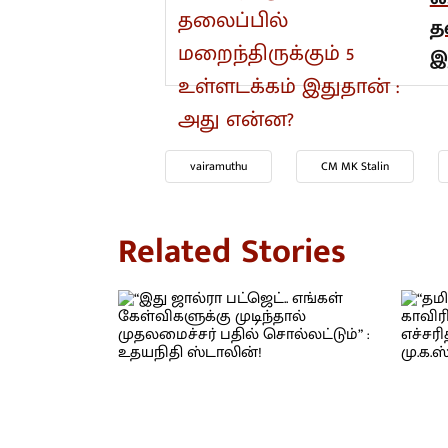
த
இ
vairamuthu
CM MK Stalin
Related Stories