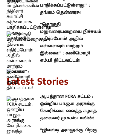
தங்கம் தென்னரசு!
“தொகுதி மறுவரையறையை
நிச்சயம் எதிர்ப்போம்! அதில்
எள்ளளவும் மாற்றம் இல்லை!” :
கனிமொழி எம்.பி திட்டவட்டம்!
atest Stories
ஆபத்தான FCRA சட்டம் : ஒன்றிய
பா.ஜ.க அரசுக்கு கோரிக்கை
வைத்த கழகத் தலைவர்
மு.க.ஸ்டாலின்!
“ஜிஎஸ்டி அமலுக்கு பிறகு
மாநிலங்களின் நிதிசார் சுயாட்சி
கடுமையாக பாதிக்கப்பட்டுள்ளது!” :
தங்கம் தென்னரசு!