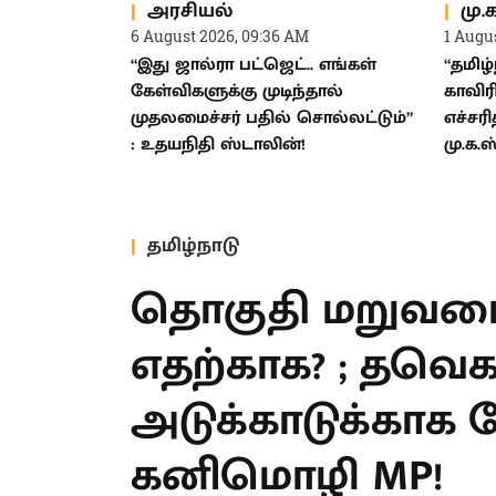
அரசியல்
மு.
6 August 2026, 09:36 AM
1 Augu
“இது ஜால்ரா பட்ஜெட்.. எங்கள்
“தமிழ்
கேள்விகளுக்கு முடிந்தால்
காவிர
முதலமைச்சர் பதில் சொல்லட்டும்”
எச்சர
: உதயநிதி ஸ்டாலின்!
மு.க.
தமிழ்நாடு
தொகுதி மறுவரை
எதற்காக? ; தவெ
: அடுக்காடுக்க
எழுப்பிய கனிமொ