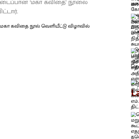
ய படைப்பான ‘மகா கவிதை’ நூலை
்டார்.
L