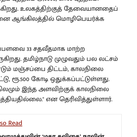
சுகிறது. உலகத்திற்குத் தேவையானதைப்
னை ஆங்கிலத்தில் மொழிபெயர்க்க
ரப்பளவை 33 சதவீதமாக மாற்ற
ுகிறது. தமிழ்நாடு முழுவதும் பல லட்சம்
ீண்டும் மஞ்சப்பை திட்டம், காலநிலை
்டு, ரூ.500 கோடி ஒதுக்கப்பட்டுள்ளது.
நிலமும் இந்த அளவிற்குக் காலநிலை
த்தியதில்லை." என தெரிவித்துள்ளார்.
lso Read
ைரமுத்துவின் ‘மகா கவிதை’ நூலின்