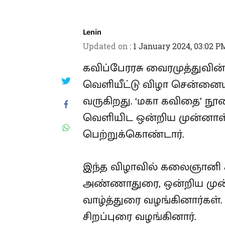
Lenin
Updated on
:
1 January 2024, 03:02 P
கவிப்பேரரசு வைரமுத்துவின
வெளியீட்டு விழா சென்னையி
வருகிறது. ‘மகா கவிதை’ நூ
வெளியிட ஒன்றிய முன்னாள் 
பெற்றுக்கொண்டார்.
இந்த விழாவில் கலைஞானி 
அண்ணாதுரை, ஒன்றிய முன்ன
வாழ்த்துரை வழங்கினார்கள்.
சிறப்புரை வழங்கினார்.