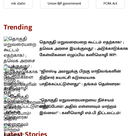
mk stalin
Union BJP government
FCRA Act
Trending
தொகுதி மறுவரையறை கூட்டம் எதற்காக? ;
தவெக அரசை இயக்குவது? : அடுக்காடுக்காக
கேள்விகளை எழுப்பிய கனிமொழி MP!
“ஜிஎஸ்டி அமலுக்கு பிறகு மாநிலங்களின்
நிதிசார் சுயாட்சி கடுமையாக
பாதிக்கப்பட்டுள்ளது!” : தங்கம் தென்னரசு!
“தொகுதி மறுவரையறையை நிச்சயம்
எதிர்ப்போம்! அதில் எள்ளளவும் மாற்றம்
இல்லை!” : கனிமொழி எம்.பி திட்டவட்டம்!
Latest Stories