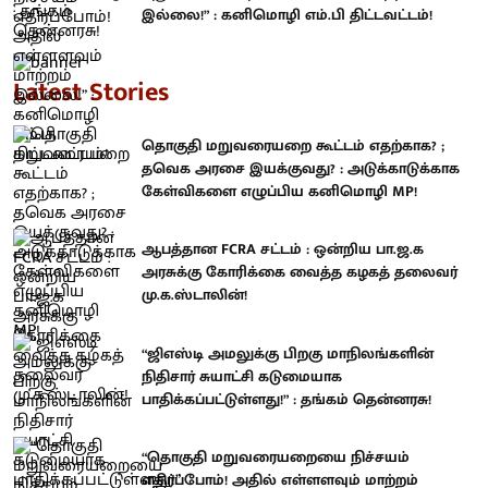
இல்லை!” : கனிமொழி எம்.பி திட்டவட்டம்!
Latest Stories
தொகுதி மறுவரையறை கூட்டம் எதற்காக? ;
தவெக அரசை இயக்குவது? : அடுக்காடுக்காக
கேள்விகளை எழுப்பிய கனிமொழி MP!
ஆபத்தான FCRA சட்டம் : ஒன்றிய பா.ஜ.க
அரசுக்கு கோரிக்கை வைத்த கழகத் தலைவர்
மு.க.ஸ்டாலின்!
“ஜிஎஸ்டி அமலுக்கு பிறகு மாநிலங்களின்
நிதிசார் சுயாட்சி கடுமையாக
பாதிக்கப்பட்டுள்ளது!” : தங்கம் தென்னரசு!
“தொகுதி மறுவரையறையை நிச்சயம்
எதிர்ப்போம்! அதில் எள்ளளவும் மாற்றம்