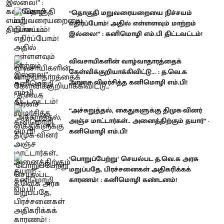
“தொகுதி மறுவரையறையை நிச்சயம்
எதிர்ப்போம்! அதில் எள்ளளவும் மாற்றம்
இல்லை!” : கனிமொழி எம்.பி திட்டவட்டம்!
விவசாயிகளின் வாழ்வாதாரத்தைக்
கேள்விக்குறியாக்கிவிட்டு... : த.வெ.க
அரசை விமர்சித்த கனிமொழி எம்.பி!
“அச்சுறுத்தல், கைதுகளுக்கு திமுக-வினர்
அஞ்ச மாட்டார்கள்.. அனைத்திற்கும் தயார்” -
கனிமொழி எம்.பி!
‘பொறுப்பேற்று’ செயல்பட த.வெ.க அரசு
மறுப்பதே, பிரச்சனைகள் அதிகரிக்கக்
காரணம்! : கனிமொழி கண்டனம்!