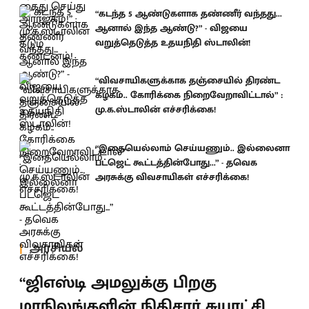
“கடந்த 5 ஆண்டுகளாக தண்ணீர் வந்தது...
ஆனால் இந்த ஆண்டு?” - விஜயை
வறுத்தெடுத்த உதயநிதி ஸ்டாலின்!
“விவசாயிகளுக்காக தஞ்சையில் திரண்ட
கழகம்.. கோரிக்கை நிறைவேறாவிட்டால்” :
மு.க.ஸ்டாலின் எச்சரிக்கை!
“இதையெல்லாம் செய்யணும்.. இல்லைனா
பட்ஜெட் கூட்டத்தின்போது...” - தவெக
அரசுக்கு விவசாயிகள் எச்சரிக்கை!
அரசியல்
“ஜிஎஸ்டி அமலுக்கு பிறகு
மாநிலங்களின் நிதிசார் சுயாட்சி