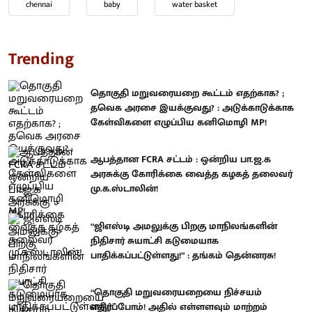
chennai
baby
water basket
Trending
தொகுதி மறுவரையறை கூட்டம் எதற்காக? ;
தவெக அரசை இயக்குவது? : அடுக்காடுக்காக
கேள்விகளை எழுப்பிய கனிமொழி MP!
ஆபத்தான FCRA சட்டம் : ஒன்றிய பா.ஜ.க
அரசுக்கு கோரிக்கை வைத்த கழகத் தலைவர்
மு.க.ஸ்டாலின்!
“ஜிஎஸ்டி அமலுக்கு பிறகு மாநிலங்களின்
நிதிசார் சுயாட்சி கடுமையாக
பாதிக்கப்பட்டுள்ளது!” : தங்கம் தென்னரசு!
“தொகுதி மறுவரையறையை நிச்சயம்
எதிர்ப்போம்! அதில் எள்ளளவும் மாற்றம்