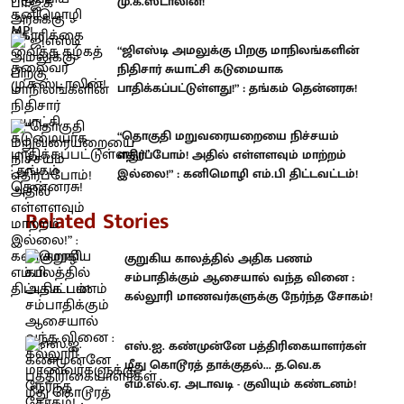
மு.க.ஸ்டாலின்!
“ஜிஎஸ்டி அமலுக்கு பிறகு மாநிலங்களின்
நிதிசார் சுயாட்சி கடுமையாக
பாதிக்கப்பட்டுள்ளது!” : தங்கம் தென்னரசு!
“தொகுதி மறுவரையறையை நிச்சயம்
எதிர்ப்போம்! அதில் எள்ளளவும் மாற்றம்
இல்லை!” : கனிமொழி எம்.பி திட்டவட்டம்!
Related Stories
குறுகிய காலத்தில் அதிக பணம்
சம்பாதிக்கும் ஆசையால் வந்த வினை :
கல்லூரி மாணவர்களுக்கு நேர்ந்த சோகம்!
எஸ்.ஐ. கண்முன்னே பத்திரிகையாளர்கள்
மீது கொடூரத் தாக்குதல்... த.வெ.க
எம்.எல்.ஏ. அடாவடி - குவியும் கண்டனம்!