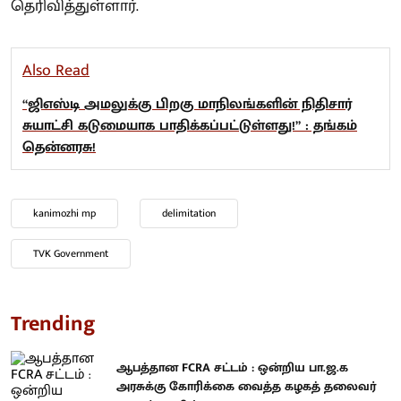
தெரிவித்துள்ளார்.
Also Read
“ஜிஎஸ்டி அமலுக்கு பிறகு மாநிலங்களின் நிதிசார்
சுயாட்சி கடுமையாக பாதிக்கப்பட்டுள்ளது!” : தங்கம்
தென்னரசு!
kanimozhi mp
delimitation
TVK Government
Trending
ஆபத்தான FCRA சட்டம் : ஒன்றிய பா.ஜ.க
அரசுக்கு கோரிக்கை வைத்த கழகத் தலைவர்