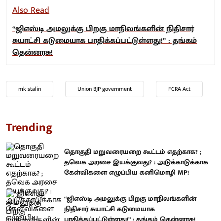
Also Read
“ஜிஎஸ்டி அமலுக்கு பிறகு மாநிலங்களின் நிதிசார்
சுயாட்சி கடுமையாக பாதிக்கப்பட்டுள்ளது!” : தங்கம்
தென்னரசு!
mk stalin
Union BJP government
FCRA Act
Trending
தொகுதி மறுவரையறை கூட்டம் எதற்காக? ;
தவெக அரசை இயக்குவது? : அடுக்காடுக்காக
கேள்விகளை எழுப்பிய கனிமொழி MP!
“ஜிஎஸ்டி அமலுக்கு பிறகு மாநிலங்களின்
நிதிசார் சுயாட்சி கடுமையாக
பாதிக்கப்பட்டுள்ளது!” : தங்கம் தென்னரசு!