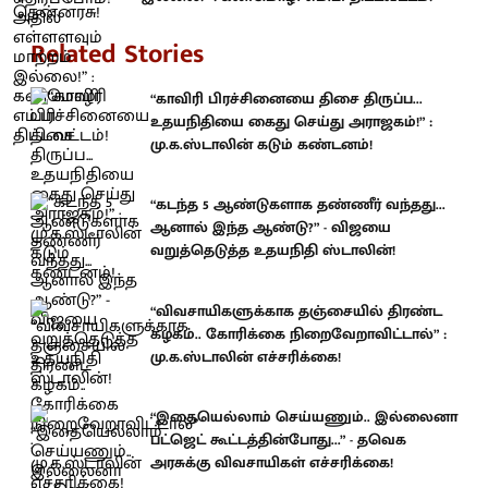
Related Stories
“காவிரி பிரச்சினையை திசை திருப்ப...
உதயநிதியை கைது செய்து அராஜகம்!” :
மு.க.ஸ்டாலின் கடும் கண்டனம்!
“கடந்த 5 ஆண்டுகளாக தண்ணீர் வந்தது...
ஆனால் இந்த ஆண்டு?” - விஜயை
வறுத்தெடுத்த உதயநிதி ஸ்டாலின்!
“விவசாயிகளுக்காக தஞ்சையில் திரண்ட
கழகம்.. கோரிக்கை நிறைவேறாவிட்டால்” :
மு.க.ஸ்டாலின் எச்சரிக்கை!
“இதையெல்லாம் செய்யணும்.. இல்லைனா
பட்ஜெட் கூட்டத்தின்போது...” - தவெக
அரசுக்கு விவசாயிகள் எச்சரிக்கை!