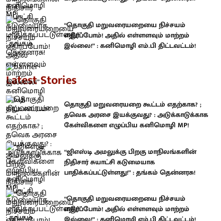
“தொகுதி மறுவரையறையை நிச்சயம்
எதிர்ப்போம்! அதில் எள்ளளவும் மாற்றம்
இல்லை!” : கனிமொழி எம்.பி திட்டவட்டம்!
Latest Stories
தொகுதி மறுவரையறை கூட்டம் எதற்காக? ;
தவெக அரசை இயக்குவது? : அடுக்காடுக்காக
கேள்விகளை எழுப்பிய கனிமொழி MP!
“ஜிஎஸ்டி அமலுக்கு பிறகு மாநிலங்களின்
நிதிசார் சுயாட்சி கடுமையாக
பாதிக்கப்பட்டுள்ளது!” : தங்கம் தென்னரசு!
“தொகுதி மறுவரையறையை நிச்சயம்
எதிர்ப்போம்! அதில் எள்ளளவும் மாற்றம்
இல்லை!” : கனிமொழி எம்.பி திட்டவட்டம்!