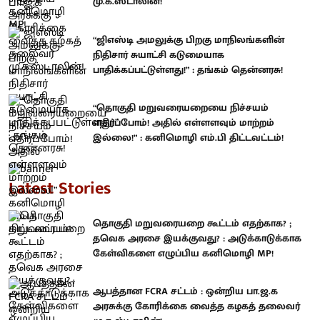
மு.க.ஸ்டாலின்!
“ஜிஎஸ்டி அமலுக்கு பிறகு மாநிலங்களின்
நிதிசார் சுயாட்சி கடுமையாக
பாதிக்கப்பட்டுள்ளது!” : தங்கம் தென்னரசு!
“தொகுதி மறுவரையறையை நிச்சயம்
எதிர்ப்போம்! அதில் எள்ளளவும் மாற்றம்
இல்லை!” : கனிமொழி எம்.பி திட்டவட்டம்!
Latest Stories
தொகுதி மறுவரையறை கூட்டம் எதற்காக? ;
தவெக அரசை இயக்குவது? : அடுக்காடுக்காக
கேள்விகளை எழுப்பிய கனிமொழி MP!
ஆபத்தான FCRA சட்டம் : ஒன்றிய பா.ஜ.க
அரசுக்கு கோரிக்கை வைத்த கழகத் தலைவர்