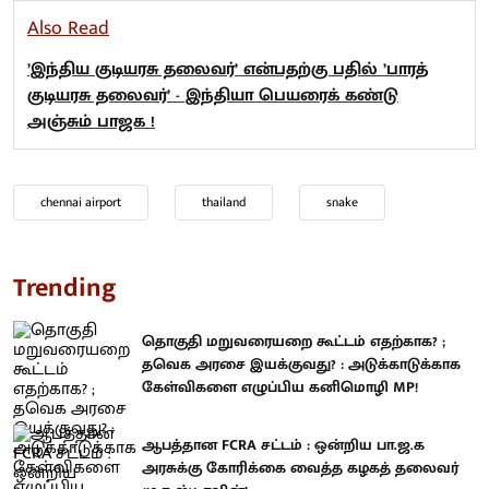
Also Read
’இந்திய குடியரசு தலைவர்’ என்பதற்கு பதில் ’பாரத்
குடியரசு தலைவர்’ - இந்தியா பெயரைக் கண்டு
அஞ்சும் பாஜக !
chennai airport
thailand
snake
Trending
தொகுதி மறுவரையறை கூட்டம் எதற்காக? ;
தவெக அரசை இயக்குவது? : அடுக்காடுக்காக
கேள்விகளை எழுப்பிய கனிமொழி MP!
ஆபத்தான FCRA சட்டம் : ஒன்றிய பா.ஜ.க
அரசுக்கு கோரிக்கை வைத்த கழகத் தலைவர்