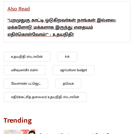
Also Read
“புறமுதுகு காட்டி ஓடுகிறவர்கள் நாங்கள் இல்லை;
மக்களோடு மக்களாக இருந்து எதையும்
எதிர்கொள்வோம்!” : உதயநிதி!
உதயநிதி ஸ்டாலின்
tvk
udhayanidhi stalin
agriculture budget
வேளாண் பட்ஜெட்
தவெக
எதிர்க்கட்சித் தலைவர் உதயநிதி ஸ்டாலின்
Trending