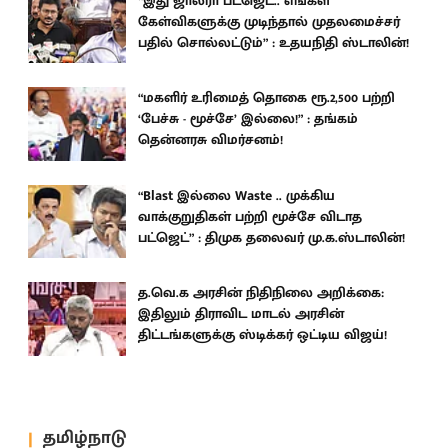
“இது ஜால்ரா பட்ஜெட்.. எங்கள்
கேள்விகளுக்கு முடிந்தால் முதலமைச்சர்
பதில் சொல்லட்டும்” : உதயநிதி ஸ்டாலின்!
“மகளிர் உரிமைத் தொகை ரூ.2,500 பற்றி
‘பேச்சு - மூச்சே’ இல்லை!” : தங்கம்
தென்னரசு விமர்சனம்!
“Blast இல்லை Waste .. முக்கிய
வாக்குறுதிகள் பற்றி மூச்சே விடாத
பட்ஜெட்” : திமுக தலைவர் மு.க.ஸ்டாலின்!
த.வெ.க அரசின் நிதிநிலை அறிக்கை:
இதிலும் திராவிட மாடல் அரசின்
திட்டங்களுக்கு ஸ்டிக்கர் ஒட்டிய விஜய்!
தமிழ்நாடு