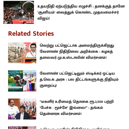
உதயநிதி ஏற்படுத்திய எழுச்சி : தனக்குத் தானே
‘சூனியம்' வைத்துக் கொண்ட முதலமைச்சர்
விஜய்!
Related Stories
வெற்று பட்ஜெட்டாக அமைந்திருக்கிறது
வேளாண் நிதிநிலை அறிக்கை : கழகத்
தலைவர் மு.க.ஸ்டாலின் விமர்சனம்!
வேளாண் பட்ஜெட்டிலும் ஸ்டிக்கர் ஒட்டிய
த.வெ.க அரசு : பல திட்டங்களுக்கு நிதியும்
குறைப்பு!
“மகளிர் உரிமைத் தொகை ரூ.2,500 பற்றி
‘பேச்சு - மூச்சே’ இல்லை!” : தங்கம்
தென்னரசு விமர்சனம்!