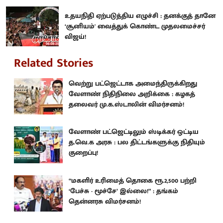
உதயநிதி ஏற்படுத்திய எழுச்சி : தனக்குத் தானே
‘சூனியம்' வைத்துக் கொண்ட முதலமைச்சர்
விஜய்!
Related Stories
வெற்று பட்ஜெட்டாக அமைந்திருக்கிறது
வேளாண் நிதிநிலை அறிக்கை : கழகத்
தலைவர் மு.க.ஸ்டாலின் விமர்சனம்!
வேளாண் பட்ஜெட்டிலும் ஸ்டிக்கர் ஒட்டிய
த.வெ.க அரசு : பல திட்டங்களுக்கு நிதியும்
குறைப்பு!
“மகளிர் உரிமைத் தொகை ரூ.2,500 பற்றி
‘பேச்சு - மூச்சே’ இல்லை!” : தங்கம்
தென்னரசு விமர்சனம்!