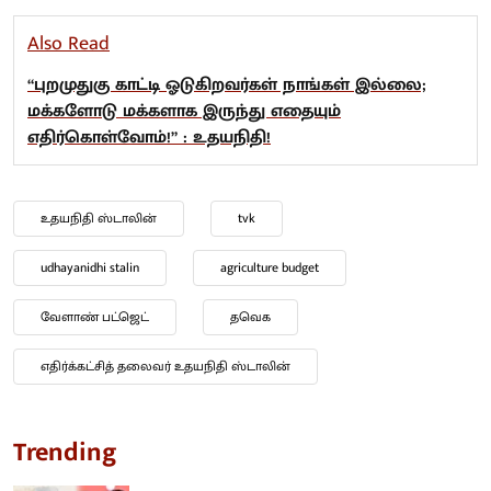
Also Read
“புறமுதுகு காட்டி ஓடுகிறவர்கள் நாங்கள் இல்லை;
மக்களோடு மக்களாக இருந்து எதையும்
எதிர்கொள்வோம்!” : உதயநிதி!
உதயநிதி ஸ்டாலின்
tvk
udhayanidhi stalin
agriculture budget
வேளாண் பட்ஜெட்
தவெக
எதிர்க்கட்சித் தலைவர் உதயநிதி ஸ்டாலின்
Trending