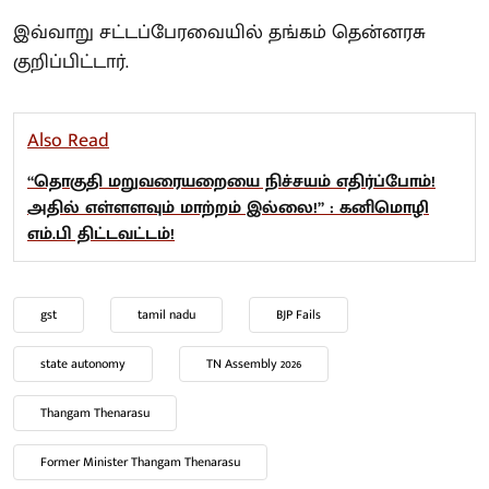
இவ்வாறு சட்டப்பேரவையில் தங்கம் தென்னரசு
குறிப்பிட்டார்.
Also Read
“தொகுதி மறுவரையறையை நிச்சயம் எதிர்ப்போம்!
அதில் எள்ளளவும் மாற்றம் இல்லை!” : கனிமொழி
எம்.பி திட்டவட்டம்!
gst
tamil nadu
BJP Fails
state autonomy
TN Assembly 2026
Thangam Thenarasu
Former Minister Thangam Thenarasu