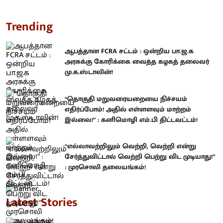
Trending
ஆபத்தான FCRA சட்டம் : ஒன்றிய பா.ஜ.க
அரசுக்கு கோரிக்கை வைத்த கழகத் தலைவர்
மு.க.ஸ்டாலின்!
“தொகுதி மறுவரையறையை நிச்சயம்
எதிர்ப்போம்! அதில் எள்ளளவும் மாற்றம்
இல்லை!” : கனிமொழி எம்.பி திட்டவட்டம்!
“எல்லாவற்றிலும் வெற்றி, வெற்றி என்று
சேர்த்துவிட்டால் வெற்றி பெற்று விட முடியாது!”
: முரசொலி தலையங்கம்!
Latest Stories