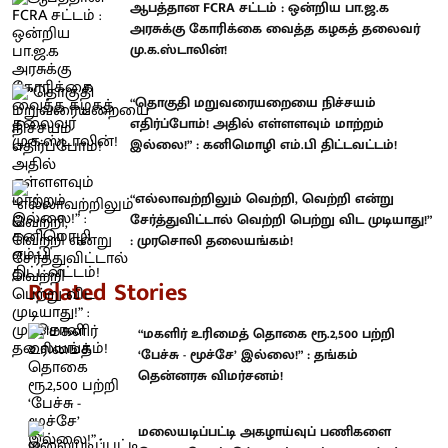
ஆபத்தான FCRA சட்டம் : ஒன்றிய பா.ஜ.க
அரசுக்கு கோரிக்கை வைத்த கழகத் தலைவர்
மு.க.ஸ்டாலின்!
“தொகுதி மறுவரையறையை நிச்சயம்
எதிர்ப்போம்! அதில் எள்ளளவும் மாற்றம்
இல்லை!” : கனிமொழி எம்.பி திட்டவட்டம்!
“எல்லாவற்றிலும் வெற்றி, வெற்றி என்று
சேர்த்துவிட்டால் வெற்றி பெற்று விட முடியாது!”
: முரசொலி தலையங்கம்!
Related Stories
“மகளிர் உரிமைத் தொகை ரூ.2,500 பற்றி
‘பேச்சு - மூச்சே’ இல்லை!” : தங்கம்
தென்னரசு விமர்சனம்!
மலையடிப்பட்டி அகழாய்வுப் பணிகளை