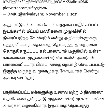
à®ªà¯à®±à¯à®±à®©à®°à¯'
#CMMKStalin
#DMK
pic.twitter.com/1LfRygPAm7
— DMK (@arivalayam)
November 8, 2021
அது மட்டுமல்லாமல் வெள்ளத்தால் பாதிக்கப்பட்ட
இடங்களில் மீட்புப் பணிகளை முழுவீச்சில்
தீவிரப்படுத்த வேண்டும் என்று அதிகாரிகளுக்கு
உத்தரவிட்டார். அதனைத் தொடர்ந்து துறைமுகம்
தொகுதிக்குட்பட்ட கல்யாணபுரம் பகுதியில் உள்ள
கால்வாயை முதலமைச்சர் ஸ்டாலின் அவர்கள்
பார்வையிட்டார். பின்பு அங்கு ஏற்பாடு செய்யப்பட்டு
இருந்த மருத்துவ முகாமுக்கு நேரடியாகச் சென்று
ஆய்வு செய்தார்.
பாதிக்கப்பட்ட மக்களுக்கு உணவு மற்றும் நிவாரண
உதவிகளை தமிழ்நாடு முதலமைச்சர் மு.க.ஸ்டாலின்
அவர்கள் வழங்கினார். இதனைத் தொடர்ந்து