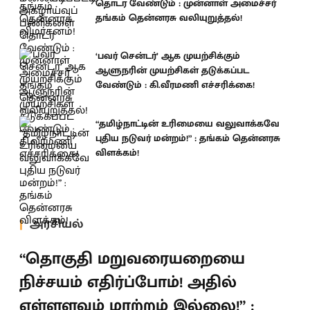
தொடர வேண்டும் : முன்னாள் அமைச்சர்
தங்கம் தென்னரசு வலியுறுத்தல்!
‘பவர் சென்டர்’ ஆக முயற்சிக்கும்
ஆளுநரின் முயற்சிகள் தடுக்கப்பட
வேண்டும் : கி.வீரமணி எச்சரிக்கை!
“தமிழ்நாட்டின் உரிமையை வலுவாக்கவே
புதிய நடுவர் மன்றம்!” : தங்கம் தென்னரசு
விளக்கம்!
அரசியல்
“தொகுதி மறுவரையறையை
நிச்சயம் எதிர்ப்போம்! அதில்
எள்ளளவும் மாற்றம் இல்லை!” :