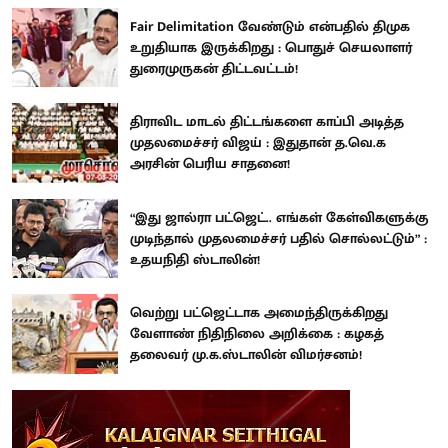
Fair Delimitation வேண்டும் என்பதில் திமுக
உறுதியாக இருக்கிறது : பொதுச் செயலாளர்
துரைமுருகன் திட்டவட்டம்!
திராவிட மாடல் திட்டங்களை காப்பி அடித்த
முதலமைச்சர் விஜய் : இதுதான் த.வெ.க
அரசின் பெரிய சாதனை!
“இது ஜால்ரா பட்ஜெட்.. எங்கள் கேள்விகளுக்கு
முடிந்தால் முதலமைச்சர் பதில் சொல்லட்டும்” :
உதயநிதி ஸ்டாலின்!
வெற்று பட்ஜெட்டாக அமைந்திருக்கிறது
வேளாண் நிதிநிலை அறிக்கை : கழகத்
தலைவர் மு.க.ஸ்டாலின் விமர்சனம்!