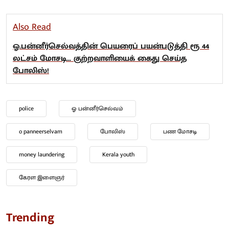
Also Read
ஓ.பன்னீர்செல்வத்தின் பெயரைப் பயன்படுத்தி ரூ 44
லட்சம் மோசடி... குற்றவாளியைக் கைது செய்த
போலிஸ்!
police
ஓ பன்னீர்செல்வம்
o panneerselvam
போலிஸ்
பண மோசடி
money laundering
Kerala youth
கேரள இளைஞர்
Trending