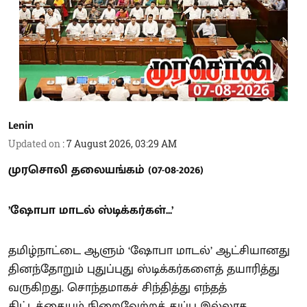
Lenin
Updated on
:
7 August 2026, 03:29 AM
முரசொலி தலையங்கம் (07-08-2026)
’ஷோபா மாடல் ஸ்டிக்கர்கள்...’
தமிழ்நாட்டை ஆளும் ‘ஷோபா மாடல்’ ஆட்சியானது
தினந்தோறும் புதுப்புது ஸ்டிக்கர்களைத் தயாரித்து
வருகிறது. சொந்தமாகச் சிந்தித்து எந்தத்
திட்டத்தையும் நிறைவேற்றத் துப்பு இல்லாத