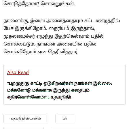
கொடுத்தோமா? சொல்லுங்கள்.
நாளைக்கு, இவை அனைத்தையும் சட்டமன்றத்தில்
பேச இருக்கிறோம். தைரியம் இருந்தால்,
முதலமைச்சர் எழுந்து இதற்கெல்லாம் பதில்
சொல்லட்டும். நாங்கள் அவையில் பதில்
சொல்கிறோம் என தெரிவித்தார்.
Also Read
“புறமுதுகு காட்டி ஓடுகிறவர்கள் நாங்கள் இல்லை;
மக்களோடு மக்களாக இருந்து எதையும்
எதிர்கொள்வோம்!” : உதயநிதி!
உதயநிதி ஸ்டாலின்
tvk