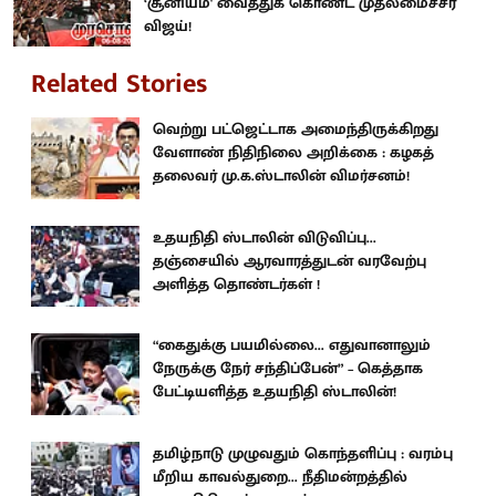
‘சூனியம்' வைத்துக் கொண்ட முதலமைச்சர்
விஜய்!
Related Stories
வெற்று பட்ஜெட்டாக அமைந்திருக்கிறது
வேளாண் நிதிநிலை அறிக்கை : கழகத்
தலைவர் மு.க.ஸ்டாலின் விமர்சனம்!
உதயநிதி ஸ்டாலின் விடுவிப்பு...
தஞ்சையில் ஆரவாரத்துடன் வரவேற்பு
அளித்த தொண்டர்கள் !
“கைதுக்கு பயமில்லை... எதுவானாலும்
நேருக்கு நேர் சந்திப்பேன்” – கெத்தாக
பேட்டியளித்த உதயநிதி ஸ்டாலின்!
தமிழ்நாடு முழுவதும் கொந்தளிப்பு : வரம்பு
மீறிய காவல்துறை... நீதிமன்றத்தில்