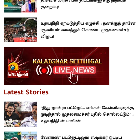
த.வெ.க அரசு : பல திட்டங்களுக்கு நிதியும்
குறைப்பு!
உதயநிதி ஏற்படுத்திய எழுச்சி : தனக்குத் தானே
‘சூனியம்' வைத்துக் கொண்ட முதலமைச்சர்
விஜய்!
Latest Stories
“இது ஜால்ரா பட்ஜெட்.. எங்கள் கேள்விகளுக்கு
முடிந்தால் முதலமைச்சர் பதில் சொல்லட்டும்” :
உதயநிதி ஸ்டாலின்!
வேளாண் பட்ஜெட்டிலும் ஸ்டிக்கர் ஒட்டிய