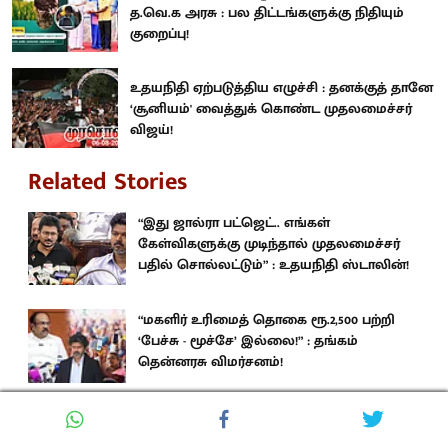
த.வெ.க அரசு : பல திட்டங்களுக்கு நிதியும்
குறைப்பு!
உதயநிதி ஏற்படுத்திய எழுச்சி : தனக்குத் தானே
‘சூனியம்' வைத்துக் கொண்ட முதலமைச்சர்
விஜய்!
Related Stories
“இது ஜால்ரா பட்ஜெட்.. எங்கள்
கேள்விகளுக்கு முடிந்தால் முதலமைச்சர்
பதில் சொல்லட்டும்” : உதயநிதி ஸ்டாலின்!
“மகளிர் உரிமைத் தொகை ரூ.2,500 பற்றி
‘பேச்சு - மூச்சே’ இல்லை!” : தங்கம்
தென்னரசு விமர்சனம்!
“Blast இல்லை Waste .. முக்கிய
வாக்குறுதிகள் பற்றி மூச்சே விடாத