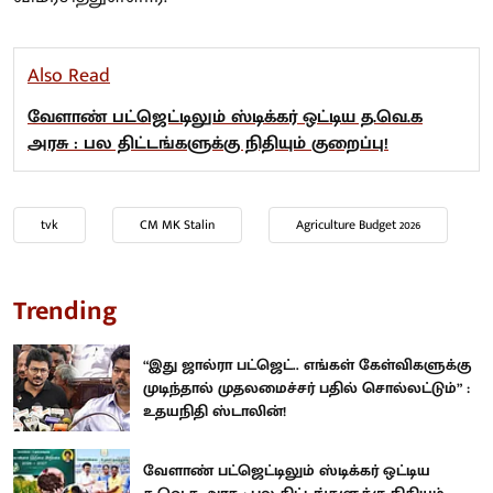
Also Read
வேளாண் பட்ஜெட்டிலும் ஸ்டிக்கர் ஒட்டிய த.வெ.க
அரசு : பல திட்டங்களுக்கு நிதியும் குறைப்பு!
tvk
CM MK Stalin
Agriculture Budget 2026
Trending
“இது ஜால்ரா பட்ஜெட்.. எங்கள் கேள்விகளுக்கு
முடிந்தால் முதலமைச்சர் பதில் சொல்லட்டும்” :
உதயநிதி ஸ்டாலின்!
வேளாண் பட்ஜெட்டிலும் ஸ்டிக்கர் ஒட்டிய