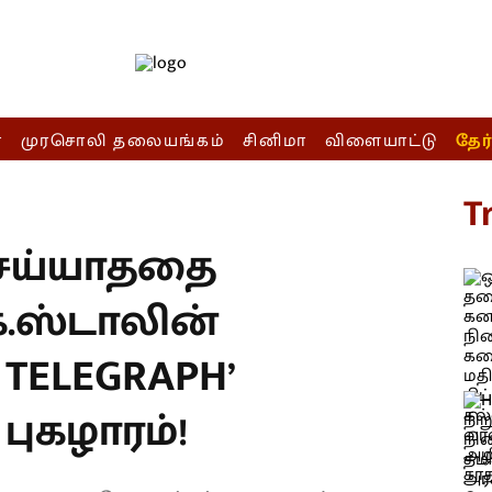
ா
முரசொலி தலையங்கம்
சினிமா
விளையாட்டு
தேர
T
செய்யாததை
க.ஸ்டாலின்
E TELEGRAPH’
ுகழாரம்!