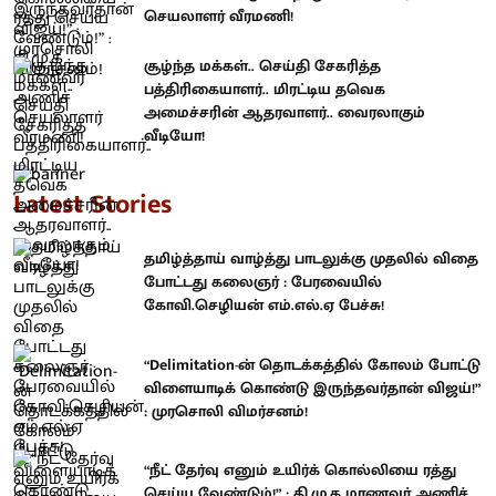
செயலாளர் வீரமணி!
சூழ்ந்த மக்கள்.. செய்தி சேகரித்த
பத்திரிகையாளர்.. மிரட்டிய தவெக
அமைச்சரின் ஆதரவாளர்.. வைரலாகும்
வீடியோ!
Latest Stories
தமிழ்த்தாய் வாழ்த்து பாடலுக்கு முதலில் விதை
போட்டது கலைஞர் : பேரவையில்
கோவி.செழியன் எம்.எல்.ஏ பேச்சு!
“Delimitation-ன் தொடக்கத்தில் கோலம் போட்டு
விளையாடிக் கொண்டு இருந்தவர்தான் விஜய்!”
: முரசொலி விமர்சனம்!
“நீட் தேர்வு எனும் உயிர்க் கொல்லியை ரத்து
செய்ய வேண்டும்!” : தி.மு.க மாணவர் அணிச்