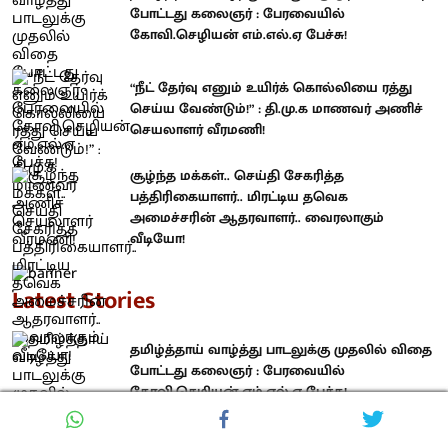
போட்டது கலைஞர் : பேரவையில்
கோவி.செழியன் எம்.எல்.ஏ பேச்சு!
“நீட் தேர்வு எனும் உயிர்க் கொல்லியை ரத்து
செய்ய வேண்டும்!” : தி.மு.க மாணவர் அணிச்
செயலாளர் வீரமணி!
சூழ்ந்த மக்கள்.. செய்தி சேகரித்த
பத்திரிகையாளர்.. மிரட்டிய தவெக
அமைச்சரின் ஆதரவாளர்.. வைரலாகும்
வீடியோ!
Latest Stories
தமிழ்த்தாய் வாழ்த்து பாடலுக்கு முதலில் விதை
போட்டது கலைஞர் : பேரவையில்
கோவி.செழியன் எம்.எல்.ஏ பேச்சு!
“நீட் தேர்வு எனும் உயிர்க் கொல்லியை ரத்து