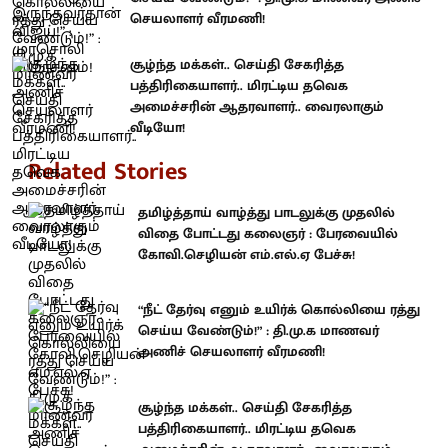
செயலாளர் வீரமணி!
சூழ்ந்த மக்கள்.. செய்தி சேகரித்த
பத்திரிகையாளர்.. மிரட்டிய தவெக
அமைச்சரின் ஆதரவாளர்.. வைரலாகும்
வீடியோ!
Related Stories
தமிழ்த்தாய் வாழ்த்து பாடலுக்கு முதலில்
விதை போட்டது கலைஞர் : பேரவையில்
கோவி.செழியன் எம்.எல்.ஏ பேச்சு!
“நீட் தேர்வு எனும் உயிர்க் கொல்லியை ரத்து
செய்ய வேண்டும்!” : தி.மு.க மாணவர்
அணிச் செயலாளர் வீரமணி!
சூழ்ந்த மக்கள்.. செய்தி சேகரித்த
பத்திரிகையாளர்.. மிரட்டிய தவெக