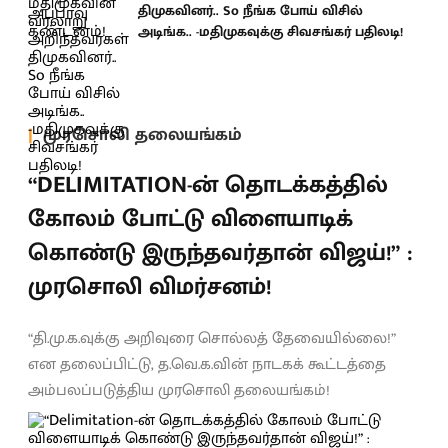
திமுகவினர்.. So நீங்க போய் விசில்
அடிங்க.. -மதிமுகவுக்கு சிவசங்கர் பதிலடி!
முரசொலி தலையங்கம்
“DELIMITATION-ன் தொடக்கத்தில்
கோலம் போட்டு விளையாடிக்
கொண்டு இருந்தவர்தான் விஜய்!” :
முரசொலி விமர்சனம்!
“தி.மு.க.வுக்கு அறிவுரை சொல்லத் தேவையில்லை!”
என தலைப்பிட்டு, த.வெ.க.வின் நாடகக் கூட்டத்தை
அம்பலப்படுத்திய முரசொலி தலையங்கம்!