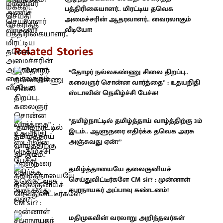
பத்திரிகையாளர்.. மிரட்டிய தவெக
அமைச்சரின் ஆதரவாளர்.. வைரலாகும்
வீடியோ!
Related Stories
“தோழர் நல்லகண்ணு சிலை திறப்பு..
கலைஞர் சொன்ன வார்த்தை” : உதயநிதி
ஸ்டாலின் நெகிழ்ச்சி பேச்சு!
“தமிழ்நாட்டில் தமிழ்த்தாய் வாழ்த்திற்கு 3ம்
இடம்.. ஆளுநரை எதிர்க்க தவெக அரசு
அஞ்சுவது ஏன்?”
தமிழ்த்தாயையே தலைகுனியச்
செய்துவிட்டீர்களே CM sir? : முன்னாள்
சபாநாயகர் அப்பாவு கண்டனம்!
மதிமுகவின் வரலாறு அறிந்தவர்கள்