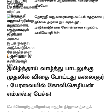
அமைச்சரின் ஆதரவாளர்.. வைரலாகும்
வீடியோ!
தொகுதி மறுவரையறை கூட்டம் எதற்காக? ;
தவெக அரசை இயக்குவது? :
அடுக்காடுக்காக கேள்விகளை எழுப்பிய
கனிமொழி MP!
தமிழ்நாடு
தமிழ்த்தாய் வாழ்த்து பாடலுக்கு
முதலில் விதை போட்டது கலைஞர்
: பேரவையில் கோவி.செழியன்
எம்.எல்.ஏ பேச்சு!
செம்மொழித் தமிழாய்வு மத்திய நிறுவனத்தைக்