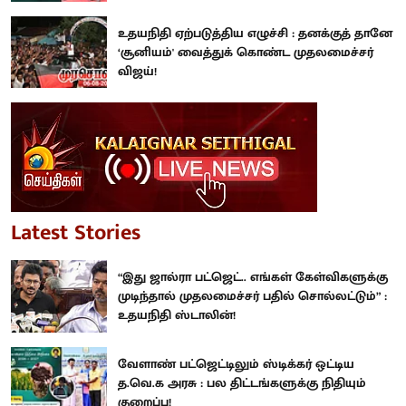
உதயநிதி ஏற்படுத்திய எழுச்சி : தனக்குத் தானே
‘சூனியம்' வைத்துக் கொண்ட முதலமைச்சர்
விஜய்!
Latest Stories
“இது ஜால்ரா பட்ஜெட்.. எங்கள் கேள்விகளுக்கு
முடிந்தால் முதலமைச்சர் பதில் சொல்லட்டும்” :
உதயநிதி ஸ்டாலின்!
வேளாண் பட்ஜெட்டிலும் ஸ்டிக்கர் ஒட்டிய
த.வெ.க அரசு : பல திட்டங்களுக்கு நிதியும்
குறைப்பு!