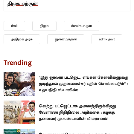
திமுக ஏற்கும்!
dmk
திமுக
duraimurugan
அதிமுக அரசு
துரைமுருகன்
admk govt
Trending
“இது ஜால்ரா பட்ஜெட்.. எங்கள் கேள்விகளுக்கு
முடிந்தால் முதலமைச்சர் பதில் சொல்லட்டும்” :
உதயநிதி ஸ்டாலின்!
வெற்று பட்ஜெட்டாக அமைந்திருக்கிறது
வேளாண் நிதிநிலை அறிக்கை : கழகத்
தலைவர் மு.க.ஸ்டாலின் விமர்சனம்!