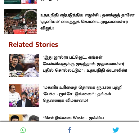
உதயநிதி ஏற்படுத்திய எழுச்சி : தனக்குத் தானே
‘சூனியம்' வைத்துக் கொண்ட முதலமைச்சர்
விஜய்!
Related Stories
“இது ஜால்ரா பட்ஜெட்.. எங்கள்
கேள்விகளுக்கு முடிந்தால் முதலமைச்சர்
பதில் சொல்லட்டும்” : உதயநிதி ஸ்டாலின்!
“மகளிர் உரிமைத் தொகை ரூ.2,500 பற்றி
‘பேச்சு - மூச்சே’ இல்லை!” : தங்கம்
தென்னரசு விமர்சனம்!
“Blast இல்லை Waste .. முக்கிய
வாக்குறுதிகள் பற்றி மூச்சே விடாத
பட்ஜெட்” : திமுக தலைவர் மு.க.ஸ்டாலின்!