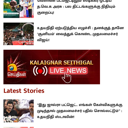
வேளாண் பட்ஜெட்டிலும் ஸ்டிக்கர் ஒட்டிய
த.வெ.க அரசு : பல திட்டங்களுக்கு நிதியும்
குறைப்பு!
உதயநிதி ஏற்படுத்திய எழுச்சி : தனக்குத் தானே
‘சூனியம்' வைத்துக் கொண்ட முதலமைச்சர்
விஜய்!
Latest Stories
“இது ஜால்ரா பட்ஜெட்.. எங்கள் கேள்விகளுக்கு
முடிந்தால் முதலமைச்சர் பதில் சொல்லட்டும்” :
உதயநிதி ஸ்டாலின்!