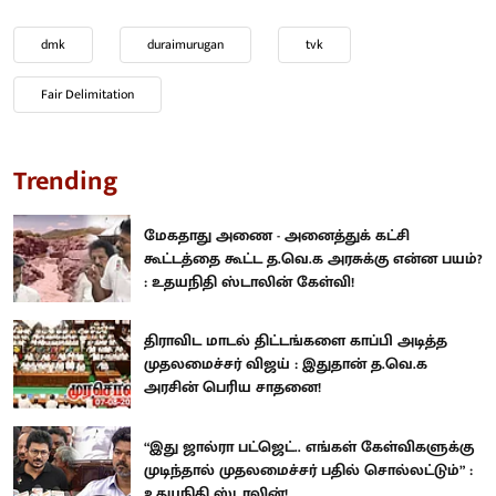
dmk
duraimurugan
tvk
Fair Delimitation
Trending
மேகதாது அணை - அனைத்துக் கட்சி
கூட்டத்தை கூட்ட த.வெ.க அரசுக்கு என்ன பயம்?
: உதயநிதி ஸ்டாலின் கேள்வி!
திராவிட மாடல் திட்டங்களை காப்பி அடித்த
முதலமைச்சர் விஜய் : இதுதான் த.வெ.க
அரசின் பெரிய சாதனை!
“இது ஜால்ரா பட்ஜெட்.. எங்கள் கேள்விகளுக்கு
முடிந்தால் முதலமைச்சர் பதில் சொல்லட்டும்” :
உதயநிதி ஸ்டாலின்!