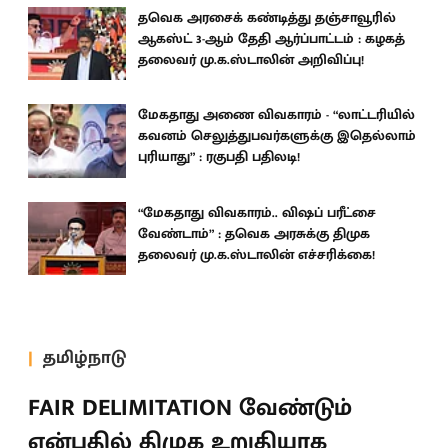
தவெக அரசைக் கண்டித்து தஞ்சாவூரில்
ஆகஸ்ட் 3-ஆம் தேதி ஆர்ப்பாட்டம் : கழகத்
தலைவர் மு.க.ஸ்டாலின் அறிவிப்பு!
மேகதாது அணை விவகாரம் - “லாட்டரியில்
கவனம் செலுத்துபவர்களுக்கு இதெல்லாம்
புரியாது” : ரகுபதி பதிலடி!
“மேகதாது விவகாரம்.. விஷப் பரீட்சை
வேண்டாம்” : தவெக அரசுக்கு திமுக
தலைவர் மு.க.ஸ்டாலின் எச்சரிக்கை!
தமிழ்நாடு
FAIR DELIMITATION வேண்டும்
என்பதில் திமுக உறுதியாக