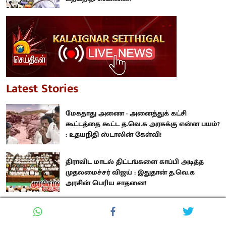
Latest Stories
மேகதாது அணை - அனைத்துக் கட்சி
கூட்டத்தை கூட்ட த.வெ.க அரசுக்கு என்ன பயம்?
: உதயநிதி ஸ்டாலின் கேள்வி!
திராவிட மாடல் திட்டங்களை காப்பி அடித்த
முதலமைச்சர் விஜய் : இதுதான் த.வெ.க
அரசின் பெரிய சாதனை!
“இது ஜால்ரா பட்ஜெட்.. எங்கள் கேள்விகளுக்கு
முடிந்தால் முதலமைச்சர் பதில் சொல்லட்டும்” :