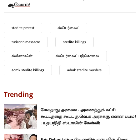
ஆவேசம்!
sterlite protest
ஸ்டெர்லைட்
tuticorin massacre
sterlite killings
ஸ்னோலின்
ஸ்டெர்லைட் படுகொலை
admk sterlite killings
admk sterlite murders
Trending
மேகதாது அணை - அனைத்துக் கட்சி
கூட்டத்தை கூட்ட த.வெ.க அரசுக்கு என்ன பயம்?
: உதயநிதி ஸ்டாலின் கேள்வி!
Fair Delimitation வேண்டும் என்பதில் திமுக