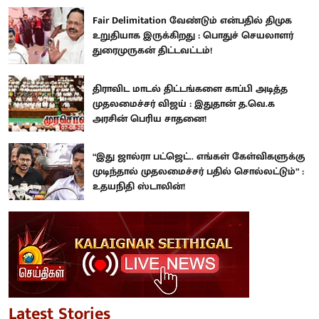
Fair Delimitation வேண்டும் என்பதில் திமுக
உறுதியாக இருக்கிறது : பொதுச் செயலாளர்
துரைமுருகன் திட்டவட்டம்!
திராவிட மாடல் திட்டங்களை காப்பி அடித்த
முதலமைச்சர் விஜய் : இதுதான் த.வெ.க
அரசின் பெரிய சாதனை!
“இது ஜால்ரா பட்ஜெட்.. எங்கள் கேள்விகளுக்கு
முடிந்தால் முதலமைச்சர் பதில் சொல்லட்டும்” :
உதயநிதி ஸ்டாலின்!
Latest Stories