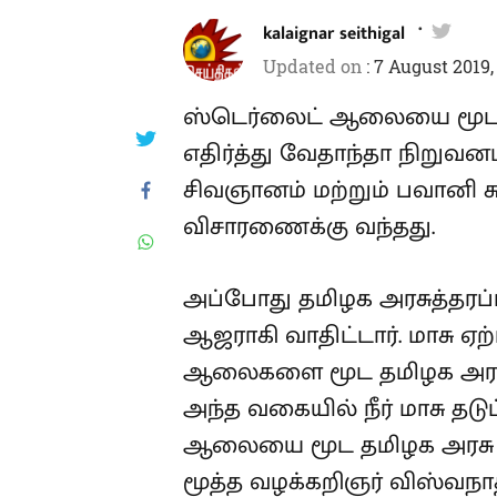
kalaignar seithigal
Updated on
:
7 August 2019,
ஸ்டெர்லைட் ஆலையை மூட த
எதிர்த்து வேதாந்தா நிறுவனம
சிவஞானம் மற்றும் பவானி சு
விசாரணைக்கு வந்தது.
அப்போது தமிழக அரசுத்தரப்
ஆஜராகி வாதிட்டார். மாசு ஏற
ஆலைகளை மூட தமிழக அரசுக்
அந்த வகையில் நீர் மாசு தடுப்
ஆலையை மூட தமிழக அரசு உ
மூத்த வழக்கறிஞர் விஸ்வநாத