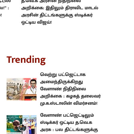
2,500
த.வெ.க அரசின் நிதிநிலை
ை!” :
அறிக்கை: இதிலும் திராவிட மாடல்
!
அரசின் திட்டங்களுக்கு ஸ்டிக்கர்
ஒட்டிய விஜய்!
rending
வெற்று பட்ஜெட்டாக
அமைந்திருக்கிறது வேளாண்
நிதிநிலை அறிக்கை : கழகத்
தலைவர் மு.க.ஸ்டாலின்
விமர்சனம்!
வேளாண் பட்ஜெட்டிலும் ஸ்டிக்கர்
ஒட்டிய த.வெ.க அரசு : பல
திட்டங்களுக்கு நிதியும் குறைப்பு!