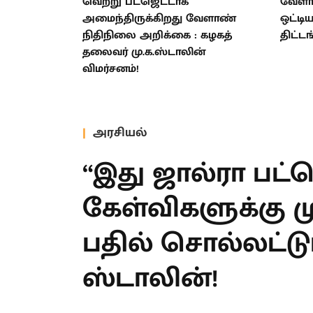
வெற்று பட்ஜெட்டாக
வேளாண
அமைந்திருக்கிறது வேளாண்
ஒட்டி
நிதிநிலை அறிக்கை : கழகத்
திட்டங
தலைவர் மு.க.ஸ்டாலின்
விமர்சனம்!
அரசியல்
“இது ஜால்ரா பட்ஜ
கேள்விகளுக்கு மு
முதலமைச்சர் பதில
உதயநிதி ஸ்டாலின