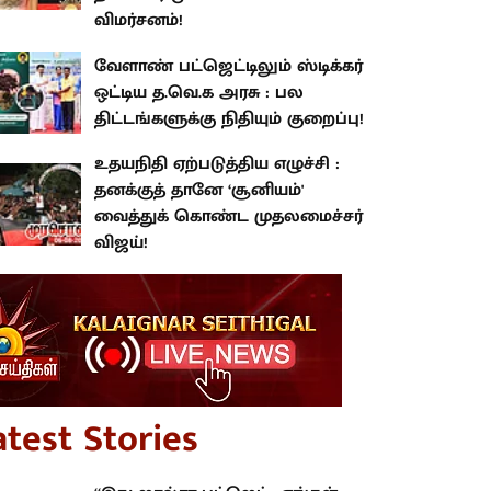
விமர்சனம்!
வேளாண் பட்ஜெட்டிலும் ஸ்டிக்கர்
ஒட்டிய த.வெ.க அரசு : பல
திட்டங்களுக்கு நிதியும் குறைப்பு!
உதயநிதி ஏற்படுத்திய எழுச்சி :
தனக்குத் தானே ‘சூனியம்'
வைத்துக் கொண்ட முதலமைச்சர்
விஜய்!
atest Stories