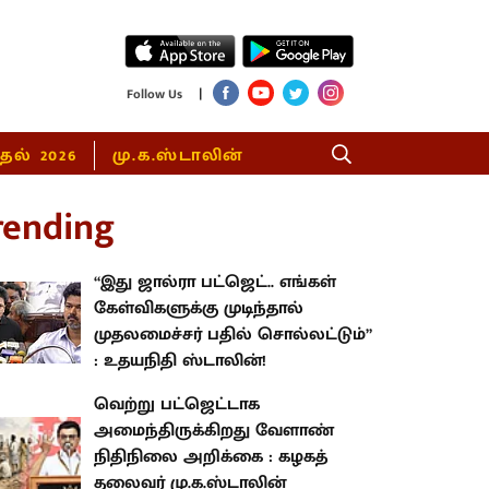
|
Follow Us
்தல் 2026
மு.க.ஸ்டாலின்
rending
“இது ஜால்ரா பட்ஜெட்.. எங்கள்
கேள்விகளுக்கு முடிந்தால்
முதலமைச்சர் பதில் சொல்லட்டும்”
: உதயநிதி ஸ்டாலின்!
வெற்று பட்ஜெட்டாக
அமைந்திருக்கிறது வேளாண்
நிதிநிலை அறிக்கை : கழகத்
தலைவர் மு.க.ஸ்டாலின்