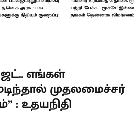
் பட்ஜெட்டிலும் ஸ்டிக்கர்
“மகளிர் உரிமைத் தொகை ரூ.
ய த.வெ.க அரசு : பல
பற்றி ‘பேச்சு - மூச்சே’ இல்ல
்களுக்கு நிதியும் குறைப்பு!
தங்கம் தென்னரசு விமர்சனம்
T
ெட்.. எங்கள்
டிந்தால்
் சொல்லட்டும்” :
்!