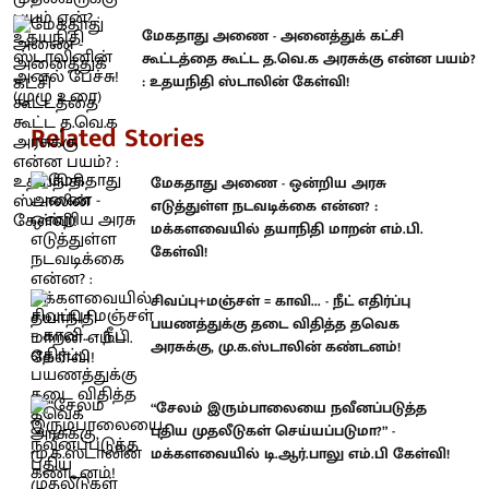
மேகதாது அணை - அனைத்துக் கட்சி
கூட்டத்தை கூட்ட த.வெ.க அரசுக்கு என்ன பயம்?
: உதயநிதி ஸ்டாலின் கேள்வி!
Related Stories
மேகதாது அணை - ஒன்றிய அரசு
எடுத்துள்ள நடவடிக்கை என்ன? :
மக்களவையில் தயாநிதி மாறன் எம்.பி.
கேள்வி!
சிவப்பு+மஞ்சள் = காவி... - நீட் எதிர்ப்பு
பயணத்துக்கு தடை விதித்த தவெக
அரசுக்கு, மு.க.ஸ்டாலின் கண்டனம்!
“சேலம் இரும்பாலையை நவீனப்படுத்த
புதிய முதலீடுகள் செய்யப்படுமா?” -
மக்களவையில் டி.ஆர்.பாலு எம்.பி கேள்வி!