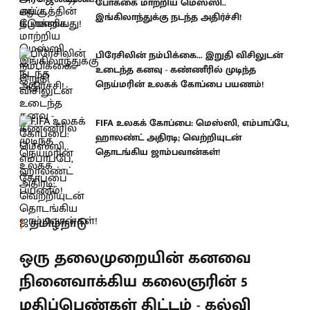
போக்கை மாற்றிய மெஸ்ஸி..
இங்கிலாந்துக்கு நடந்த அதிர்ச்சி!
பிரேசிலின் நம்பிக்கை... இறுதி விசிலுடன்
உடைந்த கனவு - கண்ணீரில் முடிந்த
நெய்மரின் உலகக் கோப்பை பயணம்!
FIFA உலகக் கோப்பை: மெஸ்ஸி, எம்பாப்பே,
ஹாலண்ட் அதிரடி; வெற்றியுடன்
தொடங்கிய ஜாம்பவான்கள்!
தமிழ்நாடு
ஒரு தலைமுறையின் கனவை
நினைவாக்கிய கலைஞரின் 5
மதிப்பெண்கள் திட்டம் - கல்வி