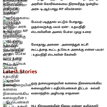
அரசின் கோரிக்கையை நிராகரித்த ஒன்றிய
அரசு: டி.ஆர்.பாலு MP விமர்சனம்!
பேப்பர் படித்தால் மட்டும் போதாது..
முதல்வருக்கு பயம் ஏன்? : உதயநிதி
ஸ்டாலினின் அனல் பேச்சு! (முழு உரை)
மேகதாது அணை - அனைத்துக் கட்சி
கூட்டத்தை கூட்ட த.வெ.க அரசுக்கு என்ன பயம்?
: உதயநிதி ஸ்டாலின் கேள்வி!
Latest Stories
ஒரு தலைமுறையின் கனவை நினைவாக்கிய
கலைஞரின் 5 மதிப்பெண்கள் திட்டம் - கல்வி
வரலாற்றில் அழியாத சாதனை!
HLL நிறுவனத்தின் நிலை என்ன? தமிழ்நாடு