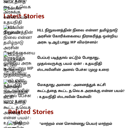
Latest Stories
HLL நிறுவனத்தின் நிலை என்ன? தமிழ்நாடு
அரசின் கோரிக்கையை நிராகரித்த ஒன்றிய
அரசு: டி.ஆர்.பாலு MP விமர்சனம்!
பேப்பர் படித்தால் மட்டும் போதாது..
முதல்வருக்கு பயம் ஏன்? : உதயநிதி
ஸ்டாலினின் அனல் பேச்சு! (முழு உரை)
மேகதாது அணை - அனைத்துக் கட்சி
கூட்டத்தை கூட்ட த.வெ.க அரசுக்கு என்ன பயம்?
: உதயநிதி ஸ்டாலின் கேள்வி!
Related Stories
“மாற்றம் என சொன்னது பெயர் மாற்றம்