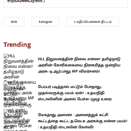
சிறப்புக்கட்டுரை !
dmk
kalaignar
5 மதிப்பெண்கள் திட்டம்
Trending
HLL நிறுவனத்தின் நிலை என்ன? தமிழ்நாடு
அரசின் கோரிக்கையை நிராகரித்த ஒன்றிய
அரசு: டி.ஆர்.பாலு MP விமர்சனம்!
பேப்பர் படித்தால் மட்டும் போதாது..
முதல்வருக்கு பயம் ஏன்? : உதயநிதி
ஸ்டாலினின் அனல் பேச்சு! (முழு உரை)
மேகதாது அணை - அனைத்துக் கட்சி
கூட்டத்தை கூட்ட த.வெ.க அரசுக்கு என்ன பயம்?
: உதயநிதி ஸ்டாலின் கேள்வி!