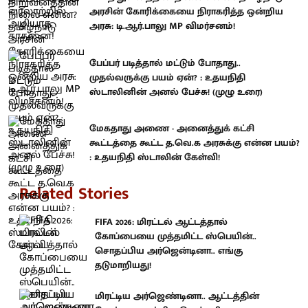
அரசின் கோரிக்கையை நிராகரித்த ஒன்றிய
அரசு: டி.ஆர்.பாலு MP விமர்சனம்!
பேப்பர் படித்தால் மட்டும் போதாது..
முதல்வருக்கு பயம் ஏன்? : உதயநிதி
ஸ்டாலினின் அனல் பேச்சு! (முழு உரை)
மேகதாது அணை - அனைத்துக் கட்சி
கூட்டத்தை கூட்ட த.வெ.க அரசுக்கு என்ன பயம்?
: உதயநிதி ஸ்டாலின் கேள்வி!
Related Stories
FIFA 2026: மிரட்டல் ஆட்டத்தால்
கோப்பையை முத்தமிட்ட ஸ்பெயின்..
சொதப்பிய அர்ஜென்டினா.. எங்கு
தடுமாறியது!
மிரட்டிய அர்ஜெண்டினா.. ஆட்டத்தின்