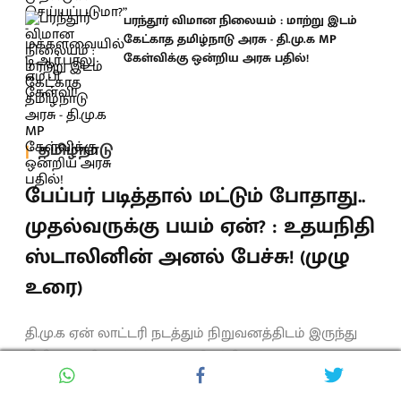
பரந்தூர் விமான நிலையம் : மாற்று இடம்
கேட்காத தமிழ்நாடு அரசு - தி.மு.க MP
கேள்விக்கு ஒன்றிய அரசு பதில்!
தமிழ்நாடு
பேப்பர் படித்தால் மட்டும் போதாது..
முதல்வருக்கு பயம் ஏன்? : உதயநிதி
ஸ்டாலினின் அனல் பேச்சு! (முழு
உரை)
தி.மு.க ஏன் லாட்டரி நடத்தும் நிறுவனத்திடம் இருந்து
நிதி வாங்கினார்கள் என்று கேட்கிறார். அதை
கொடுத்தது, அவரின் மாமனார்தான். அவர் மாமனாரிடம்