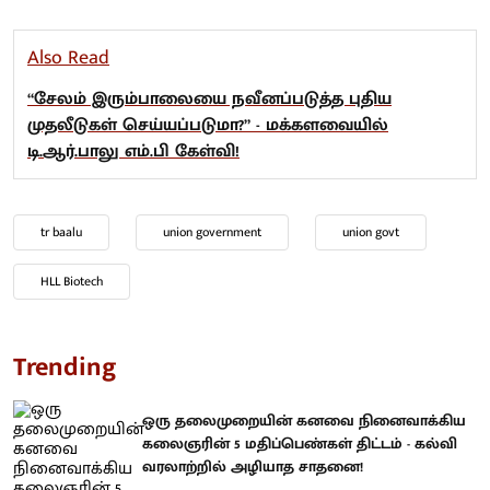
Also Read
“சேலம் இரும்பாலையை நவீனப்படுத்த புதிய
முதலீடுகள் செய்யப்படுமா?” - மக்களவையில்
டி.ஆர்.பாலு எம்.பி கேள்வி!
tr baalu
union government
union govt
HLL Biotech
Trending
ஒரு தலைமுறையின் கனவை நினைவாக்கிய
கலைஞரின் 5 மதிப்பெண்கள் திட்டம் - கல்வி
வரலாற்றில் அழியாத சாதனை!