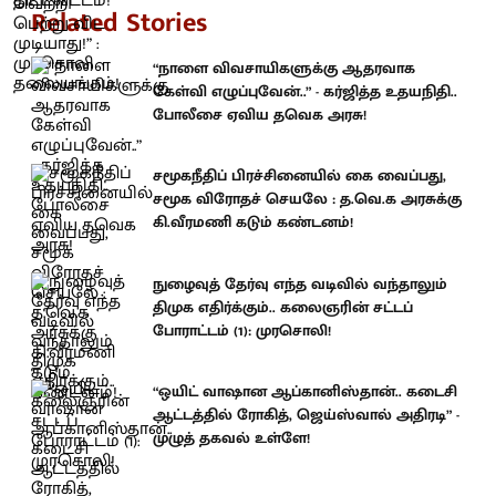
Related Stories
“நாளை விவசாயிகளுக்கு ஆதரவாக
கேள்வி எழுப்புவேன்..” - கர்ஜித்த உதயநிதி..
போலீசை ஏவிய தவெக அரசு!
சமூகநீதிப் பிரச்சினையில் கை வைப்பது,
சமூக விரோதச் செயலே : த.வெ.க அரசுக்கு
கி.வீரமணி கடும் கண்டனம்!
நுழைவுத் தேர்வு எந்த வடிவில் வந்தாலும்
திமுக எதிர்க்கும்.. கலைஞரின் சட்டப்
போராட்டம் (1): முரசொலி!
“ஒயிட் வாஷான ஆப்கானிஸ்தான்.. கடைசி
ஆட்டத்தில் ரோகித், ஜெய்ஸ்வால் அதிரடி” -
முழுத் தகவல் உள்ளே!