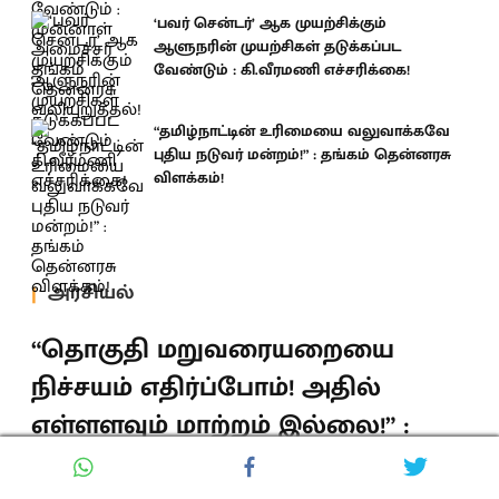
‘பவர் சென்டர்’ ஆக முயற்சிக்கும்
ஆளுநரின் முயற்சிகள் தடுக்கப்பட
வேண்டும் : கி.வீரமணி எச்சரிக்கை!
“தமிழ்நாட்டின் உரிமையை வலுவாக்கவே
புதிய நடுவர் மன்றம்!” : தங்கம் தென்னரசு
விளக்கம்!
அரசியல்
“தொகுதி மறுவரையறையை
நிச்சயம் எதிர்ப்போம்! அதில்
எள்ளளவும் மாற்றம் இல்லை!” :
கனிமொழி எம்.பி திட்டவட்டம்!