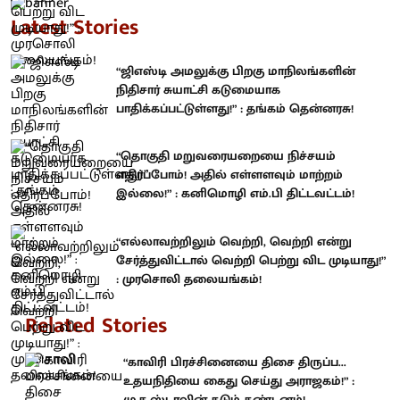
Latest Stories
“ஜிஎஸ்டி அமலுக்கு பிறகு மாநிலங்களின்
நிதிசார் சுயாட்சி கடுமையாக
பாதிக்கப்பட்டுள்ளது!” : தங்கம் தென்னரசு!
“தொகுதி மறுவரையறையை நிச்சயம்
எதிர்ப்போம்! அதில் எள்ளளவும் மாற்றம்
இல்லை!” : கனிமொழி எம்.பி திட்டவட்டம்!
“எல்லாவற்றிலும் வெற்றி, வெற்றி என்று
சேர்த்துவிட்டால் வெற்றி பெற்று விட முடியாது!”
: முரசொலி தலையங்கம்!
Related Stories
“காவிரி பிரச்சினையை திசை திருப்ப...
உதயநிதியை கைது செய்து அராஜகம்!” :
மு.க.ஸ்டாலின் கடும் கண்டனம்!