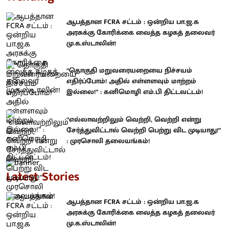
ஆபத்தான FCRA சட்டம் : ஒன்றிய பா.ஜ.க
அரசுக்கு கோரிக்கை வைத்த கழகத் தலைவர்
மு.க.ஸ்டாலின்!
“தொகுதி மறுவரையறையை நிச்சயம்
எதிர்ப்போம்! அதில் எள்ளளவும் மாற்றம்
இல்லை!” : கனிமொழி எம்.பி திட்டவட்டம்!
“எல்லாவற்றிலும் வெற்றி, வெற்றி என்று
சேர்த்துவிட்டால் வெற்றி பெற்று விட முடியாது!”
: முரசொலி தலையங்கம்!
Latest Stories
ஆபத்தான FCRA சட்டம் : ஒன்றிய பா.ஜ.க
அரசுக்கு கோரிக்கை வைத்த கழகத் தலைவர்
மு.க.ஸ்டாலின்!