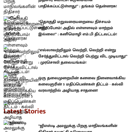
பாதிக்கப்பட்டுள்ளது!” : தங்கம் தென்னரசு!
“தொகுதி மறுவரையறையை நிச்சயம்
எதிர்ப்போம்! அதில் எள்ளளவும் மாற்றம்
இல்லை!” : கனிமொழி எம்.பி திட்டவட்டம்!
“எல்லாவற்றிலும் வெற்றி, வெற்றி என்று
சேர்த்துவிட்டால் வெற்றி பெற்று விட முடியாது!”
: முரசொலி தலையங்கம்!
ஒரு தலைமுறையின் கனவை நினைவாக்கிய
கலைஞரின் 5 மதிப்பெண்கள் திட்டம் - கல்வி
வரலாற்றில் அழியாத சாதனை!
Latest Stories
“ஜிஎஸ்டி அமலுக்கு பிறகு மாநிலங்களின்
நிதிசார் சுயாட்சி கடுமையாக