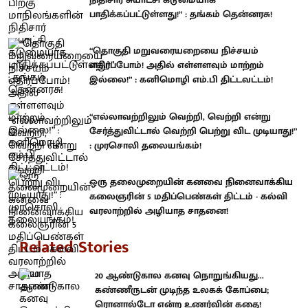
பாதிக்கப்பட்டுள்ளது!” : தங்கம் தென்னரசு!
“தொகுதி மறுவரையறையை நிச்சயம்
எதிர்ப்போம்! அதில் எள்ளளவும் மாற்றம்
இல்லை!” : கனிமொழி எம்.பி திட்டவட்டம்!
“எல்லாவற்றிலும் வெற்றி, வெற்றி என்று
சேர்த்துவிட்டால் வெற்றி பெற்று விட முடியாது!”
: முரசொலி தலையங்கம்!
ஒரு தலைமுறையின் கனவை நினைவாக்கிய
கலைஞரின் 5 மதிப்பெண்கள் திட்டம் - கல்வி
வரலாற்றில் அழியாத சாதனை!
Related Stories
20 ஆண்டுகால கனவு நொறுங்கியது...
கண்ணீருடன் முடிந்த உலகக் கோப்பை;
ரொனால்டோ என்ற உணர்வின் கதை!