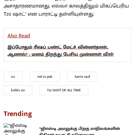
அசாதாரணமானது; எல்லா காலத்திலும் மிகப்பெரிய
T20 ஷாட்" என பாராட்டி தள்ளியுள்ளது.
Also Read
இப்போதும் ரிஷப் பண்ட் மேட்ச் வின்னர்தான்..
ஆனால்? : மனம் திறந்து பேசிய முன்னாள் வீரர்!
icc
ind vs pak
harris rauf
kohlis six
T20 SHOT OF ALL TIME
Trending
“ஜிஎஸ்டி அமலுக்கு பிறகு மாநிலங்களின்
நிதிசார் சுயாட்சி கடுமையாக