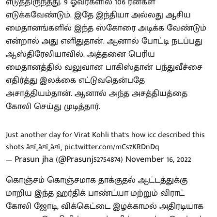
எடுத்திருந்தது. 9 ஓவர்களில் 106 ரன்கள்
எடுக்கவேண்டும். இதே இந்தியா அல்லது ஆசிய
மைதானங்களில் இந்த ஸ்கோரை அடிக்க வேண்டும்
என்றால் அது எளிதுதான். ஆனால் போட்டி நடப்பது
ஆஸ்திரேலியாவில். அத்தனை பெரிய
மைதானத்தில் வலுவான பாகிஸ்தான் பந்துவீச்சை
எதிர்த்து இலக்கை எட்டுவதென்பதே
அசாத்தியம்தான். ஆனால் அந்த அசத்தியத்தை
கோலி செய்து முடித்தார்.
Just another day for Virat Kohli that's how icc described this
shots â¤ï¸â¤ï¸â¤ï¸
pic.twitter.com/mCs7KRDnDq
— Prasun jha (@Prasunj52754874)
November 16, 2022
கொஞ்சம் கொஞ்சமாக தாக்குதல் ஆட்டத்துக்கு
மாறிய இந்த ஹர்திக் பாண்ட்யா மற்றும் விராட்
கோலி ஜோடி, விக்கெட்டை இழக்காமல் அதிரடியாக