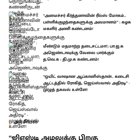
“அமைச்சர் கீர்த்தனாவின் ரீல்ஸ் மோகம்..
பள்ளிக்குழந்தைகளுக்கு அவமானம்” : கழக
மகளிர் அணி கண்டனம்!
மீண்டும் மதமாற்ற தடைசட்டமா?; பா.ஜ.க
அஜெண்டாவுக்கு வேலை பார்க்கும்
த.வெ.க : தி.மு.க கண்டனம்!
“ஒயிட் வாஷான ஆப்கானிஸ்தான்.. கடைசி
ஆட்டத்தில் ரோகித், ஜெய்ஸ்வால் அதிரடி” -
முழுத் தகவல் உள்ளே!
அரசியல்
“ஜிஎஸ்டி அமலுக்கு பிறகு