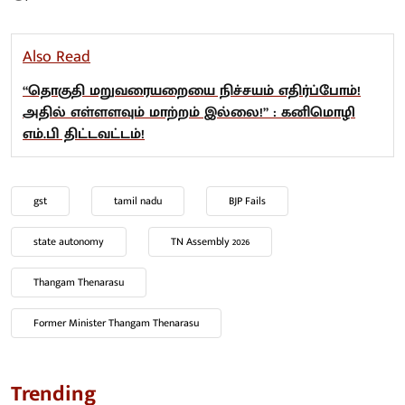
Also Read
“தொகுதி மறுவரையறையை நிச்சயம் எதிர்ப்போம்!
அதில் எள்ளளவும் மாற்றம் இல்லை!” : கனிமொழி
எம்.பி திட்டவட்டம்!
gst
tamil nadu
BJP Fails
state autonomy
TN Assembly 2026
Thangam Thenarasu
Former Minister Thangam Thenarasu
Trending