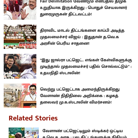
Fair Delimitation வேண்டும் என்பதில் திமுக
உறுதியாக இருக்கிறது : பொதுச் செயலாளர்
துரைமுருகன் திட்டவட்டம்!
திராவிட மாடல் திட்டங்களை காப்பி அடித்த
முதலமைச்சர் விஜய் : இதுதான் த.வெ.க
அரசின் பெரிய சாதனை!
“இது ஜால்ரா பட்ஜெட்.. எங்கள் கேள்விகளுக்கு
முடிந்தால் முதலமைச்சர் பதில் சொல்லட்டும்” :
உதயநிதி ஸ்டாலின்!
வெற்று பட்ஜெட்டாக அமைந்திருக்கிறது
வேளாண் நிதிநிலை அறிக்கை : கழகத்
தலைவர் மு.க.ஸ்டாலின் விமர்சனம்!
Related Stories
வேளாண் பட்ஜெட்டிலும் ஸ்டிக்கர் ஒட்டிய
த.வெ.க அரசு : பல திட்டங்களுக்கு நிதியும்