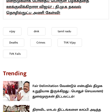
மறைமுகமாக போதைப் பொருள் புழக்கத்தை
ஊக்குவிக்கிறாரா விஜய்? : தி.மு.க தகவல்
தொழில்நுட்ப அணி கேள்வி!
vijay
dmk
tamil nadu
Deaths
Crimes
TVK Vijay
TVK Fails
Trending
Fair Delimitation வேண்டும் என்பதில் திமுக
உறுதியாக இருக்கிறது : பொதுச் செயலாளர்
துரைமுருகன் திட்டவட்டம்!
திராவிட மாடல் திட்டங்களை காப்பி அடித்த