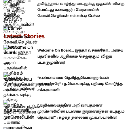
தமிழ்த்தாய் வாழ்த்து பாடலுக்கு முதலில் விதை
போட்டது கலைஞர் : பேரவையில்
கோவி.செழியன் எம்.எல்.ஏ பேச்சு!
Latest Stories
Welcome On Board... இந்தா வச்சுக்கோ... அரசுப்
பதவிகளில் ஆதிக்கம் செலுத்தும் விஜய்
படக்குழுவினர்!
“உண்மையை தெரிந்துகொள்ளுங்கள்
அமைச்சரே” : த.வெ.க-வுக்கு பதிலடி கொடுத்த
சக்கரபாணி!
“அறிவாலயத்தின் அறிவாயுதமான
முரசொலியின் பயணம் நூறாண்டுகள் கடந்தும்
தொடர்க!” : கழகத் தலைவர் மு.க.ஸ்டாலின்!