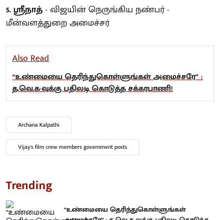
5. ஸ்ரீநாத்
- விஜயின் நெருங்கிய நண்பர் -
மீன்வளத்துறை அமைச்சர்
Also Read
“உண்மையை தெரிந்துகொள்ளுங்கள் அமைச்சரே” :
த.வெ.க-வுக்கு பதிலடி கொடுத்த சக்கரபாணி!
Archana Kalpathi
Vijay's film crew members government posts
Trending
“உண்மையை தெரிந்துகொள்ளுங்கள்
அமைச்சரே” : த.வெ.க-வுக்கு பதிலடி கொடுத்த