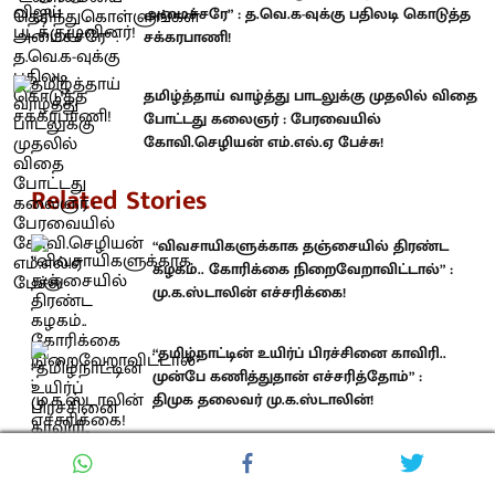
அமைச்சரே” : த.வெ.க-வுக்கு பதிலடி கொடுத்த
சக்கரபாணி!
தமிழ்த்தாய் வாழ்த்து பாடலுக்கு முதலில் விதை
போட்டது கலைஞர் : பேரவையில்
கோவி.செழியன் எம்.எல்.ஏ பேச்சு!
Related Stories
“விவசாயிகளுக்காக தஞ்சையில் திரண்ட
கழகம்.. கோரிக்கை நிறைவேறாவிட்டால்” :
மு.க.ஸ்டாலின் எச்சரிக்கை!
“தமிழ்நாட்டின் உயிர்ப் பிரச்சினை காவிரி..
முன்பே கணித்துதான் எச்சரித்தோம்” :
திமுக தலைவர் மு.க.ஸ்டாலின்!
‘நீட்’ விலக்குப் போராட்டம்.. நெருப்பை
அணையாமல் காத்தது திமுக : பாகம் 2-யை