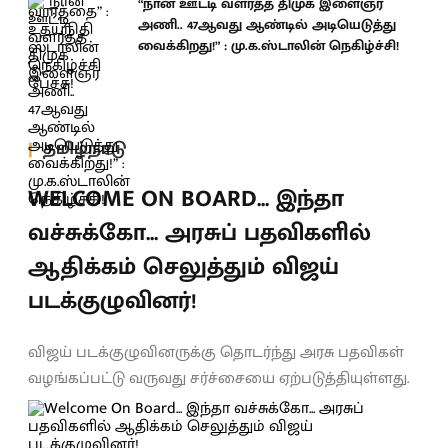
“நான் ஊட்டி வளர்த்த திமுக இளைஞர்
அணி.. 47ஆவது ஆண்டில் அடியெடுத்து
வைக்கிறது!” : மு.க.ஸ்டாலின் நெகிழ்ச்சி!
தமிழ்நாடு
WELCOME ON BOARD... இந்தா
வச்சுக்கோ... அரசுப் பதவிகளில்
ஆதிக்கம் செலுத்தும் விஜய்
படக்குழுவினர்!
விஜய் படக்குழுவினருக்கு தொடர்ந்து அரசு பதவிகள்
வழங்கப்பட்டு வருவது சர்ச்சையை ஏற்படுத்தியுள்ளது.