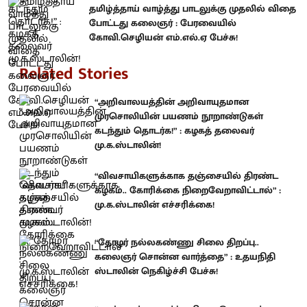
தமிழ்த்தாய் வாழ்த்து பாடலுக்கு முதலில் விதை
போட்டது கலைஞர் : பேரவையில்
கோவி.செழியன் எம்.எல்.ஏ பேச்சு!
Related Stories
“அறிவாலயத்தின் அறிவாயுதமான
முரசொலியின் பயணம் நூறாண்டுகள்
கடந்தும் தொடர்க!” : கழகத் தலைவர்
மு.க.ஸ்டாலின்!
“விவசாயிகளுக்காக தஞ்சையில் திரண்ட
கழகம்.. கோரிக்கை நிறைவேறாவிட்டால்” :
மு.க.ஸ்டாலின் எச்சரிக்கை!
“தோழர் நல்லகண்ணு சிலை திறப்பு..
கலைஞர் சொன்ன வார்த்தை” : உதயநிதி
ஸ்டாலின் நெகிழ்ச்சி பேச்சு!