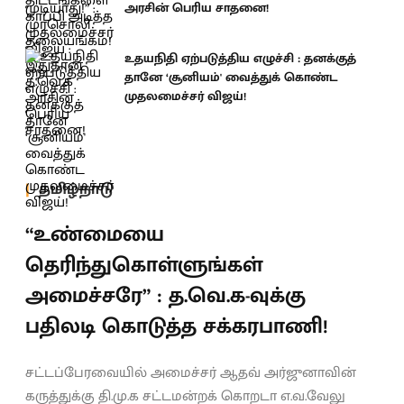
அரசின் பெரிய சாதனை!
உதயநிதி ஏற்படுத்திய எழுச்சி : தனக்குத்
தானே ‘சூனியம்' வைத்துக் கொண்ட
முதலமைச்சர் விஜய்!
தமிழ்நாடு
“உண்மையை
தெரிந்துகொள்ளுங்கள்
அமைச்சரே” : த.வெ.க-வுக்கு
பதிலடி கொடுத்த சக்கரபாணி!
சட்டப்பேரவையில் அமைச்சர் ஆதவ் அர்ஜுனாவின்
கருத்துக்கு தி.மு.க சட்டமன்றக் கொறடா எ.வ.வேலு