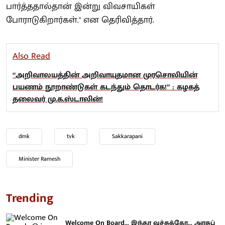
பார்த்ததால்தான் இன்று விவசாயிகள்
போராடுகிறார்கள்." என தெரிவித்தார்.
Also Read
“அறிவாலயத்தின் அறிவாயுதமான முரசொலியின்
பயணம் நூறாண்டுகள் கடந்தும் தொடர்க!” : கழகத்
தலைவர் மு.க.ஸ்டாலின்!
dmk
tvk
Sakkarapani
Minister Ramesh
Trending
Welcome On Board... இந்தா வச்சுக்கோ... அரசுப்