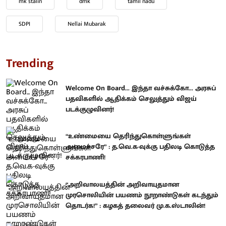
mk stalin
dmk
tamil nadu
SDPI
Nellai Mubarak
Trending
Welcome On Board... இந்தா வச்சுக்கோ... அரசுப்
பதவிகளில் ஆதிக்கம் செலுத்தும் விஜய்
படக்குழுவினர்!
“உண்மையை தெரிந்துகொள்ளுங்கள்
அமைச்சரே” : த.வெ.க-வுக்கு பதிலடி கொடுத்த
சக்கரபாணி!
“அறிவாலயத்தின் அறிவாயுதமான
முரசொலியின் பயணம் நூறாண்டுகள் கடந்தும்
தொடர்க!” : கழகத் தலைவர் மு.க.ஸ்டாலின்!