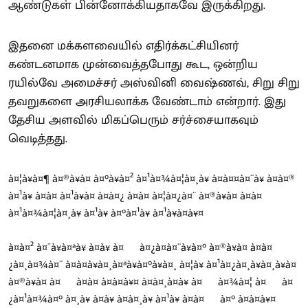
ஆண்டுகள் பின்னோக்கியதாகவே இருக்கிறது.
இதனை மக்களவையில் எதிர்க்கட்சியினர்
கண்டனமாக முன்வைத்தபோது கூட, ஒன்றிய
ரயில்வே அமைச்சர் அஸ்வினி வைஷ்ணவ், சிறு சிறு
தவறுகளை அரசியலாக்க வேண்டாம் என்றார். இது
தேசிய அளவில் மிகப்பெரும் சர்ச்சையாகவும்
வெடித்தது.
à¤¦à¥à¤¶ à¤®à¥à¤ à¤°à¥à¤² à¤¹à¤¾à¤¦à¤¸à¥ à¤à¤¤à¤¨à¥ à¤à¤®
à¤¹à¥ à¤à¤ à¤¹à¥à¤ à¤à¤¿ à¤à¤ à¤¦à¤¿à¤¨ à¤®à¥à¤ à¤à¤
à¤¹à¤¾à¤¦à¤¸à¥ à¤¹à¥ à¤°à¤¹à¥ à¤¹à¥à¤à¥¤
à¤à¤² à¤¯à¥à¤ªà¥ à¤à¥ à¤¬à¤¿à¤à¤¨à¥à¤° à¤®à¥à¤ à¤à¤
¿à¤¸à¤¾à¤¨ à¤à¤à¥à¤¸à¤ªà¥à¤°à¥à¤¸ à¤¦à¥ à¤¹à¤¿à¤¸à¥à¤¸à¥à¤
à¤®à¥à¤ à¤¬à¤à¤ à¤à¤à¥¤ à¤à¤¸à¤à¥ à¤¬à¤¾à¤¦ à¤¬à¤
¿à¤¹à¤¾à¤° à¤¸à¥ à¤­à¥ à¤à¤¸à¥ à¤¹à¥ à¤à¤¬à¤° à¤à¤à¥¤