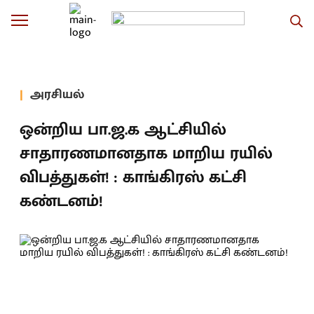
அரசியல்
ஒன்றிய பா.ஜ.க ஆட்சியில்
சாதாரணமானதாக மாறிய ரயில்
விபத்துகள்! : காங்கிரஸ் கட்சி
கண்டனம்!