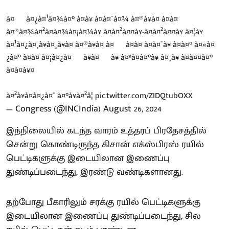
à¤¬à¤¿à¤¹à¤¾à¤° à¤à¥ à¤à¤¯à¤¾ à¤®à¥à¤ à¤à¤
à¤®à¤¾à¤²à¤à¤¾à¤¡à¤¼à¥ à¤à¤²à¤¤à¥-à¤à¤²à¤¤à¥ à¤¦à¥
à¤¹à¤¿à¤¸à¥à¤¸à¥à¤ à¤®à¥à¤ à¤¬à¤à¤ à¤à¤¯à¥ à¤à¤° à¤«à¤
¿à¤° à¤à¤ à¤¡à¤¿à¤¬à¥à¤¬à¥ à¤ªà¤à¤°à¥ à¤¸à¥ à¤à¤¤à¤°
à¤à¤à¥¤
à¤²à¥à¤à¤¿à¤¨ à¤°à¥à¤²â¦
pic.twitter.com/ZIDQtubOXX
— Congress (@INCIndia)
August 26, 2024
இந்நிலையில் கடந்த வாரம் உத்தரப் பிரதேசத்தில்
சென்று கொண்டிருந்த கிசான் எக்ஸ்பிரஸ் ரயில்
பெட்டிகளுக்கு இடையிலான இணைப்பு
துண்டிப்படைந்து, இரண்டு வண்டிகளானது.
தற்போது பீகாரிலும் சரக்கு ரயில் பெட்டிகளுக்கு
இடையிலான இணைப்பு துண்டிப்படைந்து, சில