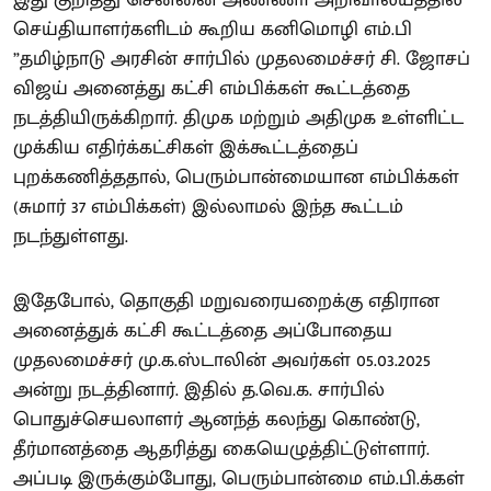
இது குறித்து சென்னை அண்ணா அறிவாலயத்தில்
செய்தியாளர்களிடம் கூறிய கனிமொழி எம்.பி
”தமிழ்நாடு அரசின் சார்பில் முதலமைச்சர் சி. ஜோசப்
விஜய் அனைத்து கட்சி எம்பிக்கள் கூட்டத்தை
நடத்தியிருக்கிறார். திமுக மற்றும் அதிமுக உள்ளிட்ட
முக்கிய எதிர்க்கட்சிகள் இக்கூட்டத்தைப்
புறக்கணித்ததால், பெரும்பான்மையான எம்பிக்கள்
(சுமார் 37 எம்பிக்கள்) இல்லாமல் இந்த கூட்டம்
நடந்துள்ளது.
இதேபோல், தொகுதி மறுவரையறைக்கு எதிரான
அனைத்துக் கட்சி கூட்டத்தை அப்போதைய
முதலமைச்சர் மு.க.ஸ்டாலின் அவர்கள் 05.03.2025
அன்று நடத்தினார். இதில் த.வெ.க. சார்பில்
பொதுச்செயலாளர் ஆனந்த் கலந்து கொண்டு,
தீர்மானத்தை ஆதரித்து கையெழுத்திட்டுள்ளார்.
அப்படி இருக்கும்போது, பெரும்பான்மை எம்.பி.க்கள்