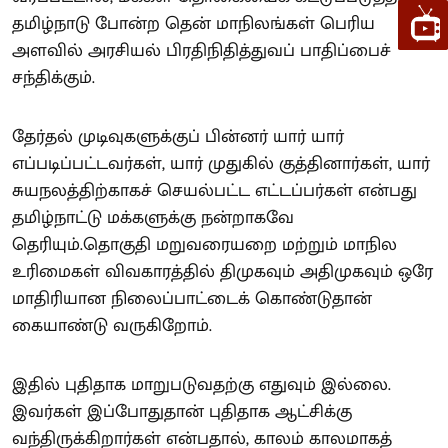
தமிழ்நாடு போன்ற தென் மாநிலங்கள் பெரிய
அளவில் அரசியல் பிரதிநிதித்துவப் பாதிப்பைச்
சந்திக்கும்.
தேர்தல் முடிவுகளுக்குப் பின்னர் யார் யார்
எப்படிப்பட்டவர்கள், யார் முதுகில் குத்தினார்கள், யார்
சுயநலத்திற்காகச் செயல்பட்ட எட்டப்பர்கள் என்பது
தமிழ்நாட்டு மக்களுக்கு நன்றாகவே
தெரியும்.தொகுதி மறுவரையறை மற்றும் மாநில
உரிமைகள் விவகாரத்தில் திமுகவும் அதிமுகவும் ஒரே
மாதிரியான நிலைப்பாட்டைக் கொண்டுதான்
கையாண்டு வருகிறோம்.
இதில் புதிதாக மாறுபடுவதற்கு எதுவும் இல்லை.
இவர்கள் இப்போதுதான் புதிதாக ஆட்சிக்கு
வந்திருக்கிறார்கள் என்பதால், காலம் காலமாகத்