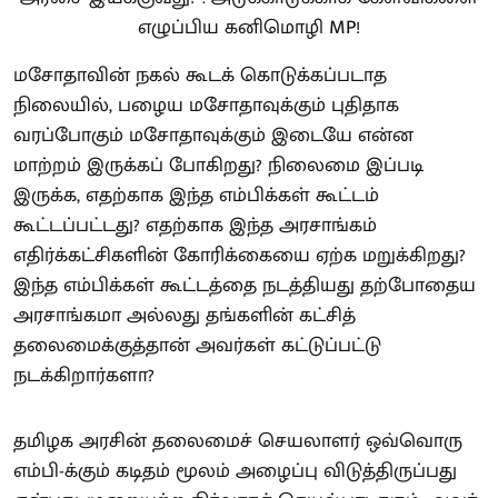
மசோதாவின் நகல் கூடக் கொடுக்கப்படாத
நிலையில், பழைய மசோதாவுக்கும் புதிதாக
வரப்போகும் மசோதாவுக்கும் இடையே என்ன
மாற்றம் இருக்கப் போகிறது? நிலைமை இப்படி
இருக்க, எதற்காக இந்த எம்பிக்கள் கூட்டம்
கூட்டப்பட்டது? எதற்காக இந்த அரசாங்கம்
எதிர்க்கட்சிகளின் கோரிக்கையை ஏற்க மறுக்கிறது?
இந்த எம்பிக்கள் கூட்டத்தை நடத்தியது தற்போதைய
அரசாங்கமா அல்லது தங்களின் கட்சித்
தலைமைக்குத்தான் அவர்கள் கட்டுப்பட்டு
நடக்கிறார்களா?
தமிழக அரசின் தலைமைச் செயலாளர் ஒவ்வொரு
எம்பி-க்கும் கடிதம் மூலம் அழைப்பு விடுத்திருப்பது