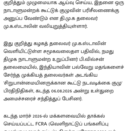
குறித்தும் முழுமையாக ஆய்வு செய்ய, இதனை ஒரு
நாடாளுமன்றக் கூட்டுக் குழுவின் பரிசீலணைக்கு
அனுப்ப வேண்டும் என தி.மு.க தலைவர்
மு.க.ஸ்டாலின் வலியுறுத்தியுள்ளார்.
இது குறித்து கழகத் தலைவர் மு.க.ஸ்டாலின்
வெளியிட்டுள்ள சமூகவலைதள பதிவில், நமது
திமுக நாடாளுமன்ற உறுப்பினர் பி.வில்சன்
தலைமையில், இந்தியாவின் பல்வேறு மதங்களைச்
சேர்ந்த முக்கியத் தலைவர்கள் அடங்கிய
'சிறுபான்மையினருக்கான கூட்டு நடவடிக்கை குழு'
பிரதிநிதிகள், கடந்த 06.08.2026 அன்று உள்துறை
அமைச்சரைச் சந்தித்துப் பேசினர்.
கடந்த மார்ச் 2026-ல் மக்களவையில் தாக்கல்
செய்யப்பட்ட FCRA (வெளிநாட்டுப் பங்களிப்பு