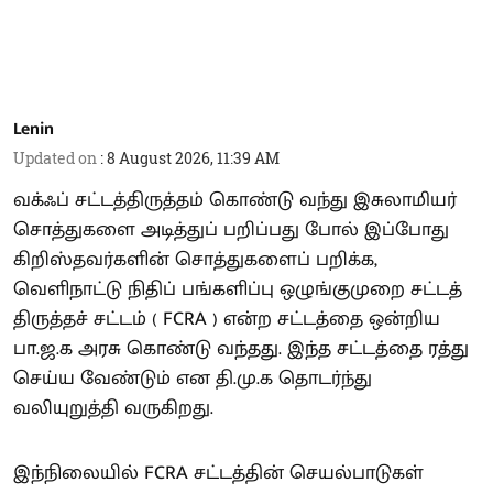
Lenin
Updated on
:
8 August 2026, 11:39 AM
வக்ஃப் சட்டத்திருத்தம் கொண்டு வந்து இசுலாமியர்
சொத்துகளை அடித்துப் பறிப்பது போல் இப்போது
கிறிஸ்தவர்களின் சொத்துகளைப் பறிக்க,
வெளிநாட்டு நிதிப் பங்களிப்பு ஒழுங்குமுறை சட்டத்
திருத்தச் சட்டம் ( FCRA ) என்ற சட்டத்தை ஒன்றிய
பா.ஜ.க அரசு கொண்டு வந்தது. இந்த சட்டத்தை ரத்து
செய்ய வேண்டும் என தி.மு.க தொடர்ந்து
வலியுறுத்தி வருகிறது.
இந்நிலையில் FCRA சட்டத்தின் செயல்பாடுகள்