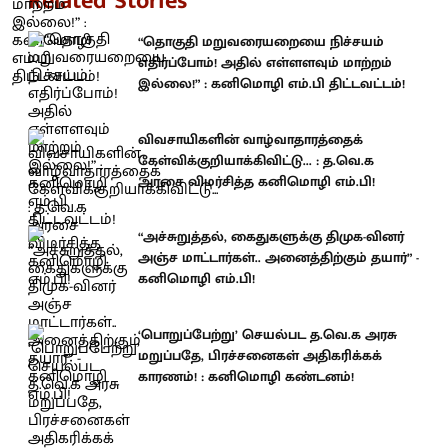
Related Stories
“தொகுதி மறுவரையறையை நிச்சயம்
எதிர்ப்போம்! அதில் எள்ளளவும் மாற்றம்
இல்லை!” : கனிமொழி எம்.பி திட்டவட்டம்!
விவசாயிகளின் வாழ்வாதாரத்தைக்
கேள்விக்குறியாக்கிவிட்டு... : த.வெ.க
அரசை விமர்சித்த கனிமொழி எம்.பி!
“அச்சுறுத்தல், கைதுகளுக்கு திமுக-வினர்
அஞ்ச மாட்டார்கள்.. அனைத்திற்கும் தயார்” -
கனிமொழி எம்.பி!
‘பொறுப்பேற்று’ செயல்பட த.வெ.க அரசு
மறுப்பதே, பிரச்சனைகள் அதிகரிக்கக்
காரணம்! : கனிமொழி கண்டனம்!