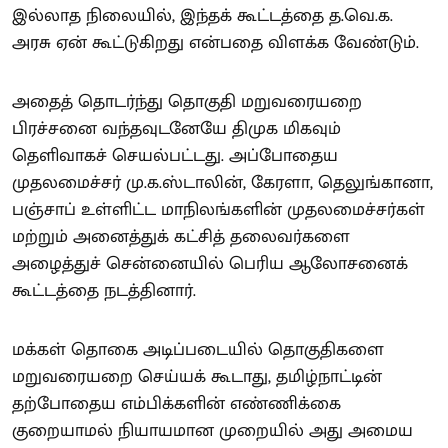
இல்லாத நிலையில், இந்தக் கூட்டத்தை த.வெ.க.
அரசு ஏன் கூட்டுகிறது என்பதை விளக்க வேண்டும்.
அதைத் தொடர்ந்து தொகுதி மறுவரையறை
பிரச்சனை வந்தவுடனேயே திமுக மிகவும்
தெளிவாகச் செயல்பட்டது. அப்போதைய
முதலமைச்சர் மு.க.ஸ்டாலின், கேரளா, தெலுங்கானா,
பஞ்சாப் உள்ளிட்ட மாநிலங்களின் முதலமைச்சர்கள்
மற்றும் அனைத்துக் கட்சித் தலைவர்களை
அழைத்துச் சென்னையில் பெரிய ஆலோசனைக்
கூட்டத்தை நடத்தினார்.
மக்கள் தொகை அடிப்படையில் தொகுதிகளை
மறுவரையறை செய்யக் கூடாது, தமிழ்நாட்டின்
தற்போதைய எம்பிக்களின் எண்ணிக்கை
குறையாமல் நியாயமான முறையில் அது அமைய