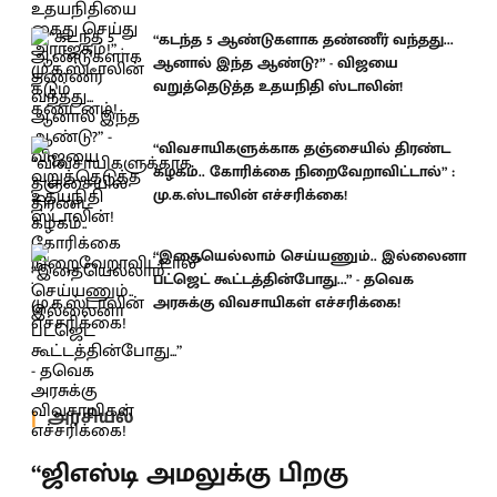
“கடந்த 5 ஆண்டுகளாக தண்ணீர் வந்தது...
ஆனால் இந்த ஆண்டு?” - விஜயை
வறுத்தெடுத்த உதயநிதி ஸ்டாலின்!
“விவசாயிகளுக்காக தஞ்சையில் திரண்ட
கழகம்.. கோரிக்கை நிறைவேறாவிட்டால்” :
மு.க.ஸ்டாலின் எச்சரிக்கை!
“இதையெல்லாம் செய்யணும்.. இல்லைனா
பட்ஜெட் கூட்டத்தின்போது...” - தவெக
அரசுக்கு விவசாயிகள் எச்சரிக்கை!
அரசியல்
“ஜிஎஸ்டி அமலுக்கு பிறகு