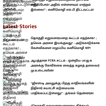
எதிர்ப்போம்! அதில் எள்ளளவும் மாற்றம்
இல்லை!” : கனிமொழி எம்.பி திட்டவட்டம்!
Latest Stories
தொகுதி மறுவரையறை கூட்டம் எதற்காக? ;
தவெக அரசை இயக்குவது? : அடுக்காடுக்காக
கேள்விகளை எழுப்பிய கனிமொழி MP!
ஆபத்தான FCRA சட்டம் : ஒன்றிய பா.ஜ.க
அரசுக்கு கோரிக்கை வைத்த கழகத் தலைவர்
மு.க.ஸ்டாலின்!
“ஜிஎஸ்டி அமலுக்கு பிறகு மாநிலங்களின்
நிதிசார் சுயாட்சி கடுமையாக
பாதிக்கப்பட்டுள்ளது!” : தங்கம் தென்னரசு!
“தொகுதி மறுவரையறையை நிச்சயம்