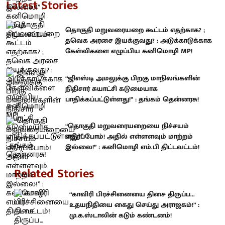
Latest Stories
தொகுதி மறுவரையறை கூட்டம் எதற்காக? ;
தவெக அரசை இயக்குவது? : அடுக்காடுக்காக
கேள்விகளை எழுப்பிய கனிமொழி MP!
“ஜிஎஸ்டி அமலுக்கு பிறகு மாநிலங்களின்
நிதிசார் சுயாட்சி கடுமையாக
பாதிக்கப்பட்டுள்ளது!” : தங்கம் தென்னரசு!
“தொகுதி மறுவரையறையை நிச்சயம்
எதிர்ப்போம்! அதில் எள்ளளவும் மாற்றம்
இல்லை!” : கனிமொழி எம்.பி திட்டவட்டம்!
Related Stories
“காவிரி பிரச்சினையை திசை திருப்ப...
உதயநிதியை கைது செய்து அராஜகம்!” :
மு.க.ஸ்டாலின் கடும் கண்டனம்!