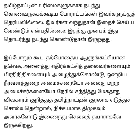
தமிழ்நாட்டின் உரிமைகளுக்காக நடந்து
கொண்டிருக்கக்கூடிய போராட்டங்கள் இவர்களுக்குத்
தெரியவில்லை. இவர்கள் வந்துதான் இதைச் செய்ய
வேண்டும் என்பதில்லை; இதற்கு முன்பும் இது
தொடர்ந்து நடந்து கொண்டுதான் இருந்தது.
இப்போதும் கூட, தற்போதைய ஆளுங்கட்சியான
தவெக, அனைத்து எதிர்க்கட்சித் தலைவர்களையும்
பிரதிநிதிகளையும் அழைத்துக்கொண்டு, ஒன்றிய
நீர்வளத்துறை அமைச்சரையோ அல்லது மற்ற
அமைச்சர்களையோ நேரில் சந்தித்து மேகதாது
விவகாரம் குறித்துத் தமிழ்நாட்டின் குரலாக எடுத்துச்
சொல்வதென்றால், நிச்சயமாக திமுகவும்
அவர்களோடு இணைந்து செல்லத் தயாராகவே
இருக்கிறது.