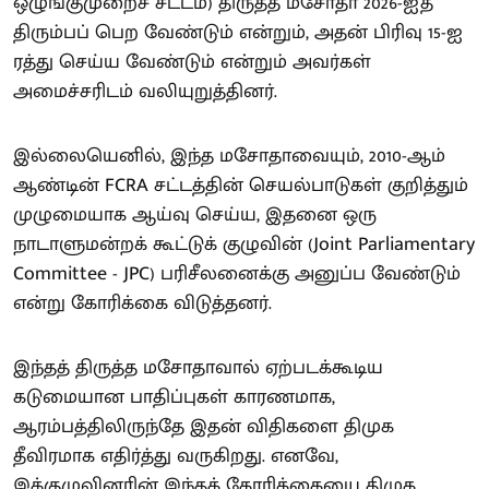
ஒழுங்குமுறைச் சட்டம்) திருத்த மசோதா 2026-ஐத்
திரும்பப் பெற வேண்டும் என்றும், அதன் பிரிவு 15-ஐ
ரத்து செய்ய வேண்டும் என்றும் அவர்கள்
அமைச்சரிடம் வலியுறுத்தினர்.
இல்லையெனில், இந்த மசோதாவையும், 2010-ஆம்
ஆண்டின் FCRA சட்டத்தின் செயல்பாடுகள் குறித்தும்
முழுமையாக ஆய்வு செய்ய, இதனை ஒரு
நாடாளுமன்றக் கூட்டுக் குழுவின் (Joint Parliamentary
Committee - JPC) பரிசீலனைக்கு அனுப்ப வேண்டும்
என்று கோரிக்கை விடுத்தனர்.
இந்தத் திருத்த மசோதாவால் ஏற்படக்கூடிய
கடுமையான பாதிப்புகள் காரணமாக,
ஆரம்பத்திலிருந்தே இதன் விதிகளை திமுக
தீவிரமாக எதிர்த்து வருகிறது. எனவே,
இக்குழுவினரின் இந்தக் கோரிக்கையை திமுக