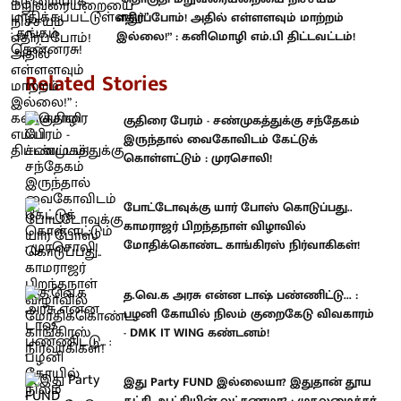
எதிர்ப்போம்! அதில் எள்ளளவும் மாற்றம்
இல்லை!” : கனிமொழி எம்.பி திட்டவட்டம்!
Related Stories
குதிரை பேரம் - சண்முகத்துக்கு சந்தேகம்
இருந்தால் வைகோவிடம் கேட்டுக்
கொள்ளட்டும் : முரசொலி!
போட்டோவுக்கு யார் போஸ் கொடுப்பது..
காமராஜர் பிறந்தநாள் விழாவில்
மோதிக்கொண்ட காங்கிரஸ் நிர்வாகிகள்!
த.வெ.க அரசு என்ன டாஷ் பண்ணிட்டு... :
பழனி கோயில் நிலம் குறைகேடு விவகாரம்
- DMK IT WING கண்டனம்!
இது Party FUND இல்லையா? இதுதான் தூய
கட்சி ஆட்சியின் லட்சணமா? : முதலமைச்சர்