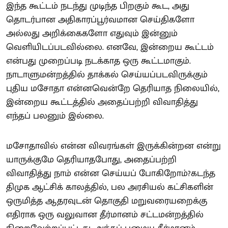
இந்த கூட்டம் நடந்து முடிந்த பிறகும் கூட, அது
தொடர்பான அதிகாரப்பூர்வமான செய்திகளோ
அல்லது அறிக்கைகளோ எதுவும் இன்னும்
வெளியிடப்படவில்லை. எனவே, இன்றைய கூட்டம்
என்பது முறைப்படி நடக்காத ஒரு கூட்டமாகும்.
நாடாளுமன்றத்தில் தாக்கல் செய்யப்படவிருக்கும்
புதிய மசோதா என்னவென்றே தெரியாத நிலையில்,
இன்றைய கூட்டத்தில் அதைப்பற்றி விவாதித்து
எந்தப் பலனும் இல்லை.
மசோதாவில் என்ன விவரங்கள் இருக்கின்றன என்று
யாருக்குமே தெரியாதபோது, அதைப்பற்றி
விவாதித்து நாம் என்ன செய்யப் போகிறோம்?கடந்த
திமுக ஆட்சிக் காலத்தில், பல அரசியல் கட்சிகளின்
ஒருமித்த ஆதரவுடன் தொகுதி மறுவரையறைக்கு
எதிராக ஒரு வலுவான தீர்மானம் சட்டமன்றத்தில்