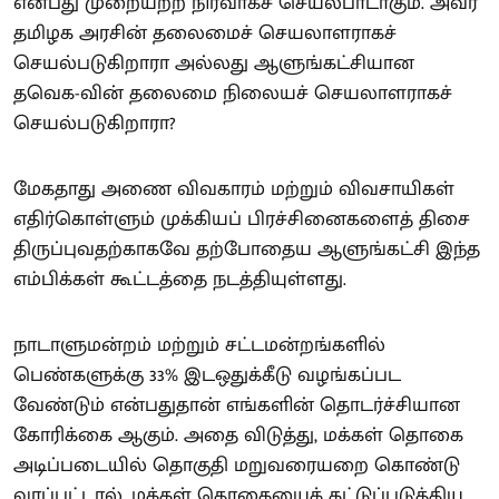
என்பது முறையற்ற நிர்வாகச் செயல்பாடாகும். அவர்
தமிழக அரசின் தலைமைச் செயலாளராகச்
செயல்படுகிறாரா அல்லது ஆளுங்கட்சியான
தவெக-வின் தலைமை நிலையச் செயலாளராகச்
செயல்படுகிறாரா?
மேகதாது அணை விவகாரம் மற்றும் விவசாயிகள்
எதிர்கொள்ளும் முக்கியப் பிரச்சினைகளைத் திசை
திருப்புவதற்காகவே தற்போதைய ஆளுங்கட்சி இந்த
எம்பிக்கள் கூட்டத்தை நடத்தியுள்ளது.
நாடாளுமன்றம் மற்றும் சட்டமன்றங்களில்
பெண்களுக்கு 33% இடஒதுக்கீடு வழங்கப்பட
வேண்டும் என்பதுதான் எங்களின் தொடர்ச்சியான
கோரிக்கை ஆகும். அதை விடுத்து, மக்கள் தொகை
அடிப்படையில் தொகுதி மறுவரையறை கொண்டு
வரப்பட்டால், மக்கள் தொகையைக் கட்டுப்படுத்திய