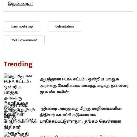
தென்னரசு!
kanimozhi mp
delimitation
TVK Government
Trending
ஆபத்தான FCRA சட்டம் : ஒன்றிய பா.ஜ.க
அரசுக்கு கோரிக்கை வைத்த கழகத் தலைவர்
மு.க.ஸ்டாலின்!
“ஜிஎஸ்டி அமலுக்கு பிறகு மாநிலங்களின்
நிதிசார் சுயாட்சி கடுமையாக
பாதிக்கப்பட்டுள்ளது!” : தங்கம் தென்னரசு!