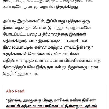
நிறைவேற்றப்பட்டது. அந்தப் பழைய தீர்மானம்
அப்படியே நடைமுறையில் இருக்கிறது.
அப்படி இருக்கையில், இப்போது புதிதாக ஒரு
தீர்மானத்தைக் கொண்டு வந்தால், ஏற்கனவே
போடப்பட்ட பழைய தீர்மானத்தை இவர்கள்
எதிர்க்கிறார்களா? இவர்களுடைய அரசியல்
நிலைப்பாட்டில் என்ன மாற்றம் ஏற்பட்டுள்ளது?
சுருக்கமாகச் சொன்னால், விவசாயிகள்
எதிர்கொள்ளும் உண்மையான பிரச்சினைகளைத்
திசைதிருப்பவே இந்த நாடகம் நடந்துள்ளது.” என
தெரிவித்துள்ளார்.
Also Read
“ஜிஎஸ்டி அமலுக்கு பிறகு மாநிலங்களின் நிதிசார்
சுயாட்சி கடுமையாக பாதிக்கப்பட்டுள்ளது!” : தங்கம்