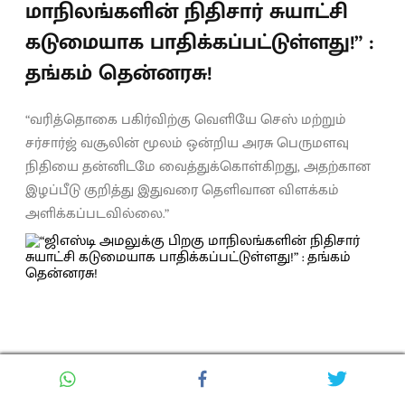
மாநிலங்களின் நிதிசார் சுயாட்சி
கடுமையாக பாதிக்கப்பட்டுள்ளது!” :
தங்கம் தென்னரசு!
“வரித்தொகை பகிர்விற்கு வெளியே செஸ் மற்றும்
சர்சார்ஜ் வசூலின் மூலம் ஒன்றிய அரசு பெருமளவு
நிதியை தன்னிடமே வைத்துக்கொள்கிறது, அதற்கான
இழப்பீடு குறித்து இதுவரை தெளிவான விளக்கம்
அளிக்கப்படவில்லை.”