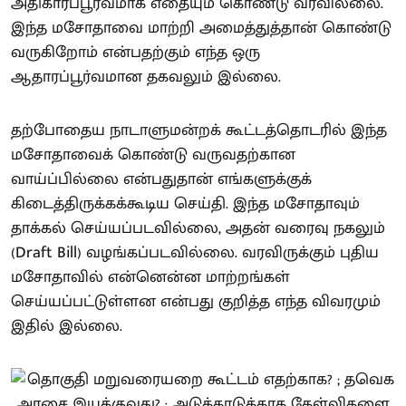
அதிகாரப்பூர்வமாக எதையும் கொண்டு வரவில்லை.
இந்த மசோதாவை மாற்றி அமைத்துத்தான் கொண்டு
வருகிறோம் என்பதற்கும் எந்த ஒரு
ஆதாரப்பூர்வமான தகவலும் இல்லை.
தற்போதைய நாடாளுமன்றக் கூட்டத்தொடரில் இந்த
மசோதாவைக் கொண்டு வருவதற்கான
வாய்ப்பில்லை என்பதுதான் எங்களுக்குக்
கிடைத்திருக்கக்கூடிய செய்தி. இந்த மசோதாவும்
தாக்கல் செய்யப்படவில்லை, அதன் வரைவு நகலும்
(Draft Bill) வழங்கப்படவில்லை. வரவிருக்கும் புதிய
மசோதாவில் என்னென்ன மாற்றங்கள்
செய்யப்பட்டுள்ளன என்பது குறித்த எந்த விவரமும்
இதில் இல்லை.