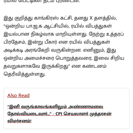
ரயில் பெட்டிகள் தடம் புரண்டன.
இது குறித்து காங்கிரஸ் கட்சி, தனது X தளத்தில்,
“ஒன்றிய பா.ஜ.க ஆட்சியில், ரயில் விபத்துகள்
இயல்பான நிகழ்வாக மாறியுள்ளது. நேற்று உத்தரப்
பிரதேசம், இன்று பீகார் என ரயில் விபத்துகள்
அடிக்கடி அரங்கேறி வருகின்றன. எனினும், இது
ஒன்றிய அமைச்சரை பொறுத்தவரை, இவை சிறிய
தவறுகளாகவே இருக்கிறது” என கண்டனம்
தெரிவித்துள்ளது.
Also Read
“இனி வருங்காலங்களிலும் அண்ணாமலை
தோல்வியடைவார்...” - CPI செயலாளர் முத்தரசன்
விமர்சனம்!