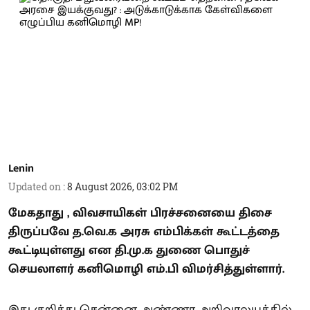
Lenin
Updated on
:
8 August 2026, 03:02 PM
மேகதாது , விவசாயிகள் பிரச்சனையை திசை
திருப்பவே த.வெ.க அரசு எம்பிக்கள் கூட்டத்தை
கூட்டியுள்ளது என தி.மு.க துணை பொதுச்
செயலாளர் கனிமொழி எம்.பி விமர்சித்துள்ளார்.