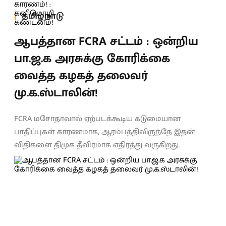
தமிழ்நாடு
ஆபத்தான FCRA சட்டம் : ஒன்றிய
பா.ஜ.க அரசுக்கு கோரிக்கை
வைத்த கழகத் தலைவர்
மு.க.ஸ்டாலின்!
FCRA மசோதாவால் ஏற்படக்கூடிய கடுமையான
பாதிப்புகள் காரணமாக, ஆரம்பத்திலிருந்தே இதன்
விதிகளை திமுக தீவிரமாக எதிர்த்து வருகிறது.