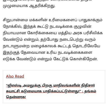
முழுமையாக ஆதரிக்கிறது.
சிறுபான்மை மக்களின் உரிமைகளைப் பாதுகாக்கும்
நோக்கில், இந்தக் கூட்டு நடவடிக்கை குழுவின்
நியாயமான கோரிக்கையை மத்திய அரசு பரிசீலிக்க
வேண்டும் என்றும், தற்போது நடைபெற்று வரும்
நாடாளுமன்ற மழைக்காலக் கூட்டத் தொடரிலேயே
இதற்குத் தேவையான உரிய நடவடிக்கைகளை
எடுக்க வேண்டும் என்றும் கேட்டுக் கொள்கிறேன்.
Also Read
“ஜிஎஸ்டி அமலுக்கு பிறகு மாநிலங்களின் நிதிசார்
சுயாட்சி கடுமையாக பாதிக்கப்பட்டுள்ளது!” : தங்கம்
தென்னரசு!