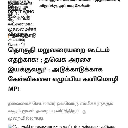
விஜய்க்கு அப்பாவு கேள்வி!
தமிழ்நாடு
தொகுதி மறுவரையறை கூட்டம்
எதற்காக? ; தவெக அரசை
இயக்குவது? : அடுக்காடுக்காக
கேள்விகளை எழுப்பிய கனிமொழி
MP!
தலைமைச் செயலாளர் ஒவ்வொரு எம்பிக்களுக்கும்
கடிதம் மூலம் அழைப்பு விடுத்திருப்பது
முறையில்லாதது.