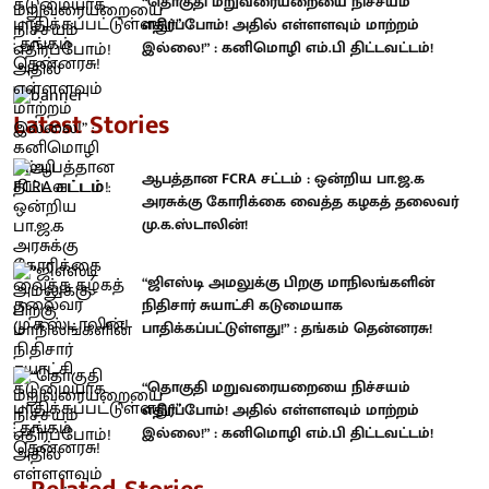
“தொகுதி மறுவரையறையை நிச்சயம்
எதிர்ப்போம்! அதில் எள்ளளவும் மாற்றம்
இல்லை!” : கனிமொழி எம்.பி திட்டவட்டம்!
Latest Stories
ஆபத்தான FCRA சட்டம் : ஒன்றிய பா.ஜ.க
அரசுக்கு கோரிக்கை வைத்த கழகத் தலைவர்
மு.க.ஸ்டாலின்!
“ஜிஎஸ்டி அமலுக்கு பிறகு மாநிலங்களின்
நிதிசார் சுயாட்சி கடுமையாக
பாதிக்கப்பட்டுள்ளது!” : தங்கம் தென்னரசு!
“தொகுதி மறுவரையறையை நிச்சயம்
எதிர்ப்போம்! அதில் எள்ளளவும் மாற்றம்
இல்லை!” : கனிமொழி எம்.பி திட்டவட்டம்!