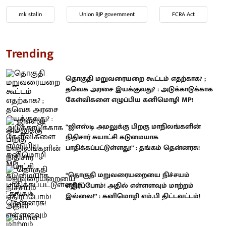
mk stalin
Union BJP government
FCRA Act
Trending
தொகுதி மறுவரையறை கூட்டம் எதற்காக? ;
தவெக அரசை இயக்குவது? : அடுக்காடுக்காக
கேள்விகளை எழுப்பிய கனிமொழி MP!
“ஜிஎஸ்டி அமலுக்கு பிறகு மாநிலங்களின்
நிதிசார் சுயாட்சி கடுமையாக
பாதிக்கப்பட்டுள்ளது!” : தங்கம் தென்னரசு!
“தொகுதி மறுவரையறையை நிச்சயம்
எதிர்ப்போம்! அதில் எள்ளளவும் மாற்றம்
இல்லை!” : கனிமொழி எம்.பி திட்டவட்டம்!