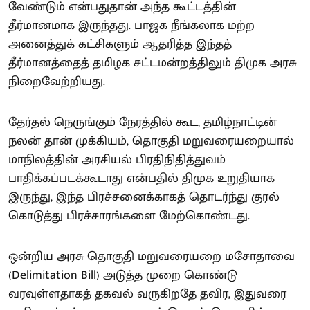
வேண்டும் என்பதுதான் அந்த கூட்டத்தின்
தீர்மானமாக இருந்தது. பாஜக நீங்கலாக மற்ற
அனைத்துக் கட்சிகளும் ஆதரித்த இந்தத்
தீர்மானத்தைத் தமிழக சட்டமன்றத்திலும் திமுக அரசு
நிறைவேற்றியது.
தேர்தல் நெருங்கும் நேரத்தில் கூட, தமிழ்நாட்டின்
நலன் தான் முக்கியம், தொகுதி மறுவரையறையால்
மாநிலத்தின் அரசியல் பிரதிநிதித்துவம்
பாதிக்கப்படக்கூடாது என்பதில் திமுக உறுதியாக
இருந்து, இந்த பிரச்சனைக்காகத் தொடர்ந்து குரல்
கொடுத்து பிரச்சாரங்களை மேற்கொண்டது.
ஒன்றிய அரசு தொகுதி மறுவரையறை மசோதாவை
(Delimitation Bill) அடுத்த முறை கொண்டு
வரவுள்ளதாகத் தகவல் வருகிறதே தவிர, இதுவரை