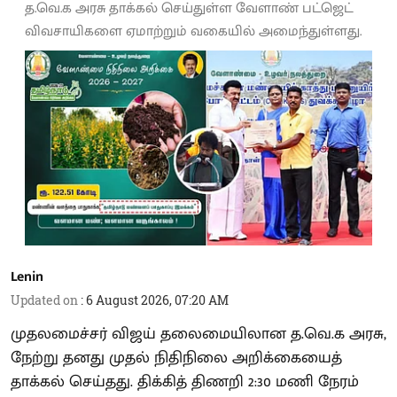
த.வெ.க அரசு தாக்கல் செய்துள்ள வேளாண் பட்ஜெட்
விவசாயிகளை ஏமாற்றும் வகையில் அமைந்துள்ளது.
Lenin
Updated on
:
6 August 2026, 07:20 AM
முதலமைச்சர் விஜய் தலைமையிலான த.வெ.க அரசு,
நேற்று தனது முதல் நிதிநிலை அறிக்கையைத்
தாக்கல் செய்தது. திக்கித் திணறி 2:30 மணி நேரம்