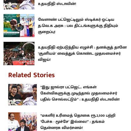
உதயநிதி ஸ்டாலின்!
வேளாண் பட்ஜெட்டிலும் ஸ்டிக்கர் ஒட்டிய
த.வெ.க அரசு : பல திட்டங்களுக்கு நிதியும்
குறைப்பு!
உதயநிதி ஏற்படுத்திய எழுச்சி : தனக்குத் தானே
‘சூனியம்' வைத்துக் கொண்ட முதலமைச்சர்
விஜய்!
Related Stories
“இது ஜால்ரா பட்ஜெட்.. எங்கள்
கேள்விகளுக்கு முடிந்தால் முதலமைச்சர்
பதில் சொல்லட்டும்” : உதயநிதி ஸ்டாலின்!
“மகளிர் உரிமைத் தொகை ரூ.2,500 பற்றி
‘பேச்சு - மூச்சே’ இல்லை!” : தங்கம்
தென்னரசு விமர்சனம்!