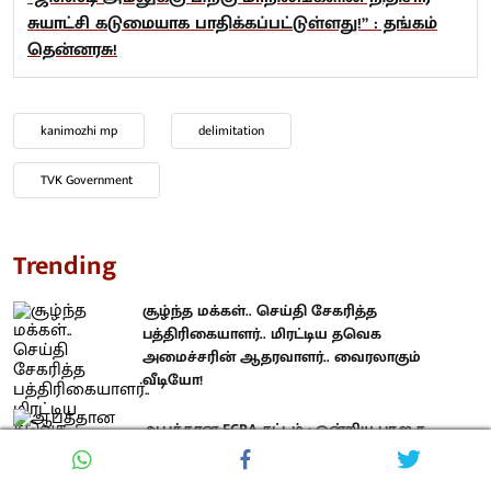
சுயாட்சி கடுமையாக பாதிக்கப்பட்டுள்ளது!” : தங்கம்
தென்னரசு!
kanimozhi mp
delimitation
TVK Government
Trending
சூழ்ந்த மக்கள்.. செய்தி சேகரித்த
பத்திரிகையாளர்.. மிரட்டிய தவெக
அமைச்சரின் ஆதரவாளர்.. வைரலாகும்
வீடியோ!
ஆபத்தான FCRA சட்டம் : ஒன்றிய பா.ஜ.க
அரசுக்கு கோரிக்கை வைத்த கழகத் தலைவர்
மு.க.ஸ்டாலின்!