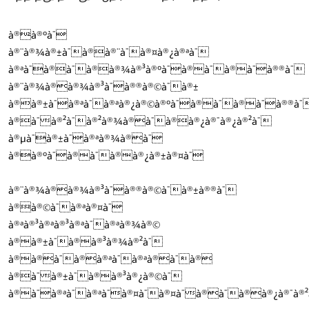
à®à®°à¯
à®¨à®¾à®±à¯à®à®¨à¯à®¤à®¿à®ªà¯
à®ªà¯à®à¯à®à®¾à®³à®°à¯à®à¯à®à¯à®®à¯
à®¨à®¾à®à®¾à®³à¯à®®à®©à¯à®±
à®à®±à¯à®ªà¯à®ªà®¿à®©à®°à¯à®à¯à®à¯à®®à¯
à®à¯à®²à¯à®²à®¾à®à¯à®à®¿à®¯à®¿à®²à¯
à®µà¯à®±à¯à®ªà®¾à®à¯
à®à®°à¯à®à¯à®à®¿à®±à®¤à¯
à®¨à®¾à®à®¾à®³à¯à®®à®©à¯à®±à®®à¯
à®à®©à¯à®ªà®¤à¯
à®ªà®³à®ªà®³à®ªà¯à®ªà®¾à®©
à®à®±à¯à®à®³à®¾à®²à¯
à®à®à¯à®à®ªà¯à®ªà®à¯à®
à®à¯à®±à¯à®à®³à®¿à®©à¯
à®à¯à®ªà¯à®ªà¯à®¤à¯à®¤à¯à®à¯à®à®¿à®¯à®²