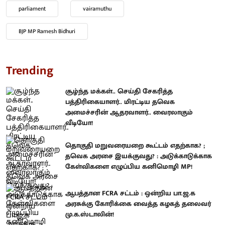
parliament
vairamuthu
BJP MP Ramesh Bidhuri
Trending
சூழ்ந்த மக்கள்.. செய்தி சேகரித்த
பத்திரிகையாளர்.. மிரட்டிய தவெக
அமைச்சரின் ஆதரவாளர்.. வைரலாகும்
வீடியோ!
தொகுதி மறுவரையறை கூட்டம் எதற்காக? ;
தவெக அரசை இயக்குவது? : அடுக்காடுக்காக
கேள்விகளை எழுப்பிய கனிமொழி MP!
ஆபத்தான FCRA சட்டம் : ஒன்றிய பா.ஜ.க
அரசுக்கு கோரிக்கை வைத்த கழகத் தலைவர்
மு.க.ஸ்டாலின்!