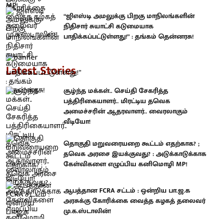
“ஜிஎஸ்டி அமலுக்கு பிறகு மாநிலங்களின்
நிதிசார் சுயாட்சி கடுமையாக
பாதிக்கப்பட்டுள்ளது!” : தங்கம் தென்னரசு!
Latest Stories
சூழ்ந்த மக்கள்.. செய்தி சேகரித்த
பத்திரிகையாளர்.. மிரட்டிய தவெக
அமைச்சரின் ஆதரவாளர்.. வைரலாகும்
வீடியோ!
தொகுதி மறுவரையறை கூட்டம் எதற்காக? ;
தவெக அரசை இயக்குவது? : அடுக்காடுக்காக
கேள்விகளை எழுப்பிய கனிமொழி MP!
ஆபத்தான FCRA சட்டம் : ஒன்றிய பா.ஜ.க
அரசுக்கு கோரிக்கை வைத்த கழகத் தலைவர்
மு.க.ஸ்டாலின்!