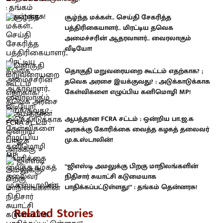
சூழ்ந்த மக்கள்.. செய்தி சேகரித்த
பத்திரிகையாளர்.. மிரட்டிய தவெக
அமைச்சரின் ஆதரவாளர்.. வைரலாகும்
வீடியோ!
தொகுதி மறுவரையறை கூட்டம் எதற்காக? ;
தவெக அரசை இயக்குவது? : அடுக்காடுக்காக
கேள்விகளை எழுப்பிய கனிமொழி MP!
ஆபத்தான FCRA சட்டம் : ஒன்றிய பா.ஜ.க
அரசுக்கு கோரிக்கை வைத்த கழகத் தலைவர்
மு.க.ஸ்டாலின்!
“ஜிஎஸ்டி அமலுக்கு பிறகு மாநிலங்களின்
நிதிசார் சுயாட்சி கடுமையாக
பாதிக்கப்பட்டுள்ளது!” : தங்கம் தென்னரசு!
Related Stories