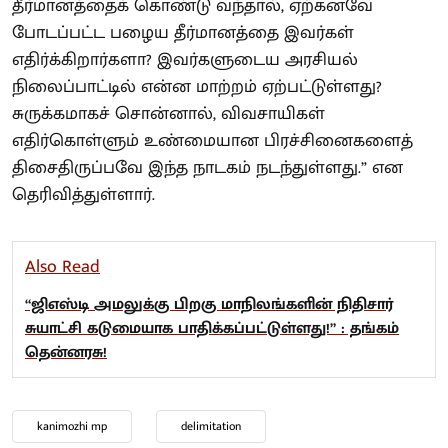
தீர்மானத்தைக் கொண்டு வந்தால், ஏற்கனவே
போடப்பட்ட பழைய தீர்மானத்தை இவர்கள்
எதிர்க்கிறார்களா? இவர்களுடைய அரசியல்
நிலைப்பாட்டில் என்ன மாற்றம் ஏற்பட்டுள்ளது?
சுருக்கமாகச் சொன்னால், விவசாயிகள்
எதிர்கொள்ளும் உண்மையான பிரச்சினைகளைத்
திசைதிருப்பவே இந்த நாடகம் நடந்துள்ளது.” என
தெரிவித்துள்ளார்.
Also Read
“ஜிஎஸ்டி அமலுக்கு பிறகு மாநிலங்களின் நிதிசார்
சுயாட்சி கடுமையாக பாதிக்கப்பட்டுள்ளது!” : தங்கம்
தென்னரசு!
kanimozhi mp
delimitation