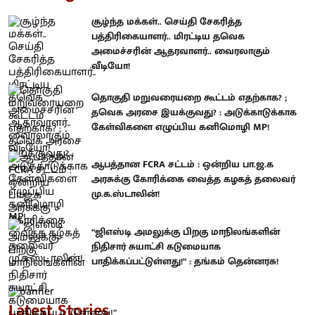
சூழ்ந்த மக்கள்.. செய்தி சேகரித்த
பத்திரிகையாளர்.. மிரட்டிய தவெக
அமைச்சரின் ஆதரவாளர்.. வைரலாகும்
வீடியோ!
தொகுதி மறுவரையறை கூட்டம் எதற்காக? ;
தவெக அரசை இயக்குவது? : அடுக்காடுக்காக
கேள்விகளை எழுப்பிய கனிமொழி MP!
ஆபத்தான FCRA சட்டம் : ஒன்றிய பா.ஜ.க
அரசுக்கு கோரிக்கை வைத்த கழகத் தலைவர்
மு.க.ஸ்டாலின்!
“ஜிஎஸ்டி அமலுக்கு பிறகு மாநிலங்களின்
நிதிசார் சுயாட்சி கடுமையாக
பாதிக்கப்பட்டுள்ளது!” : தங்கம் தென்னரசு!
Latest Stories