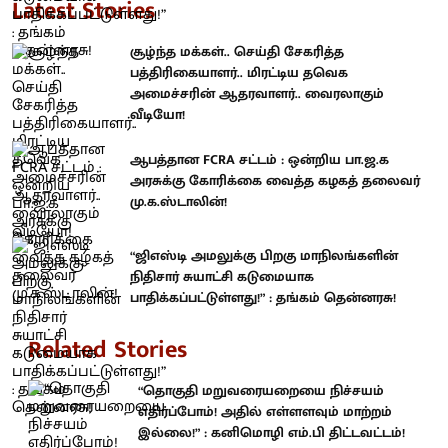
Latest Stories
சூழ்ந்த மக்கள்.. செய்தி சேகரித்த
பத்திரிகையாளர்.. மிரட்டிய தவெக
அமைச்சரின் ஆதரவாளர்.. வைரலாகும்
வீடியோ!
ஆபத்தான FCRA சட்டம் : ஒன்றிய பா.ஜ.க
அரசுக்கு கோரிக்கை வைத்த கழகத் தலைவர்
மு.க.ஸ்டாலின்!
“ஜிஎஸ்டி அமலுக்கு பிறகு மாநிலங்களின்
நிதிசார் சுயாட்சி கடுமையாக
பாதிக்கப்பட்டுள்ளது!” : தங்கம் தென்னரசு!
Related Stories
“தொகுதி மறுவரையறையை நிச்சயம்
எதிர்ப்போம்! அதில் எள்ளளவும் மாற்றம்
இல்லை!” : கனிமொழி எம்.பி திட்டவட்டம்!