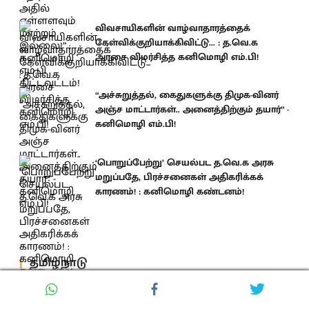
விவசாயிகளின் வாழ்வாதாரத்தைக்
கேள்விக்குறியாக்கிவிட்டு... : த.வெ.க
அரசை விமர்சித்த கனிமொழி எம்.பி!
“அச்சுறுத்தல், கைதுகளுக்கு திமுக-வினர்
அஞ்ச மாட்டார்கள்.. அனைத்திற்கும் தயார்” -
கனிமொழி எம்.பி!
‘பொறுப்பேற்று’ செயல்பட த.வெ.க அரசு
மறுப்பதே, பிரச்சனைகள் அதிகரிக்கக்
காரணம்! : கனிமொழி கண்டனம்!
தமிழ்நாடு
ஆபத்தான FCRA சட்டம் : ஒன்றிய