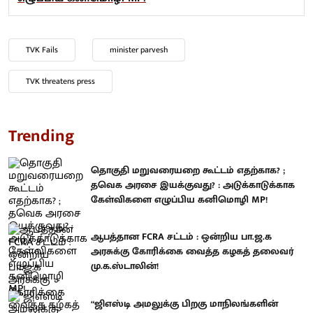
TVK Fails
minister parvesh
TVK threatens press
Trending
தொகுதி மறுவரையறை கூட்டம் எதற்காக? ;
தவெக அரசை இயக்குவது? : அடுக்காடுக்காக
கேள்விகளை எழுப்பிய கனிமொழி MP!
ஆபத்தான FCRA சட்டம் : ஒன்றிய பா.ஜ.க
அரசுக்கு கோரிக்கை வைத்த கழகத் தலைவர்
மு.க.ஸ்டாலின்!
“ஜிஎஸ்டி அமலுக்கு பிறகு மாநிலங்களின்