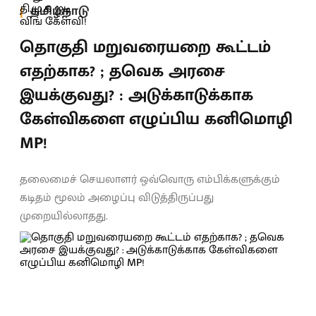
தமிழ்நாடு
தொகுதி மறுவரையறை கூட்டம்
எதற்காக? ; தவெக அரசை
இயக்குவது? : அடுக்காடுக்காக
கேள்விகளை எழுப்பிய கனிமொழி
MP!
தலைமைச் செயலாளர் ஒவ்வொரு எம்பிக்களுக்கும்
கடிதம் மூலம் அழைப்பு விடுத்திருப்பது
முறையில்லாதது.