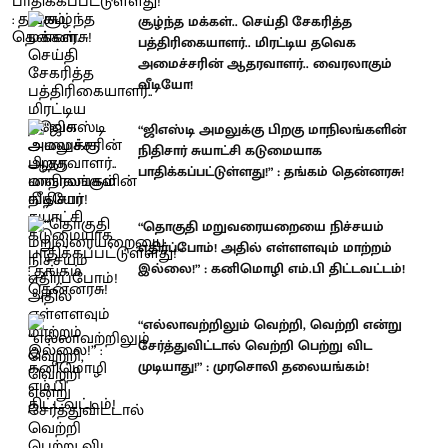
சூழ்ந்த மக்கள்.. செய்தி சேகரித்த
பத்திரிகையாளர்.. மிரட்டிய தவெக
அமைச்சரின் ஆதரவாளர்.. வைரலாகும்
வீடியோ!
“ஜிஎஸ்டி அமலுக்கு பிறகு மாநிலங்களின்
நிதிசார் சுயாட்சி கடுமையாக
பாதிக்கப்பட்டுள்ளது!” : தங்கம் தென்னரசு!
“தொகுதி மறுவரையறையை நிச்சயம்
எதிர்ப்போம்! அதில் எள்ளளவும் மாற்றம்
இல்லை!” : கனிமொழி எம்.பி திட்டவட்டம்!
“எல்லாவற்றிலும் வெற்றி, வெற்றி என்று
சேர்த்துவிட்டால் வெற்றி பெற்று விட
முடியாது!” : முரசொலி தலையங்கம்!