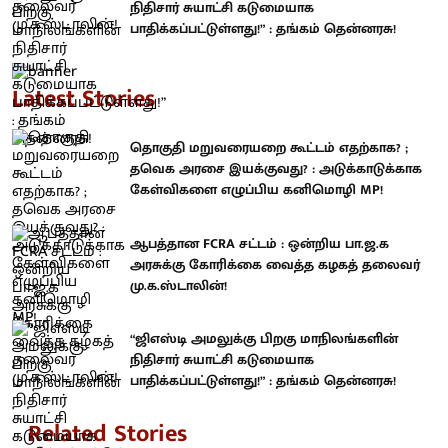
நிதிசார் சுயாட்சி கடுமையாக
பாதிக்கப்பட்டுள்ளது!” : தங்கம் தென்னரசு!
Latest Stories
தொகுதி மறுவரையறை கூட்டம் எதற்காக? ;
தவெக அரசை இயக்குவது? : அடுக்காடுக்காக
கேள்விகளை எழுப்பிய கனிமொழி MP!
ஆபத்தான FCRA சட்டம் : ஒன்றிய பா.ஜ.க
அரசுக்கு கோரிக்கை வைத்த கழகத் தலைவர்
மு.க.ஸ்டாலின்!
“ஜிஎஸ்டி அமலுக்கு பிறகு மாநிலங்களின்
நிதிசார் சுயாட்சி கடுமையாக
பாதிக்கப்பட்டுள்ளது!” : தங்கம் தென்னரசு!
Related Stories