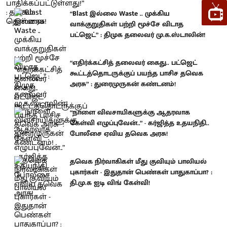
“Blast இல்லை Waste .. முக்கிய
வாக்குறுதிகள் பற்றி மூச்சே விடாத
பட்ஜெட்” : திமுக தலைவர் மு.க.ஸ்டாலின்!
“எதிர்க்கட்சித் தலைவர் கைது.. பட்ஜெட்
கூட்டத்தொடருக்குப் பயந்த பாசிச தவெக
அரசு” : துரைமுருகன் கண்டனம்!
“நாளை விவசாயிகளுக்கு ஆதரவாக
கேள்வி எழுப்புவேன்..” - கர்ஜித்த உதயநிதி..
போலீசை ஏவிய தவெக அரசு!
தவெக நிர்வாகிகள் மீது குவியும் பாலியல்
புகார்கள் - இதுதான் பெண்கள் பாதுகாப்பா? :
தி.மு.க ஐடி விங் கேள்வி!