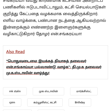
சங்கரய்யா வயது காரணமாக கட்சியின் அன்றாடப்
பணிகளில் ஈடுபடாவிட்டாலும், கட்சி செயல்பாடுகள்
குறித்து கேட்பதை வழக்கமாக வைத்திருக்கிறார்.
எளிய வாழ்க்கை, பண்பான நடத்தை ஆகியவற்றால்
இன்றைக்கும் எண்ணற்ற இளைஞர்களுக்கு
வழிகாட்டுகிறார் தோழர் என்.சங்கரய்யா!
Also Read
“பொதுவுடைமை இயக்கத் தியாகத் தலைவர்
என்.சங்கரய்யா பல்லாண்டு வாழ்க”: தி.மு.க தலைவர்
மு.க.ஸ்டாலின் வாழ்த்து!
mk stalin
முக ஸ்டாலின்
மார்க்சிஸ்ட்
cpim
கம்யூனிஸ்ட் கட்சி
Birthday