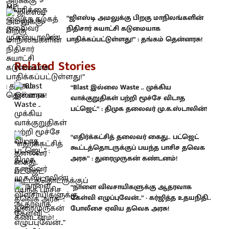
“ஜிஎஸ்டி அமலுக்கு பிறகு மாநிலங்களின்
நிதிசார் சுயாட்சி கடுமையாக
பாதிக்கப்பட்டுள்ளது!” : தங்கம் தென்னரசு!
Related Stories
“Blast இல்லை Waste .. முக்கிய
வாக்குறுதிகள் பற்றி மூச்சே விடாத
பட்ஜெட்” : திமுக தலைவர் மு.க.ஸ்டாலின்!
“எதிர்க்கட்சித் தலைவர் கைது.. பட்ஜெட்
கூட்டத்தொடருக்குப் பயந்த பாசிச தவெக
அரசு” : துரைமுருகன் கண்டனம்!
“நாளை விவசாயிகளுக்கு ஆதரவாக
கேள்வி எழுப்புவேன்..” - கர்ஜித்த உதயநிதி..
போலீசை ஏவிய தவெக அரசு!