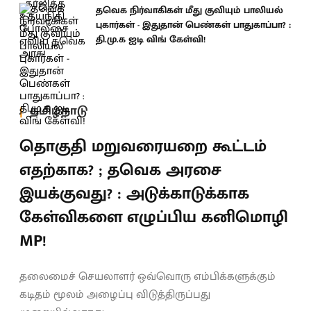
தவெக நிர்வாகிகள் மீது குவியும் பாலியல்
புகார்கள் - இதுதான் பெண்கள் பாதுகாப்பா? :
தி.மு.க ஐடி விங் கேள்வி!
தமிழ்நாடு
தொகுதி மறுவரையறை கூட்டம்
எதற்காக? ; தவெக அரசை
இயக்குவது? : அடுக்காடுக்காக
கேள்விகளை எழுப்பிய கனிமொழி
MP!
தலைமைச் செயலாளர் ஒவ்வொரு எம்பிக்களுக்கும்
கடிதம் மூலம் அழைப்பு விடுத்திருப்பது