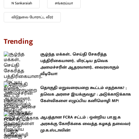
N Sankaraiah
சங்கரய்யா
விடுதலை போராட்ட வீரர்
Trending
சூழ்ந்த மக்கள்.. செய்தி சேகரித்த
பத்திரிகையாளர்.. மிரட்டிய தவெக
அமைச்சரின் ஆதரவாளர்.. வைரலாகும்
வீடியோ!
தொகுதி மறுவரையறை கூட்டம் எதற்காக? ;
தவெக அரசை இயக்குவது? : அடுக்காடுக்காக
கேள்விகளை எழுப்பிய கனிமொழி MP!
ஆபத்தான FCRA சட்டம் : ஒன்றிய பா.ஜ.க
அரசுக்கு கோரிக்கை வைத்த கழகத் தலைவர்
மு.க.ஸ்டாலின்!