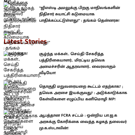
“ஜிஎஸ்டி அமலுக்கு பிறகு மாநிலங்களின்
நிதிசார் சுயாட்சி கடுமையாக
பாதிக்கப்பட்டுள்ளது!” : தங்கம் தென்னரசு!
Latest Stories
சூழ்ந்த மக்கள்.. செய்தி சேகரித்த
பத்திரிகையாளர்.. மிரட்டிய தவெக
அமைச்சரின் ஆதரவாளர்.. வைரலாகும்
வீடியோ!
தொகுதி மறுவரையறை கூட்டம் எதற்காக? ;
தவெக அரசை இயக்குவது? : அடுக்காடுக்காக
கேள்விகளை எழுப்பிய கனிமொழி MP!
ஆபத்தான FCRA சட்டம் : ஒன்றிய பா.ஜ.க
அரசுக்கு கோரிக்கை வைத்த கழகத் தலைவர்
மு.க.ஸ்டாலின்!