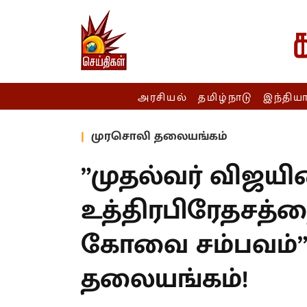
அரசியல்
தமிழ்நாடு
இந்திய
முரசொலி தலையங்கம்
”முதல்வர் விஜயின
உத்திரபிரேதசத்த
கோவை சம்பவம்”
தலையங்கம்!