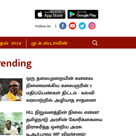
|
Follow Us
்தல் 2026
மு.க.ஸ்டாலின்
rending
ஒரு தலைமுறையின் கனவை
நினைவாக்கிய கலைஞரின் 5
மதிப்பெண்கள் திட்டம் - கல்வி
வரலாற்றில் அழியாத சாதனை!
HLL நிறுவனத்தின் நிலை என்ன?
தமிழ்நாடு அரசின் கோரிக்கையை
நிராகரித்த ஒன்றிய அரசு:
டி.ஆர்.பாலு MP விமர்சனம்!