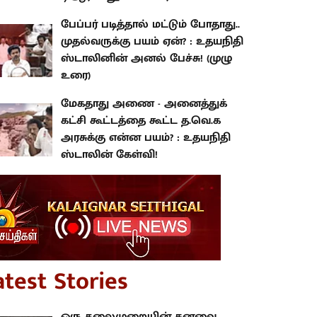
பேப்பர் படித்தால் மட்டும் போதாது..
முதல்வருக்கு பயம் ஏன்? : உதயநிதி
ஸ்டாலினின் அனல் பேச்சு! (முழு
உரை)
மேகதாது அணை - அனைத்துக்
கட்சி கூட்டத்தை கூட்ட த.வெ.க
அரசுக்கு என்ன பயம்? : உதயநிதி
ஸ்டாலின் கேள்வி!
atest Stories
ஒரு தலைமுறையின் கனவை