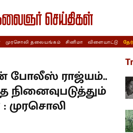
ா
முரசொலி தலையங்கம்
சினிமா
விளையாட்டு
தேர
T
் போலீஸ் ராஜ்யம்..
ை நினைவுபடுத்தும்
 : முரசொலி