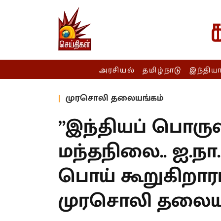
அரசியல்
தமிழ்நாடு
இந்திய
முரசொலி தலையங்கம்
”இந்தியப் பொருள
மந்தநிலை.. ஐ.நா.
பொய் கூறுகிறாரா 
முரசொலி தலையங