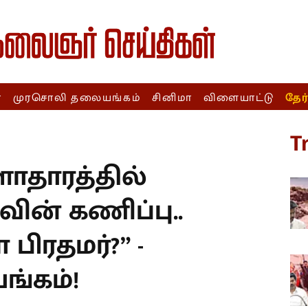
ா
முரசொலி தலையங்கம்
சினிமா
விளையாட்டு
தேர
T
ாதாரத்தில்
வின் கணிப்பு..
பிரதமர்?” -
்கம்!