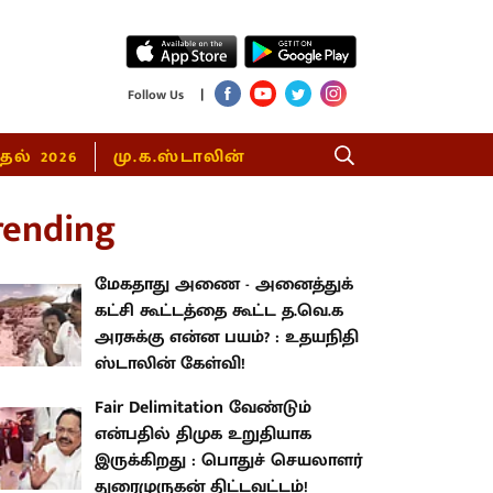
|
Follow Us
்தல் 2026
மு.க.ஸ்டாலின்
rending
மேகதாது அணை - அனைத்துக்
கட்சி கூட்டத்தை கூட்ட த.வெ.க
அரசுக்கு என்ன பயம்? : உதயநிதி
ஸ்டாலின் கேள்வி!
Fair Delimitation வேண்டும்
என்பதில் திமுக உறுதியாக
இருக்கிறது : பொதுச் செயலாளர்
துரைமுருகன் திட்டவட்டம்!