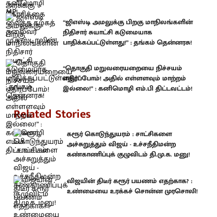
“ஜிஎஸ்டி அமலுக்கு பிறகு மாநிலங்களின்
நிதிசார் சுயாட்சி கடுமையாக
பாதிக்கப்பட்டுள்ளது!” : தங்கம் தென்னரசு!
“தொகுதி மறுவரையறையை நிச்சயம்
எதிர்ப்போம்! அதில் எள்ளளவும் மாற்றம்
இல்லை!” : கனிமொழி எம்.பி திட்டவட்டம்!
Related Stories
கரூர் கொடுந்துயரம் : சாட்சிகளை
அச்சுறுத்தும் விஜய் - உச்சநீதிமன்ற
கண்காணிப்புக் குழுவிடம் தி.மு.க. மனு!
விஜயின் திடீர் கரூர் பயணம் எதற்காக? :
உண்மையை உரக்கச் சொன்ன முரசொலி!