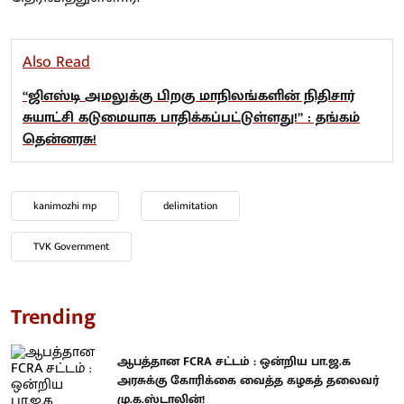
Also Read
“ஜிஎஸ்டி அமலுக்கு பிறகு மாநிலங்களின் நிதிசார்
சுயாட்சி கடுமையாக பாதிக்கப்பட்டுள்ளது!” : தங்கம்
தென்னரசு!
kanimozhi mp
delimitation
TVK Government
Trending
ஆபத்தான FCRA சட்டம் : ஒன்றிய பா.ஜ.க
அரசுக்கு கோரிக்கை வைத்த கழகத் தலைவர்
மு.க.ஸ்டாலின்!