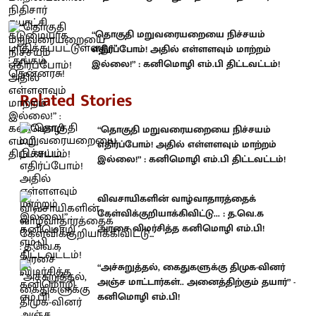
“தொகுதி மறுவரையறையை நிச்சயம்
எதிர்ப்போம்! அதில் எள்ளளவும் மாற்றம்
இல்லை!” : கனிமொழி எம்.பி திட்டவட்டம்!
Related Stories
“தொகுதி மறுவரையறையை நிச்சயம்
எதிர்ப்போம்! அதில் எள்ளளவும் மாற்றம்
இல்லை!” : கனிமொழி எம்.பி திட்டவட்டம்!
விவசாயிகளின் வாழ்வாதாரத்தைக்
கேள்விக்குறியாக்கிவிட்டு... : த.வெ.க
அரசை விமர்சித்த கனிமொழி எம்.பி!
“அச்சுறுத்தல், கைதுகளுக்கு திமுக-வினர்
அஞ்ச மாட்டார்கள்.. அனைத்திற்கும் தயார்” -
கனிமொழி எம்.பி!