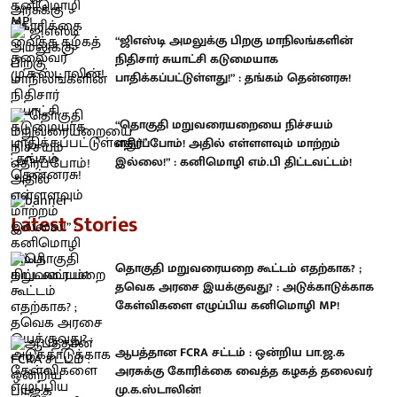
“ஜிஎஸ்டி அமலுக்கு பிறகு மாநிலங்களின்
நிதிசார் சுயாட்சி கடுமையாக
பாதிக்கப்பட்டுள்ளது!” : தங்கம் தென்னரசு!
“தொகுதி மறுவரையறையை நிச்சயம்
எதிர்ப்போம்! அதில் எள்ளளவும் மாற்றம்
இல்லை!” : கனிமொழி எம்.பி திட்டவட்டம்!
Latest Stories
தொகுதி மறுவரையறை கூட்டம் எதற்காக? ;
தவெக அரசை இயக்குவது? : அடுக்காடுக்காக
கேள்விகளை எழுப்பிய கனிமொழி MP!
ஆபத்தான FCRA சட்டம் : ஒன்றிய பா.ஜ.க
அரசுக்கு கோரிக்கை வைத்த கழகத் தலைவர்
மு.க.ஸ்டாலின்!