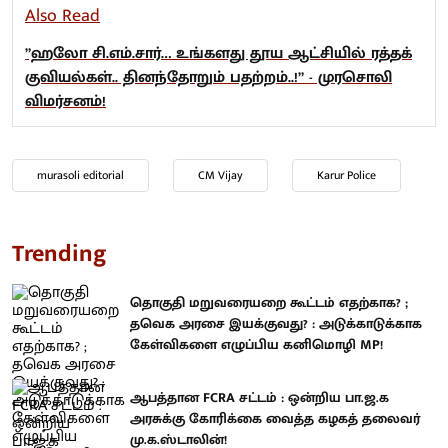
Also Read
”ஹலோ சி.எம்.சார்… உங்களது தூய ஆட்சியில் ரத்தக்
குவியல்கள்.. தினந்தோறும் பதற்றம்..!” - முரசொலி
விமர்சனம்!
murasoli editorial
CM Vijay
Karur Police
Trending
தொகுதி மறுவரையறை கூட்டம் எதற்காக? ;
தவெக அரசை இயக்குவது? : அடுக்காடுக்காக
கேள்விகளை எழுப்பிய கனிமொழி MP!
ஆபத்தான FCRA சட்டம் : ஒன்றிய பா.ஜ.க
அரசுக்கு கோரிக்கை வைத்த கழகத் தலைவர்
மு.க.ஸ்டாலின்!