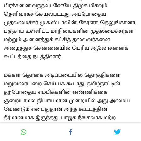
பிரச்சனை வந்தவுடனேயே திமுக மிகவும்
தெளிவாகச் செயல்பட்டது. அப்போதைய
முதலமைச்சர் மு.க.ஸ்டாலின், கேரளா, தெலுங்கானா,
பஞ்சாப் உள்ளிட்ட மாநிலங்களின் முதலமைச்சர்கள்
மற்றும் அனைத்துக் கட்சித் தலைவர்களை
அழைத்துச் சென்னையில் பெரிய ஆலோசனைக்
கூட்டத்தை நடத்தினார்.
மக்கள் தொகை அடிப்படையில் தொகுதிகளை
மறுவரையறை செய்யக் கூடாது, தமிழ்நாட்டின்
தற்போதைய எம்பிக்களின் எண்ணிக்கை
குறையாமல் நியாயமான முறையில் அது அமைய
வேண்டும் என்பதுதான் அந்த கூட்டத்தின்
தீர்மானமாக இருந்தது. பாஜக நீங்கலாக மற்ற
அனைத்துக் கட்சிகளும் ஆதரித்த இந்தத்
தீர்மானத்தைத் தமிழக சட்டமன்றத்திலும் திமுக அரசு