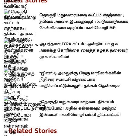
Latest Stories
தொகுதி மறுவரையறை கூட்டம் எதற்காக? ;
தவெக அரசை இயக்குவது? : அடுக்காடுக்காக
கேள்விகளை எழுப்பிய கனிமொழி MP!
ஆபத்தான FCRA சட்டம் : ஒன்றிய பா.ஜ.க
அரசுக்கு கோரிக்கை வைத்த கழகத் தலைவர்
மு.க.ஸ்டாலின்!
“ஜிஎஸ்டி அமலுக்கு பிறகு மாநிலங்களின்
நிதிசார் சுயாட்சி கடுமையாக
பாதிக்கப்பட்டுள்ளது!” : தங்கம் தென்னரசு!
“தொகுதி மறுவரையறையை நிச்சயம்
எதிர்ப்போம்! அதில் எள்ளளவும் மாற்றம்
இல்லை!” : கனிமொழி எம்.பி திட்டவட்டம்!
Related Stories