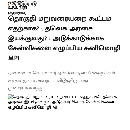
தமிழ்நாடு
தொகுதி மறுவரையறை கூட்டம்
எதற்காக? ; தவெக அரசை
இயக்குவது? : அடுக்காடுக்காக
கேள்விகளை எழுப்பிய கனிமொழி
MP!
தலைமைச் செயலாளர் ஒவ்வொரு எம்பிக்களுக்கும்
கடிதம் மூலம் அழைப்பு விடுத்திருப்பது
முறையில்லாதது.