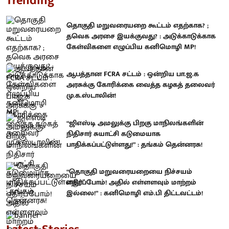
Trending
தொகுதி மறுவரையறை கூட்டம் எதற்காக? ;
தவெக அரசை இயக்குவது? : அடுக்காடுக்காக
கேள்விகளை எழுப்பிய கனிமொழி MP!
ஆபத்தான FCRA சட்டம் : ஒன்றிய பா.ஜ.க
அரசுக்கு கோரிக்கை வைத்த கழகத் தலைவர்
மு.க.ஸ்டாலின்!
“ஜிஎஸ்டி அமலுக்கு பிறகு மாநிலங்களின்
நிதிசார் சுயாட்சி கடுமையாக
பாதிக்கப்பட்டுள்ளது!” : தங்கம் தென்னரசு!
“தொகுதி மறுவரையறையை நிச்சயம்
எதிர்ப்போம்! அதில் எள்ளளவும் மாற்றம்
இல்லை!” : கனிமொழி எம்.பி திட்டவட்டம்!