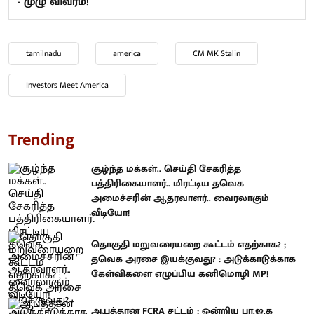
- முழு விவரம்!
tamilnadu
america
CM MK Stalin
Investors Meet America
Trending
சூழ்ந்த மக்கள்.. செய்தி சேகரித்த
பத்திரிகையாளர்.. மிரட்டிய தவெக
அமைச்சரின் ஆதரவாளர்.. வைரலாகும்
வீடியோ!
தொகுதி மறுவரையறை கூட்டம் எதற்காக? ;
தவெக அரசை இயக்குவது? : அடுக்காடுக்காக
கேள்விகளை எழுப்பிய கனிமொழி MP!
ஆபத்தான FCRA சட்டம் : ஒன்றிய பா.ஜ.க