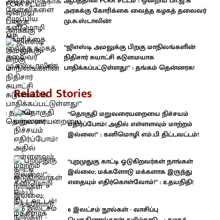
ஆபத்தான FCRA சட்டம் : ஒன்றிய பா.ஜ.க
அரசுக்கு கோரிக்கை வைத்த கழகத் தலைவர்
மு.க.ஸ்டாலின்!
“ஜிஎஸ்டி அமலுக்கு பிறகு மாநிலங்களின்
நிதிசார் சுயாட்சி கடுமையாக
பாதிக்கப்பட்டுள்ளது!” : தங்கம் தென்னரசு!
Related Stories
“தொகுதி மறுவரையறையை நிச்சயம்
எதிர்ப்போம்! அதில் எள்ளளவும் மாற்றம்
இல்லை!” : கனிமொழி எம்.பி திட்டவட்டம்!
“புறமுதுகு காட்டி ஓடுகிறவர்கள் நாங்கள்
இல்லை; மக்களோடு மக்களாக இருந்து
எதையும் எதிர்கொள்வோம்!” : உதயநிதி!
6 இலட்சம் நூல்கள் - வாசிப்பு
பெருகினால்தான் தமிழ்நாடு... : கழகத்