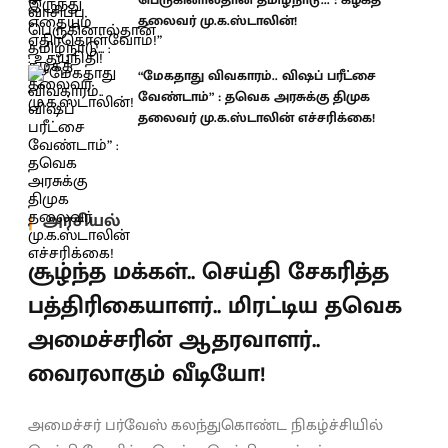
தலைவர் மு.க.ஸ்டாலின்!
“மேகதாது விவகாரம்.. விஷப் பரீட்சை
வேண்டாம்” : தவெக அரசுக்கு திமுக
தலைவர் மு.க.ஸ்டாலின் எச்சரிக்கை!
அரசியல்
சூழ்ந்த மக்கள்.. செய்தி சேகரித்த
பத்திரிகையாளர்.. மிரட்டிய தவெக
அமைச்சரின் ஆதரவாளர்..
வைரலாகும் வீடியோ!
அமைச்சர் பர்வேஸ் கலந்துகொண்ட நிகழ்ச்சியில்