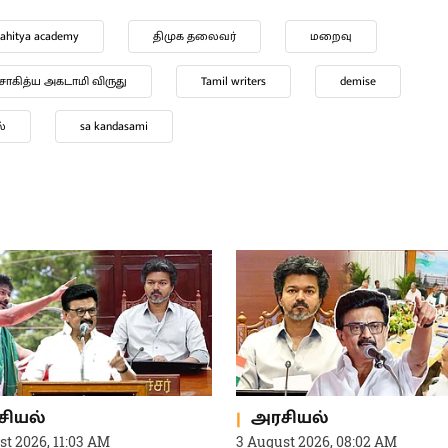
ா.கந்தசாமி
மு.க.ஸ்டாலின் இரங்கல்
சியல்
அரசியல்
st 2026, 11:03 AM
3 August 2026, 08:02 AM
ரி பிரச்சினையை திசை
“விவசாயிகளுக்காக தஞ்சை
்ப... உதயநிதியை கைது
திரண்ட கழகம்.. கோரிக்கை