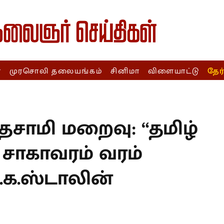
ா
முரசொலி தலையங்கம்
சினிமா
விளையாட்டு
தேர
T
ந்தசாமி மறைவு:
உலகில் சாகாவரம்
என மு.க.ஸ்டாலின்