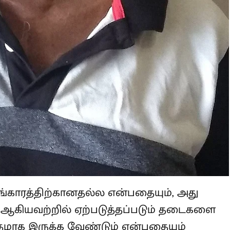
ங்காரத்திற்கானதல்ல என்பதையும், அது
 ஆகியவற்றில் ஏற்படுத்தப்படும்
டைப்பாயுதமாக இருக்க வேண்டும்
க அறிவித்து, அதன்படியே
.கந்தசாமி.