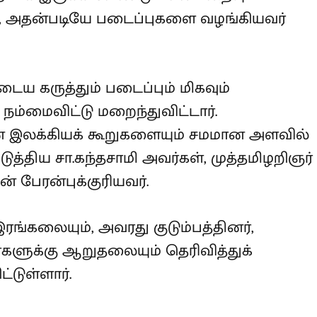
 கருத்தும் படைப்பும் மிகவும்
நம்மைவிட்டு மறைந்துவிட்டார்.
ீன இலக்கியக் கூறுகளையும் சமமான
ெளிப்படுத்திய சா.கந்தசாமி அவர்கள்,
ஞர் அவர்களின் பேரன்புக்குரியவர்.
ங்கலையும், அவரது குடும்பத்தினர்,
்களுக்கு ஆறுதலையும் தெரிவித்துக்
்டுள்ளார்.
sahitya academy
திமுக தலைவர்
K Chief
சாகித்ய அகடாமி விருது