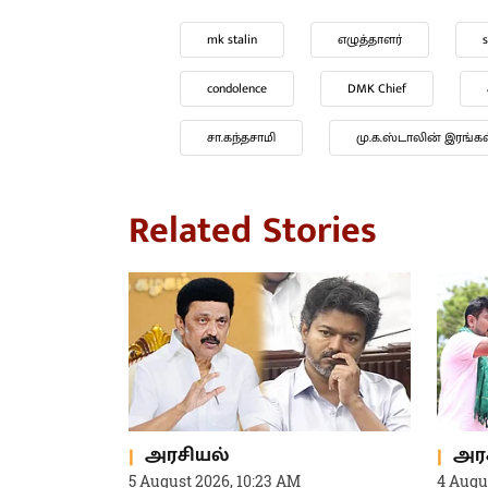
Tamil writers
demise
ச
sa kandasami
Related Stories
அரசியல்
அர
5 August 2026, 10:23 AM
4 Augu
“Blast இல்லை Waste .. முக்கிய
“காவி
வாக்குறுதிகள் பற்றி மூச்சே விடாத
திருப