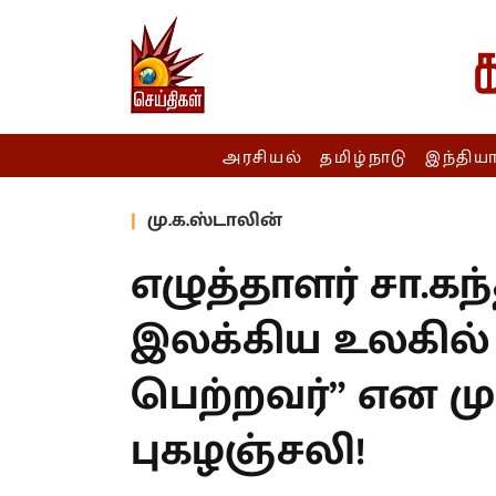
அரசியல்
தமிழ்நாடு
இந்திய
மு.க.ஸ்டாலின்
எழுத்தாளர் சா.க
“தமிழ் இலக்கிய 
வரம் பெற்றவர்” 
புகழஞ்சலி!