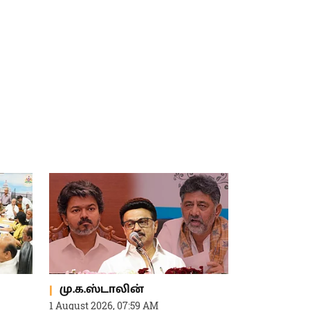
மு.க.ஸ்டாலின்
1 August 2026, 07:59 AM
யில்
“தமிழ்நாட்டின் உயிர்ப் பிரச்சினை
காவிரி.. முன்பே கணித்துதான்