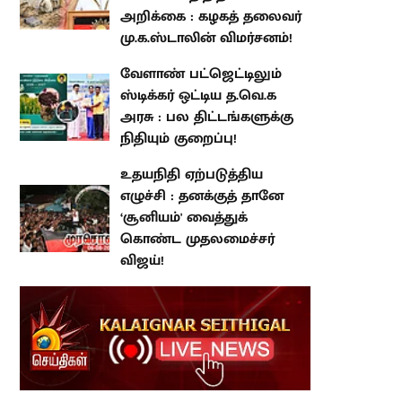
விமர்சனம்!
வேளாண் பட்ஜெட்டிலும் ஸ்டிக்கர்
ஒட்டிய த.வெ.க அரசு : பல
திட்டங்களுக்கு நிதியும் குறைப்பு!
உதயநிதி ஏற்படுத்திய எழுச்சி :
தனக்குத் தானே ‘சூனியம்'
வைத்துக் கொண்ட முதலமைச்சர்
விஜய்!
atest Stories