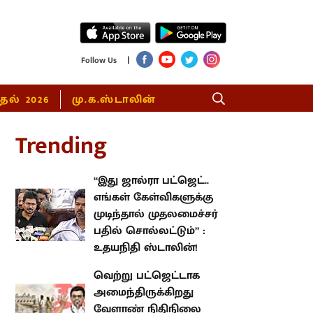
|
Follow Us
்தல் 2026
மு.க.ஸ்டாலின்
rending
“இது ஜால்ரா பட்ஜெட்.. எங்கள்
கேள்விகளுக்கு முடிந்தால்
முதலமைச்சர் பதில் சொல்லட்டும்”
: உதயநிதி ஸ்டாலின்!
வெற்று பட்ஜெட்டாக
அமைந்திருக்கிறது வேளாண்
நிதிநிலை அறிக்கை : கழகத்
தலைவர் மு.க.ஸ்டாலின்