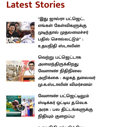
“இது ஜால்ரா பட்ஜெட்.. எங்கள்
கேள்விகளுக்கு முடிந்தால்
முதலமைச்சர் பதில் சொல்லட்டும்”
: உதயநிதி ஸ்டாலின்!
வெற்று பட்ஜெட்டாக
அமைந்திருக்கிறது வேளாண்
நிதிநிலை அறிக்கை : கழகத்
தலைவர் மு.க.ஸ்டாலின்
விமர்சனம்!
வேளாண் பட்ஜெட்டிலும் ஸ்டிக்கர்
ஒட்டிய த.வெ.க அரசு : பல
திட்டங்களுக்கு நிதியும் குறைப்பு!
உதயநிதி ஏற்படுத்திய எழுச்சி :
தனக்குத் தானே ‘சூனியம்'
வைத்துக் கொண்ட முதலமைச்சர்
விஜய்!