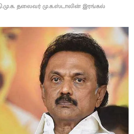
தி.மு.க. தலைவர் மு.க.ஸ்டாலின் இரங்கல்
L