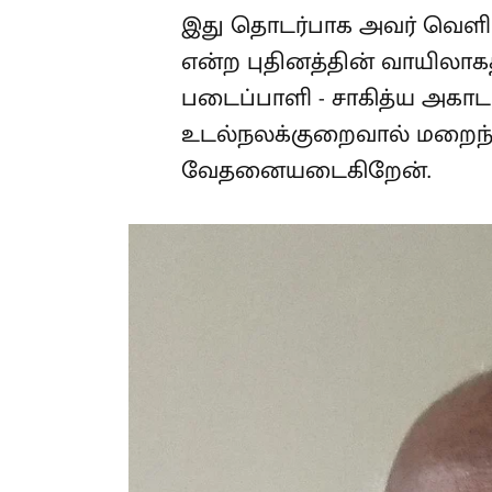
'சாயாவனம்' என்ற புதினத்தி
சாகாவரம் பெற்ற படைப்பாளி
சா.கந்தசாமி உடல்நலக்குறை
வேதனையடைகிறேன்.