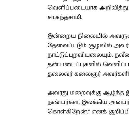
இன்றைய நிலையில் அவருடைய
தேவைப்படும் சூழலில் அவர் 
நாட்டுப்புறவியலையும், நவ
அளவில் தன் படைப்புகளில் வ
முத்தமிழறிஞர் தலைவர் கலை
அவரது மறைவுக்கு ஆழ்ந்த இர
நண்பர்கள், இலக்கிய அன்பர
கொள்கிறேன்.” எனக் குறிப்பிட
mk stalin
எழுத்தாளர்
மறைவு
condolence
DM