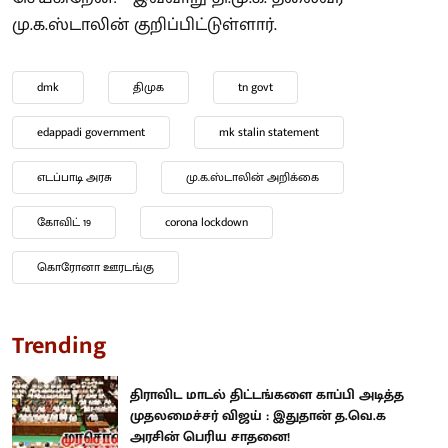
மு.க.ஸ்டாலின் குறிப்பிட்டுள்ளார்.
dmk
திமுக
tn govt
edappadi government
mk stalin statement
எடப்பாடி அரசு
மு.க.ஸ்டாலின் அறிக்கை
கோவிட் 19
corona lockdown
கொரோனா ஊரடங்கு
Trending
திராவிட மாடல் திட்டங்களை காப்பி அடித்த
முதலமைச்சர் விஜய் : இதுதான் த.வெ.க
அரசின் பெரிய சாதனை!