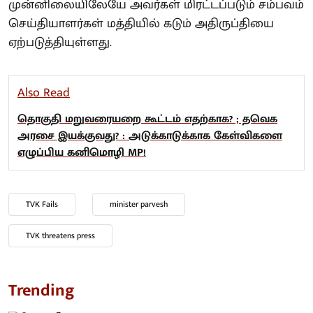
முன்னிலையிலேயே அவர்கள் மிரட்டப்படும் சம்பவம்
செய்தியாளர்கள் மத்தியில் கடும் அதிருப்தியை
ஏற்படுத்தியுள்ளது.
Also Read
தொகுதி மறுவரையறை கூட்டம் எதற்காக? ; தவெக
அரசை இயக்குவது? : அடுக்காடுக்காக கேள்விகளை
எழுப்பிய கனிமொழி MP!
TVK Fails
minister parvesh
TVK threatens press
Trending