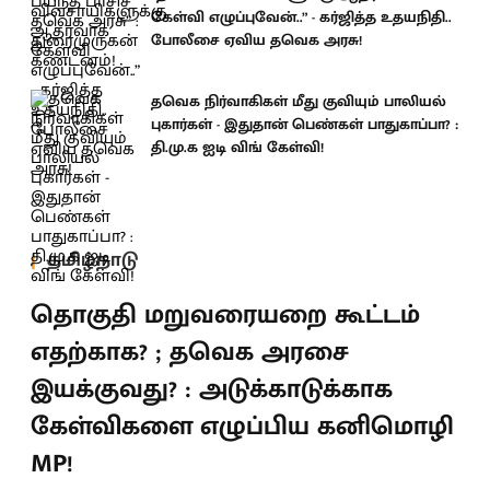
கேள்வி எழுப்புவேன்..” - கர்ஜித்த உதயநிதி..
போலீசை ஏவிய தவெக அரசு!
தவெக நிர்வாகிகள் மீது குவியும் பாலியல்
புகார்கள் - இதுதான் பெண்கள் பாதுகாப்பா? :
தி.மு.க ஐடி விங் கேள்வி!
தமிழ்நாடு
தொகுதி மறுவரையறை கூட்டம்
எதற்காக? ; தவெக அரசை
இயக்குவது? : அடுக்காடுக்காக
கேள்விகளை எழுப்பிய கனிமொழி
MP!