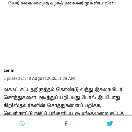
Lenin
Updated on
:
8 August 2026, 11:39 AM
வக்ஃப் சட்டத்திருத்தம் கொண்டு வந்து இசுலாமியர்
சொத்துகளை அடித்துப் பறிப்பது போல் இப்போது
கிறிஸ்தவர்களின் சொத்துகளைப் பறிக்க,
வெளிநாட்டு நிதிப் பங்களிப்பு ஒழுங்குமுறை சட்டத்
திருத்தச் சட்டம் ( FCRA ) என்ற சட்டத்தை ஒன்றிய
பா.ஜ.க அரசு கொண்டு வந்தது. இந்த சட்டத்தை ரத்து