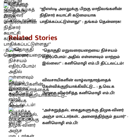
“ஜிஎஸ்டி அமலுக்கு பிறகு மாநிலங்களின்
நிதிசார் சுயாட்சி கடுமையாக
பாதிக்கப்பட்டுள்ளது!” : தங்கம் தென்னரசு!
Related Stories
“தொகுதி மறுவரையறையை நிச்சயம்
எதிர்ப்போம்! அதில் எள்ளளவும் மாற்றம்
இல்லை!” : கனிமொழி எம்.பி திட்டவட்டம்!
விவசாயிகளின் வாழ்வாதாரத்தைக்
கேள்விக்குறியாக்கிவிட்டு... : த.வெ.க
அரசை விமர்சித்த கனிமொழி எம்.பி!
“அச்சுறுத்தல், கைதுகளுக்கு திமுக-வினர்
அஞ்ச மாட்டார்கள்.. அனைத்திற்கும் தயார்” -
கனிமொழி எம்.பி!