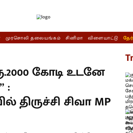
ா
முரசொலி தலையங்கம்
சினிமா
விளையாட்டு
தேர
T
 ரூ.2000 கோடி உடனே
 :
 திருச்சி சிவா MP