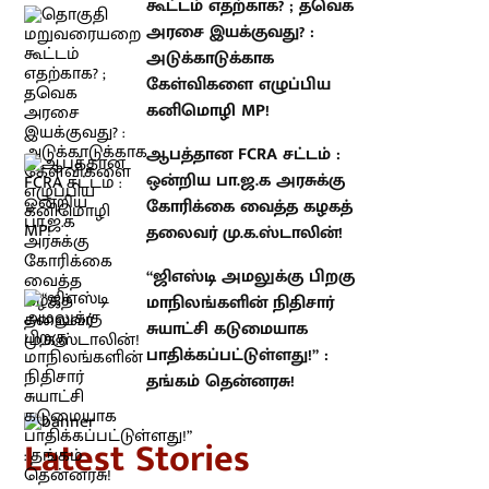
எதற்காக? ; தவெக அரசை
இயக்குவது? : அடுக்காடுக்காக
கேள்விகளை எழுப்பிய கனிமொழி
MP!
ஆபத்தான FCRA சட்டம் : ஒன்றிய
பா.ஜ.க அரசுக்கு கோரிக்கை
வைத்த கழகத் தலைவர்
மு.க.ஸ்டாலின்!
“ஜிஎஸ்டி அமலுக்கு பிறகு
மாநிலங்களின் நிதிசார் சுயாட்சி
கடுமையாக பாதிக்கப்பட்டுள்ளது!” :
தங்கம் தென்னரசு!
atest Stories
தொகுதி மறுவரையறை கூட்டம்
எதற்காக? ; தவெக அரசை