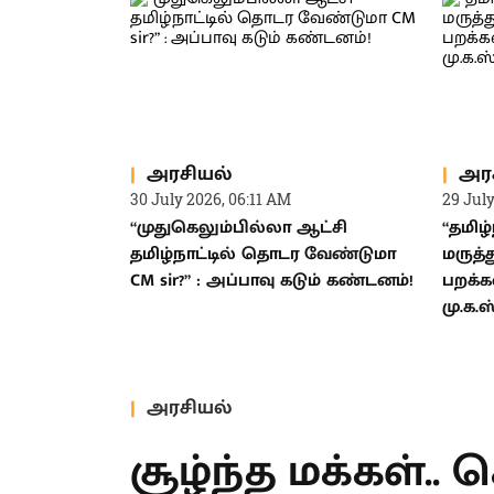
அரசியல்
அர
30 July 2026, 06:11 AM
29 Jul
“முதுகெலும்பில்லா ஆட்சி
“தமிழ்
தமிழ்நாட்டில் தொடர வேண்டுமா
மருத்
CM sir?” : அப்பாவு கடும் கண்டனம்!
பறக்க
மு.க.
அரசியல்
சூழ்ந்த மக்கள்.. 