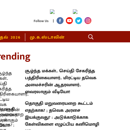
|
Follow Us
்தல் 2026
மு.க.ஸ்டாலின்
rending
சூழ்ந்த மக்கள்.. செய்தி சேகரித்த
பத்திரிகையாளர்.. மிரட்டிய தவெக
அமைச்சரின் ஆதரவாளர்..
வைரலாகும் வீடியோ!
தொகுதி மறுவரையறை கூட்டம்
எதற்காக? ; தவெக அரசை
இயக்குவது? : அடுக்காடுக்காக
கேள்விகளை எழுப்பிய கனிமொழி