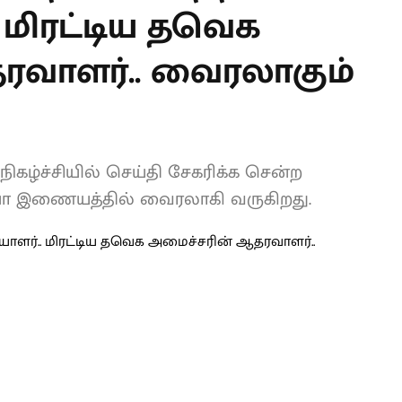
. மிரட்டிய தவெக
வாளர்..
யோ!
கழ்ச்சியில் செய்தி சேகரிக்க சென்ற
டியோ இணையத்தில் வைரலாகி வருகிறது.
L