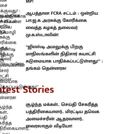
MP!
ஆபத்தான FCRA சட்டம் : ஒன்றிய
பா.ஜ.க அரசுக்கு கோரிக்கை
வைத்த கழகத் தலைவர்
மு.க.ஸ்டாலின்!
“ஜிஎஸ்டி அமலுக்கு பிறகு
மாநிலங்களின் நிதிசார் சுயாட்சி
கடுமையாக பாதிக்கப்பட்டுள்ளது!” :
தங்கம் தென்னரசு!
atest Stories
சூழ்ந்த மக்கள்.. செய்தி சேகரித்த
பத்திரிகையாளர்.. மிரட்டிய தவெக
அமைச்சரின் ஆதரவாளர்..
வைரலாகும் வீடியோ!