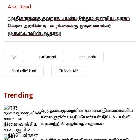
Also Read
”அதிகாரத்தை தவறாக பயன்படுத்தும் ஒன்றிய அரசு”:
கேரள அரசின் நடவடிக்கைக்கு முதலமைச்சர்
மு.க.ஸ்டாலின் ஆதரவு!
bjp
parliament
tamil nadu
flood relief fund
TR Baalu MP
Trending
ஒரு தலைமுறையின் கனவை நினைவாக்கிய
கலைஞரின் 5 மதிப்பெண்கள் திட்டம் - கல்வி
வரலாற்றில் அழியாத சாதனை!