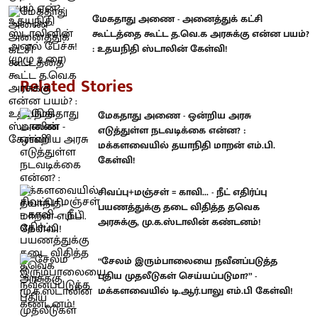
மேகதாது அணை - அனைத்துக் கட்சி
கூட்டத்தை கூட்ட த.வெ.க அரசுக்கு என்ன பயம்?
: உதயநிதி ஸ்டாலின் கேள்வி!
Related Stories
மேகதாது அணை - ஒன்றிய அரசு
எடுத்துள்ள நடவடிக்கை என்ன? :
மக்களவையில் தயாநிதி மாறன் எம்.பி.
கேள்வி!
சிவப்பு+மஞ்சள் = காவி... - நீட் எதிர்ப்பு
பயணத்துக்கு தடை விதித்த தவெக
அரசுக்கு, மு.க.ஸ்டாலின் கண்டனம்!
“சேலம் இரும்பாலையை நவீனப்படுத்த
புதிய முதலீடுகள் செய்யப்படுமா?” -
மக்களவையில் டி.ஆர்.பாலு எம்.பி கேள்வி!