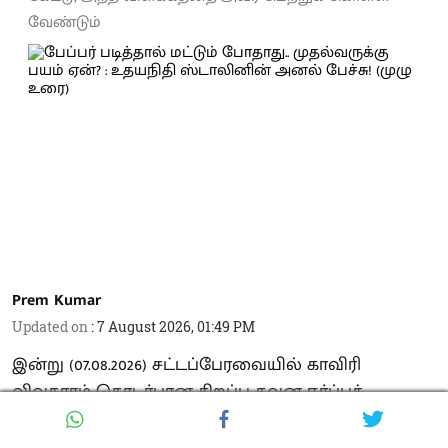
வேண்டும்
Prem Kumar
Updated on
:
7 August 2026, 01:49 PM
இன்று (07.08.2026) சட்டப்பேரவையில் காவிரி
விவகாரம் தொடர்பான சிறப்பு கவன ஈர்ப்புத்
தீர்மானத்தில், கழக இளைஞர் அணிச் செயலாளர் -
மாண்புமிகு எதிர்க்கட்சித் தலைவர் உதயநிதி