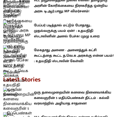
HLL நிறுவனத்தின் நிலை என்ன? தமிழ்நாடு
அரசின் கோரிக்கையை நிராகரித்த ஒன்றிய
அரசு: டி.ஆர்.பாலு MP விமர்சனம்!
பேப்பர் படித்தால் மட்டும் போதாது..
முதல்வருக்கு பயம் ஏன்? : உதயநிதி
ஸ்டாலினின் அனல் பேச்சு! (முழு உரை)
மேகதாது அணை - அனைத்துக் கட்சி
கூட்டத்தை கூட்ட த.வெ.க அரசுக்கு என்ன பயம்?
: உதயநிதி ஸ்டாலின் கேள்வி!
Latest Stories
ஒரு தலைமுறையின் கனவை நினைவாக்கிய
கலைஞரின் 5 மதிப்பெண்கள் திட்டம் - கல்வி
வரலாற்றில் அழியாத சாதனை!