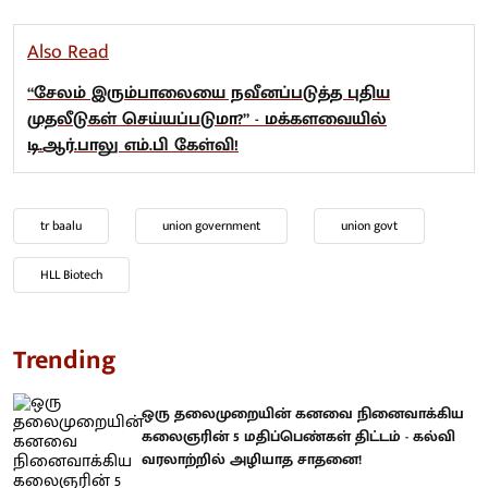
Also Read
“சேலம் இரும்பாலையை நவீனப்படுத்த புதிய
முதலீடுகள் செய்யப்படுமா?” - மக்களவையில்
டி.ஆர்.பாலு எம்.பி கேள்வி!
tr baalu
union government
union govt
HLL Biotech
Trending
ஒரு தலைமுறையின் கனவை நினைவாக்கிய
கலைஞரின் 5 மதிப்பெண்கள் திட்டம் - கல்வி
வரலாற்றில் அழியாத சாதனை!