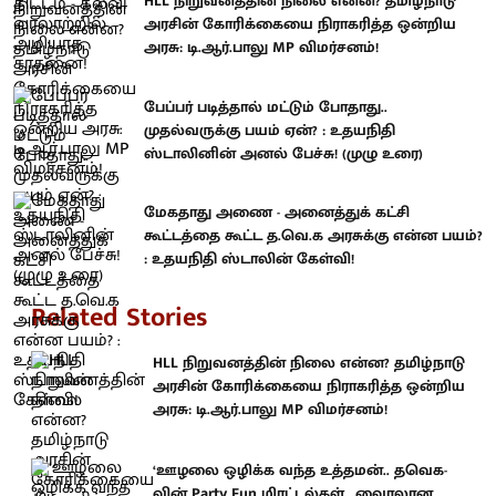
HLL நிறுவனத்தின் நிலை என்ன? தமிழ்நாடு
அரசின் கோரிக்கையை நிராகரித்த ஒன்றிய
அரசு: டி.ஆர்.பாலு MP விமர்சனம்!
பேப்பர் படித்தால் மட்டும் போதாது..
முதல்வருக்கு பயம் ஏன்? : உதயநிதி
ஸ்டாலினின் அனல் பேச்சு! (முழு உரை)
மேகதாது அணை - அனைத்துக் கட்சி
கூட்டத்தை கூட்ட த.வெ.க அரசுக்கு என்ன பயம்?
: உதயநிதி ஸ்டாலின் கேள்வி!
Related Stories
HLL நிறுவனத்தின் நிலை என்ன? தமிழ்நாடு
அரசின் கோரிக்கையை நிராகரித்த ஒன்றிய
அரசு: டி.ஆர்.பாலு MP விமர்சனம்!
‘ஊழலை ஒழிக்க வந்த உத்தமன்.. தவெக-
வின் Party Fun மிரட்டல்கள்.. வைரலான