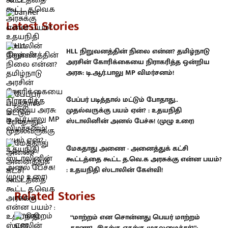
Latest Stories
HLL நிறுவனத்தின் நிலை என்ன? தமிழ்நாடு
அரசின் கோரிக்கையை நிராகரித்த ஒன்றிய
அரசு: டி.ஆர்.பாலு MP விமர்சனம்!
பேப்பர் படித்தால் மட்டும் போதாது..
முதல்வருக்கு பயம் ஏன்? : உதயநிதி
ஸ்டாலினின் அனல் பேச்சு! (முழு உரை)
மேகதாது அணை - அனைத்துக் கட்சி
கூட்டத்தை கூட்ட த.வெ.க அரசுக்கு என்ன பயம்?
: உதயநிதி ஸ்டாலின் கேள்வி!
Related Stories
“மாற்றம் என சொன்னது பெயர் மாற்றம்
தானா?.. இதற்கு எதற்கு முதலமைச்சர்?”: