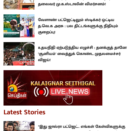
தலைவர் மு.க.ஸ்டாலின் விமர்சனம்!
வேளாண் பட்ஜெட்டிலும் ஸ்டிக்கர் ஒட்டிய
த.வெ.க அரசு : பல திட்டங்களுக்கு நிதியும்
குறைப்பு!
உதயநிதி ஏற்படுத்திய எழுச்சி : தனக்குத் தானே
‘சூனியம்' வைத்துக் கொண்ட முதலமைச்சர்
விஜய்!
Latest Stories
“இது ஜால்ரா பட்ஜெட்.. எங்கள் கேள்விகளுக்கு