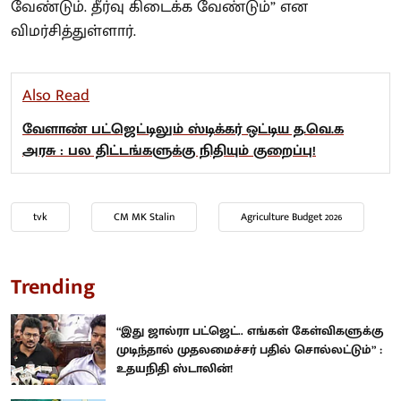
வேண்டும். தீர்வு கிடைக்க வேண்டும்” என
விமர்சித்துள்ளார்.
Also Read
வேளாண் பட்ஜெட்டிலும் ஸ்டிக்கர் ஒட்டிய த.வெ.க
அரசு : பல திட்டங்களுக்கு நிதியும் குறைப்பு!
tvk
CM MK Stalin
Agriculture Budget 2026
Trending
“இது ஜால்ரா பட்ஜெட்.. எங்கள் கேள்விகளுக்கு
முடிந்தால் முதலமைச்சர் பதில் சொல்லட்டும்” :
உதயநிதி ஸ்டாலின்!