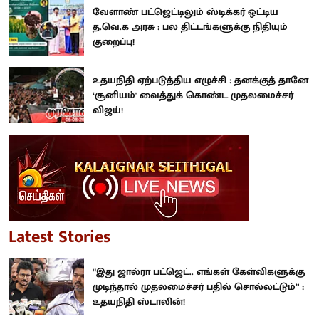
வேளாண் பட்ஜெட்டிலும் ஸ்டிக்கர் ஒட்டிய
த.வெ.க அரசு : பல திட்டங்களுக்கு நிதியும்
குறைப்பு!
உதயநிதி ஏற்படுத்திய எழுச்சி : தனக்குத் தானே
‘சூனியம்' வைத்துக் கொண்ட முதலமைச்சர்
விஜய்!
Latest Stories
“இது ஜால்ரா பட்ஜெட்.. எங்கள் கேள்விகளுக்கு
முடிந்தால் முதலமைச்சர் பதில் சொல்லட்டும்” :
உதயநிதி ஸ்டாலின்!