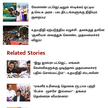
வேளாண் பட்ஜெட்டிலும் ஸ்டிக்கர் ஒட்டிய
த.வெ.க அரசு : பல திட்டங்களுக்கு நிதியும்
குறைப்பு!
உதயநிதி ஏற்படுத்திய எழுச்சி : தனக்குத் தானே
‘சூனியம்' வைத்துக் கொண்ட முதலமைச்சர்
விஜய்!
Related Stories
“இது ஜால்ரா பட்ஜெட்.. எங்கள்
கேள்விகளுக்கு முடிந்தால் முதலமைச்சர்
பதில் சொல்லட்டும்” : உதயநிதி ஸ்டாலின்!
“மகளிர் உரிமைத் தொகை ரூ.2,500 பற்றி
‘பேச்சு - மூச்சே’ இல்லை!” : தங்கம்
தென்னரசு விமர்சனம்!