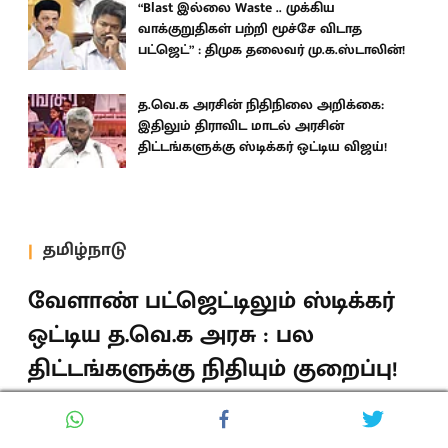
“Blast இல்லை Waste .. முக்கிய
வாக்குறுதிகள் பற்றி மூச்சே விடாத
பட்ஜெட்” : திமுக தலைவர் மு.க.ஸ்டாலின்!
த.வெ.க அரசின் நிதிநிலை அறிக்கை:
இதிலும் திராவிட மாடல் அரசின்
திட்டங்களுக்கு ஸ்டிக்கர் ஒட்டிய விஜய்!
தமிழ்நாடு
வேளாண் பட்ஜெட்டிலும் ஸ்டிக்கர்
ஒட்டிய த.வெ.க அரசு : பல
திட்டங்களுக்கு நிதியும் குறைப்பு!
த.வெ.க அரசு தாக்கல் செய்துள்ள வேளாண் பட்ஜெட்
விவசாயிகளை ஏமாற்றும் வகையில் அமைந்துள்ளது.