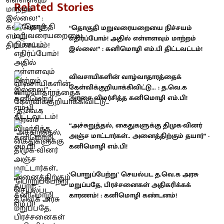
Related Stories
“தொகுதி மறுவரையறையை நிச்சயம்
எதிர்ப்போம்! அதில் எள்ளளவும் மாற்றம்
இல்லை!” : கனிமொழி எம்.பி திட்டவட்டம்!
விவசாயிகளின் வாழ்வாதாரத்தைக்
கேள்விக்குறியாக்கிவிட்டு... : த.வெ.க
அரசை விமர்சித்த கனிமொழி எம்.பி!
“அச்சுறுத்தல், கைதுகளுக்கு திமுக-வினர்
அஞ்ச மாட்டார்கள்.. அனைத்திற்கும் தயார்” -
கனிமொழி எம்.பி!
‘பொறுப்பேற்று’ செயல்பட த.வெ.க அரசு
மறுப்பதே, பிரச்சனைகள் அதிகரிக்கக்
காரணம்! : கனிமொழி கண்டனம்!