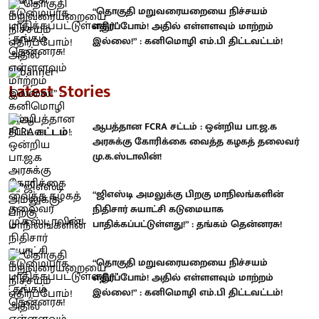
“தொகுதி மறுவரையறையை நிச்சயம்
எதிர்ப்போம்! அதில் எள்ளளவும் மாற்றம்
இல்லை!” : கனிமொழி எம்.பி திட்டவட்டம்!
Latest Stories
ஆபத்தான FCRA சட்டம் : ஒன்றிய பா.ஜ.க
அரசுக்கு கோரிக்கை வைத்த கழகத் தலைவர்
மு.க.ஸ்டாலின்!
“ஜிஎஸ்டி அமலுக்கு பிறகு மாநிலங்களின்
நிதிசார் சுயாட்சி கடுமையாக
பாதிக்கப்பட்டுள்ளது!” : தங்கம் தென்னரசு!
“தொகுதி மறுவரையறையை நிச்சயம்
எதிர்ப்போம்! அதில் எள்ளளவும் மாற்றம்
இல்லை!” : கனிமொழி எம்.பி திட்டவட்டம்!