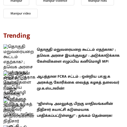
manipur
manipur violence
Manipur riots
Manipur video
Trending
தொகுதி மறுவரையறை கூட்டம் எதற்காக? ;
தவெக அரசை இயக்குவது? : அடுக்காடுக்காக
கேள்விகளை எழுப்பிய கனிமொழி MP!
ஆபத்தான FCRA சட்டம் : ஒன்றிய பா.ஜ.க
அரசுக்கு கோரிக்கை வைத்த கழகத் தலைவர்
மு.க.ஸ்டாலின்!
“ஜிஎஸ்டி அமலுக்கு பிறகு மாநிலங்களின்
நிதிசார் சுயாட்சி கடுமையாக
பாதிக்கப்பட்டுள்ளது!” : தங்கம் தென்னரசு!