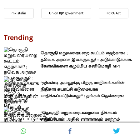
mk stalin
Union BJP government
FCRA Act
Trending
தொகுதி மறுவரையறை கூட்டம் எதற்காக? ;
தவெக அரசை இயக்குவது? : அடுக்காடுக்காக
கேள்விகளை எழுப்பிய கனிமொழி MP!
“ஜிஎஸ்டி அமலுக்கு பிறகு மாநிலங்களின்
நிதிசார் சுயாட்சி கடுமையாக
பாதிக்கப்பட்டுள்ளது!” : தங்கம் தென்னரசு!
“தொகுதி மறுவரையறையை நிச்சயம்
எதிர்ப்போம்! அதில் எள்ளளவும் மாற்றம்
இல்லை!” : கனிமொழி எம்.பி திட்டவட்டம்!