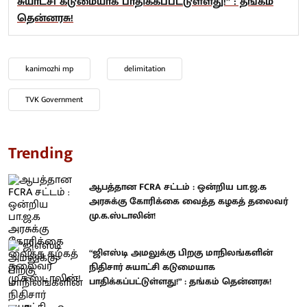
சுயாட்சி கடுமையாக பாதிக்கப்பட்டுள்ளது!” : தங்கம்
தென்னரசு!
kanimozhi mp
delimitation
TVK Government
Trending
ஆபத்தான FCRA சட்டம் : ஒன்றிய பா.ஜ.க
அரசுக்கு கோரிக்கை வைத்த கழகத் தலைவர்
மு.க.ஸ்டாலின்!
“ஜிஎஸ்டி அமலுக்கு பிறகு மாநிலங்களின்
நிதிசார் சுயாட்சி கடுமையாக
பாதிக்கப்பட்டுள்ளது!” : தங்கம் தென்னரசு!