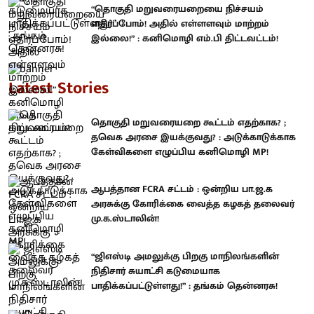
“தொகுதி மறுவரையறையை நிச்சயம்
எதிர்ப்போம்! அதில் எள்ளளவும் மாற்றம்
இல்லை!” : கனிமொழி எம்.பி திட்டவட்டம்!
Latest Stories
தொகுதி மறுவரையறை கூட்டம் எதற்காக? ;
தவெக அரசை இயக்குவது? : அடுக்காடுக்காக
கேள்விகளை எழுப்பிய கனிமொழி MP!
ஆபத்தான FCRA சட்டம் : ஒன்றிய பா.ஜ.க
அரசுக்கு கோரிக்கை வைத்த கழகத் தலைவர்
மு.க.ஸ்டாலின்!
“ஜிஎஸ்டி அமலுக்கு பிறகு மாநிலங்களின்
நிதிசார் சுயாட்சி கடுமையாக
பாதிக்கப்பட்டுள்ளது!” : தங்கம் தென்னரசு!