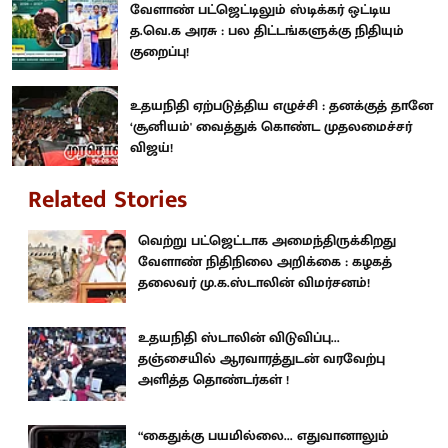
வேளாண் பட்ஜெட்டிலும் ஸ்டிக்கர் ஒட்டிய
த.வெ.க அரசு : பல திட்டங்களுக்கு நிதியும்
குறைப்பு!
உதயநிதி ஏற்படுத்திய எழுச்சி : தனக்குத் தானே
‘சூனியம்' வைத்துக் கொண்ட முதலமைச்சர்
விஜய்!
Related Stories
வெற்று பட்ஜெட்டாக அமைந்திருக்கிறது
வேளாண் நிதிநிலை அறிக்கை : கழகத்
தலைவர் மு.க.ஸ்டாலின் விமர்சனம்!
உதயநிதி ஸ்டாலின் விடுவிப்பு...
தஞ்சையில் ஆரவாரத்துடன் வரவேற்பு
அளித்த தொண்டர்கள் !
“கைதுக்கு பயமில்லை... எதுவானாலும்