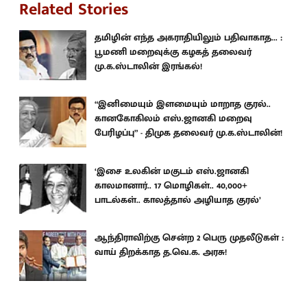
Related Stories
தமிழின் எந்த அகராதியிலும் பதிவாகாத... :
பூமணி மறைவுக்கு கழகத் தலைவர்
மு.க.ஸ்டாலின் இரங்கல்!
“இனிமையும் இளமையும் மாறாத குரல்..
கானகோகிலம் எஸ்.ஜானகி மறைவு
பேரிழப்பு” - திமுக தலைவர் மு.க.ஸ்டாலின்!
‘இசை உலகின் மகுடம் எஸ்.ஜானகி
காலமானார்.. 17 மொழிகள்.. 40,000+
பாடல்கள்.. காலத்தால் அழியாத குரல்’
ஆந்திராவிற்கு சென்ற 2 பெரு முதலீடுகள் :
வாய் திறக்காத த.வெ.க. அரசு!