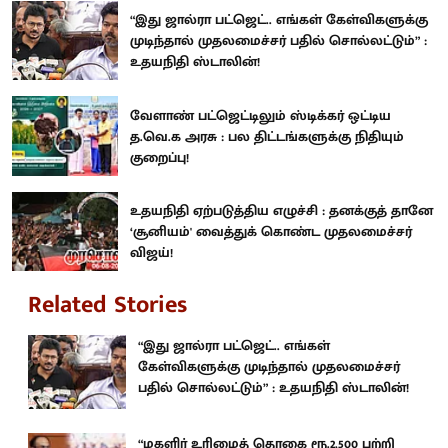
“இது ஜால்ரா பட்ஜெட்.. எங்கள் கேள்விகளுக்கு
முடிந்தால் முதலமைச்சர் பதில் சொல்லட்டும்” :
உதயநிதி ஸ்டாலின்!
வேளாண் பட்ஜெட்டிலும் ஸ்டிக்கர் ஒட்டிய
த.வெ.க அரசு : பல திட்டங்களுக்கு நிதியும்
குறைப்பு!
உதயநிதி ஏற்படுத்திய எழுச்சி : தனக்குத் தானே
‘சூனியம்' வைத்துக் கொண்ட முதலமைச்சர்
விஜய்!
Related Stories
“இது ஜால்ரா பட்ஜெட்.. எங்கள்
கேள்விகளுக்கு முடிந்தால் முதலமைச்சர்
பதில் சொல்லட்டும்” : உதயநிதி ஸ்டாலின்!
“மகளிர் உரிமைத் தொகை ரூ.2,500 பற்றி