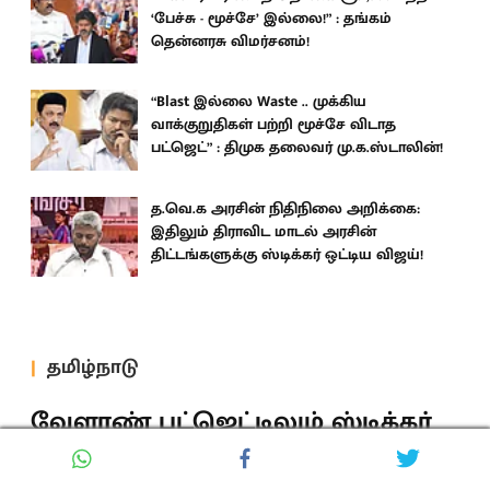
‘பேச்சு - மூச்சே’ இல்லை!” : தங்கம்
தென்னரசு விமர்சனம்!
“Blast இல்லை Waste .. முக்கிய
வாக்குறுதிகள் பற்றி மூச்சே விடாத
பட்ஜெட்” : திமுக தலைவர் மு.க.ஸ்டாலின்!
த.வெ.க அரசின் நிதிநிலை அறிக்கை:
இதிலும் திராவிட மாடல் அரசின்
திட்டங்களுக்கு ஸ்டிக்கர் ஒட்டிய விஜய்!
தமிழ்நாடு
வேளாண் பட்ஜெட்டிலும் ஸ்டிக்கர்
ஒட்டிய த.வெ.க அரசு : பல