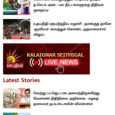
த.வெ.க அரசு : பல திட்டங்களுக்கு நிதியும்
குறைப்பு!
உதயநிதி ஏற்படுத்திய எழுச்சி : தனக்குத் தானே
‘சூனியம்' வைத்துக் கொண்ட முதலமைச்சர்
விஜய்!
Latest Stories
வெற்று பட்ஜெட்டாக அமைந்திருக்கிறது
வேளாண் நிதிநிலை அறிக்கை : கழகத்
தலைவர் மு.க.ஸ்டாலின் விமர்சனம்!