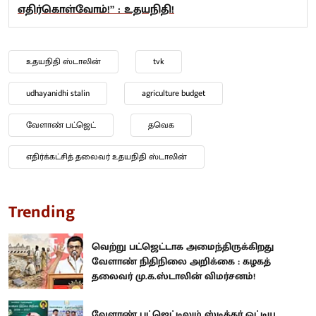
எதிர்கொள்வோம்!” : உதயநிதி!
உதயநிதி ஸ்டாலின்
tvk
udhayanidhi stalin
agriculture budget
வேளாண் பட்ஜெட்
தவெக
எதிர்க்கட்சித் தலைவர் உதயநிதி ஸ்டாலின்
Trending
வெற்று பட்ஜெட்டாக அமைந்திருக்கிறது
வேளாண் நிதிநிலை அறிக்கை : கழகத்
தலைவர் மு.க.ஸ்டாலின் விமர்சனம்!
வேளாண் பட்ஜெட்டிலும் ஸ்டிக்கர் ஒட்டிய