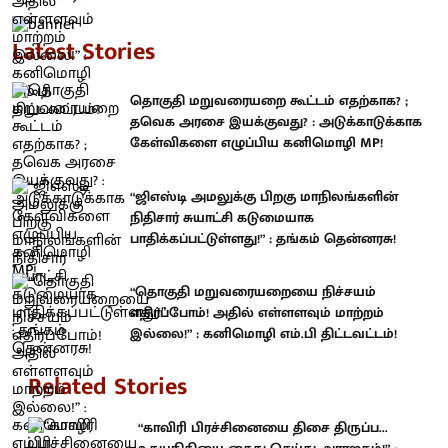
Latest Stories
தொகுதி மறுவரையறை கூட்டம் எதற்காக? ;
தவெக அரசை இயக்குவது? : அடுக்காடுக்காக
கேள்விகளை எழுப்பிய கனிமொழி MP!
“ஜிஎஸ்டி அமலுக்கு பிறகு மாநிலங்களின்
நிதிசார் சுயாட்சி கடுமையாக
பாதிக்கப்பட்டுள்ளது!” : தங்கம் தென்னரசு!
“தொகுதி மறுவரையறையை நிச்சயம்
எதிர்ப்போம்! அதில் எள்ளளவும் மாற்றம்
இல்லை!” : கனிமொழி எம்.பி திட்டவட்டம்!
Related Stories
“காவிரி பிரச்சினையை திசை திருப்ப...