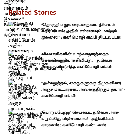
Related Stories
“தொகுதி மறுவரையறையை நிச்சயம்
எதிர்ப்போம்! அதில் எள்ளளவும் மாற்றம்
இல்லை!” : கனிமொழி எம்.பி திட்டவட்டம்!
விவசாயிகளின் வாழ்வாதாரத்தைக்
கேள்விக்குறியாக்கிவிட்டு... : த.வெ.க
அரசை விமர்சித்த கனிமொழி எம்.பி!
“அச்சுறுத்தல், கைதுகளுக்கு திமுக-வினர்
அஞ்ச மாட்டார்கள்.. அனைத்திற்கும் தயார்” -
கனிமொழி எம்.பி!
‘பொறுப்பேற்று’ செயல்பட த.வெ.க அரசு
மறுப்பதே, பிரச்சனைகள் அதிகரிக்கக்
காரணம்! : கனிமொழி கண்டனம்!