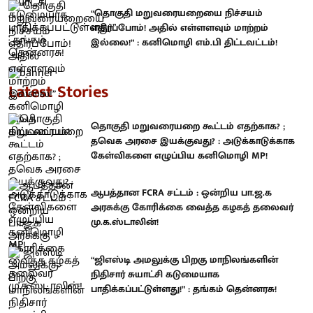
“தொகுதி மறுவரையறையை நிச்சயம்
எதிர்ப்போம்! அதில் எள்ளளவும் மாற்றம்
இல்லை!” : கனிமொழி எம்.பி திட்டவட்டம்!
Latest Stories
தொகுதி மறுவரையறை கூட்டம் எதற்காக? ;
தவெக அரசை இயக்குவது? : அடுக்காடுக்காக
கேள்விகளை எழுப்பிய கனிமொழி MP!
ஆபத்தான FCRA சட்டம் : ஒன்றிய பா.ஜ.க
அரசுக்கு கோரிக்கை வைத்த கழகத் தலைவர்
மு.க.ஸ்டாலின்!
“ஜிஎஸ்டி அமலுக்கு பிறகு மாநிலங்களின்
நிதிசார் சுயாட்சி கடுமையாக
பாதிக்கப்பட்டுள்ளது!” : தங்கம் தென்னரசு!