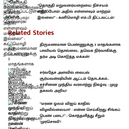
“தொகுதி மறுவரையறையை நிச்சயம்
எதிர்ப்போம்! அதில் எள்ளளவும் மாற்றம்
இல்லை!” : கனிமொழி எம்.பி திட்டவட்டம்!
Related Stories
திருமணமான பெண்ணுக்கு 3 மாதங்களாக
பாலியல் தொல்லை.. தவெக நிர்வாகிக்கு
தர்ம அடி கொடுத்த மக்கள்!
சர்வதேச அளவில் வைபவ்
சூர்யவன்ஷியின் ஆட்டம் தொடக்கம்..
சச்சினை முந்திய வரலாற்று நிகழ்வு : முழு
தகவல் அறிய!
“மரண ஓலம் விஜய் காதில்
விழவில்லையா? - என்ன செய்கிறது சிங்கப்
பெண் படை?” : கொந்தளித்து சீறும்
‘முரசொலி’!