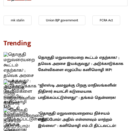
mk stalin
Union BJP government
FCRA Act
Trending
தொகுதி மறுவரையறை கூட்டம் எதற்காக? ;
தவெக அரசை இயக்குவது? : அடுக்காடுக்காக
கேள்விகளை எழுப்பிய கனிமொழி MP!
“ஜிஎஸ்டி அமலுக்கு பிறகு மாநிலங்களின்
நிதிசார் சுயாட்சி கடுமையாக
பாதிக்கப்பட்டுள்ளது!” : தங்கம் தென்னரசு!
“தொகுதி மறுவரையறையை நிச்சயம்
எதிர்ப்போம்! அதில் எள்ளளவும் மாற்றம்
இல்லை!” : கனிமொழி எம்.பி திட்டவட்டம்!