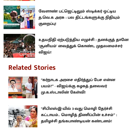
வேளாண் பட்ஜெட்டிலும் ஸ்டிக்கர் ஒட்டிய
த.வெ.க அரசு : பல திட்டங்களுக்கு நிதியும்
குறைப்பு!
உதயநிதி ஏற்படுத்திய எழுச்சி : தனக்குத் தானே
‘சூனியம்' வைத்துக் கொண்ட முதலமைச்சர்
விஜய்!
Related Stories
“கர்நாடக அரசை எதிர்த்துப் பேச என்ன
பயம்?” - விஜய்க்கு கழகத் தலைவர்
மு.க.ஸ்டாலின் கேள்வி!
“சிபிஎஸ்இ-யில் 3-வது மொழி தேர்ச்சி
கட்டாயம்.. மொழித் திணிப்பின் உச்சம்” :
தமிழச்சி தங்கபாண்டியன் கண்டனம்!