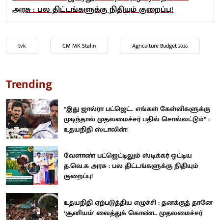
அரசு : பல திட்டங்களுக்கு நிதியும் குறைப்பு!
tvk
CM MK Stalin
Agriculture Budget 2026
Trending
“இது ஜால்ரா பட்ஜெட்.. எங்கள் கேள்விகளுக்கு
முடிந்தால் முதலமைச்சர் பதில் சொல்லட்டும்” :
உதயநிதி ஸ்டாலின்!
வேளாண் பட்ஜெட்டிலும் ஸ்டிக்கர் ஒட்டிய
த.வெ.க அரசு : பல திட்டங்களுக்கு நிதியும்
குறைப்பு!
உதயநிதி ஏற்படுத்திய எழுச்சி : தனக்குத் தானே
‘சூனியம்' வைத்துக் கொண்ட முதலமைச்சர்