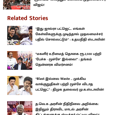
விஜய்!
Related Stories
“இது ஜால்ரா பட்ஜெட்.. எங்கள்
கேள்விகளுக்கு முடிந்தால் முதலமைச்சர்
பதில் சொல்லட்டும்” : உதயநிதி ஸ்டாலின்!
“மகளிர் உரிமைத் தொகை ரூ.2,500 பற்றி
‘பேச்சு - மூச்சே’ இல்லை!” : தங்கம்
தென்னரசு விமர்சனம்!
“Blast இல்லை Waste .. முக்கிய
வாக்குறுதிகள் பற்றி மூச்சே விடாத
பட்ஜெட்” : திமுக தலைவர் மு.க.ஸ்டாலின்!
த.வெ.க அரசின் நிதிநிலை அறிக்கை:
இதிலும் திராவிட மாடல் அரசின்
திட்டங்களுக்கு ஸ்டிக்கர் ஒட்டிய விஜய்!