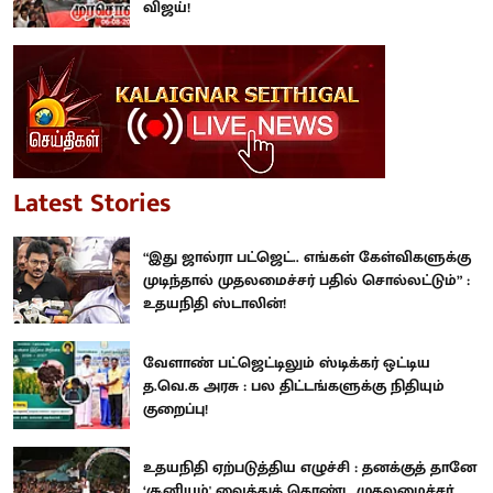
விஜய்!
Latest Stories
“இது ஜால்ரா பட்ஜெட்.. எங்கள் கேள்விகளுக்கு
முடிந்தால் முதலமைச்சர் பதில் சொல்லட்டும்” :
உதயநிதி ஸ்டாலின்!
வேளாண் பட்ஜெட்டிலும் ஸ்டிக்கர் ஒட்டிய
த.வெ.க அரசு : பல திட்டங்களுக்கு நிதியும்
குறைப்பு!
உதயநிதி ஏற்படுத்திய எழுச்சி : தனக்குத் தானே
‘சூனியம்' வைத்துக் கொண்ட முதலமைச்சர்