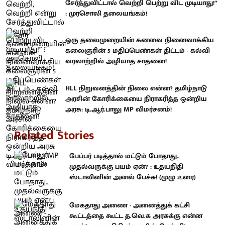
சேர்த்துவிட்டால் வெற்றி பெற்று விட முடியாது!”
: முரசொலி தலையங்கம்!
ஒரு தலைமுறையின் கனவை நினைவாக்கிய
கலைஞரின் 5 மதிப்பெண்கள் திட்டம் - கல்வி
வரலாற்றில் அழியாத சாதனை!
HLL நிறுவனத்தின் நிலை என்ன? தமிழ்நாடு
அரசின் கோரிக்கையை நிராகரித்த ஒன்றிய
அரசு: டி.ஆர்.பாலு MP விமர்சனம்!
Related Stories
பேப்பர் படித்தால் மட்டும் போதாது..
முதல்வருக்கு பயம் ஏன்? : உதயநிதி
ஸ்டாலினின் அனல் பேச்சு! (முழு உரை)
மேகதாது அணை - அனைத்துக் கட்சி
கூட்டத்தை கூட்ட த.வெ.க அரசுக்கு என்ன