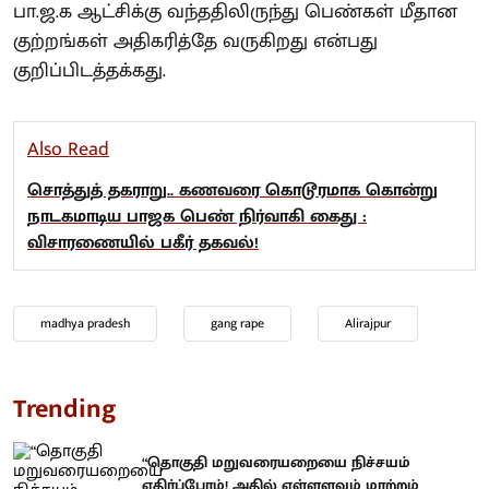
பா.ஜ.க ஆட்சிக்கு வந்ததிலிருந்து பெண்கள் மீதான
குற்றங்கள் அதிகரித்தே வருகிறது என்பது
குறிப்பிடத்தக்கது.
Also Read
சொத்துத் தகராறு.. கணவரை கொடூரமாக கொன்று
நாடகமாடிய பாஜக பெண் நிர்வாகி கைது :
விசாரணையில் பகீர் தகவல்!
madhya pradesh
gang rape
Alirajpur
Trending
“தொகுதி மறுவரையறையை நிச்சயம்
எதிர்ப்போம்! அதில் எள்ளளவும் மாற்றம்