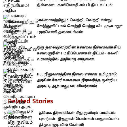
இல்லை!” : கனிமொழி எம்.பி திட்டவட்டம்!
“எல்லாவற்றிலும் வெற்றி, வெற்றி என்று
சேர்த்துவிட்டால் வெற்றி பெற்று விட முடியாது!”
: முரசொலி தலையங்கம்!
ஒரு தலைமுறையின் கனவை நினைவாக்கிய
கலைஞரின் 5 மதிப்பெண்கள் திட்டம் - கல்வி
வரலாற்றில் அழியாத சாதனை!
HLL நிறுவனத்தின் நிலை என்ன? தமிழ்நாடு
அரசின் கோரிக்கையை நிராகரித்த ஒன்றிய
அரசு: டி.ஆர்.பாலு MP விமர்சனம்!
Related Stories
தவெக நிர்வாகிகள் மீது குவியும் பாலியல்
புகார்கள் - இதுதான் பெண்கள் பாதுகாப்பா? :
தி.மு.க ஐடி விங் கேள்வி!