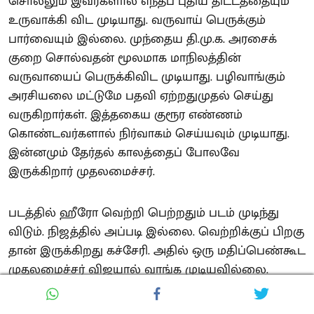
சொல்லும் இவர்களால் எந்தப் புதிய திட்டத்தையும்
உருவாக்கி விட முடியாது. வருவாய் பெருக்கும்
பார்வையும் இல்லை. முந்தைய தி.மு.க. அரசைக்
குறை சொல்வதன் மூலமாக மாநிலத்தின்
வருவாயைப் பெருக்கிவிட முடியாது. பழிவாங்கும்
அரசியலை மட்டுமே பதவி ஏற்றதுமுதல் செய்து
வருகிறார்கள். இத்தகைய குரூர எண்ணம்
கொண்டவர்களால் நிர்வாகம் செய்யவும் முடியாது.
இன்னமும் தேர்தல் காலத்தைப் போலவே
இருக்கிறார் முதலமைச்சர்.
படத்தில் ஹீரோ வெற்றி பெற்றதும் படம் முடிந்து
விடும். நிஜத்தில் அப்படி இல்லை. வெற்றிக்குப் பிறகு
தான் இருக்கிறது கச்சேரி. அதில் ஒரு மதிப்பெண்கூட
முதலமைச்சர் விஜயால் வாங்க முடியவில்லை.
விஜய் அரசின் முதல் நிதிநிலை அறிக்கை எதுவும்