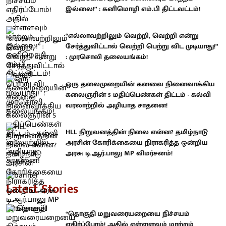
இல்லை!” : கனிமொழி எம்.பி திட்டவட்டம்!
“எல்லாவற்றிலும் வெற்றி, வெற்றி என்று
சேர்த்துவிட்டால் வெற்றி பெற்று விட முடியாது!”
: முரசொலி தலையங்கம்!
ஒரு தலைமுறையின் கனவை நினைவாக்கிய
கலைஞரின் 5 மதிப்பெண்கள் திட்டம் - கல்வி
வரலாற்றில் அழியாத சாதனை!
HLL நிறுவனத்தின் நிலை என்ன? தமிழ்நாடு
அரசின் கோரிக்கையை நிராகரித்த ஒன்றிய
அரசு: டி.ஆர்.பாலு MP விமர்சனம்!
Latest Stories
“தொகுதி மறுவரையறையை நிச்சயம்
எதிர்ப்போம்! அதில் எள்ளளவும் மாற்றம்