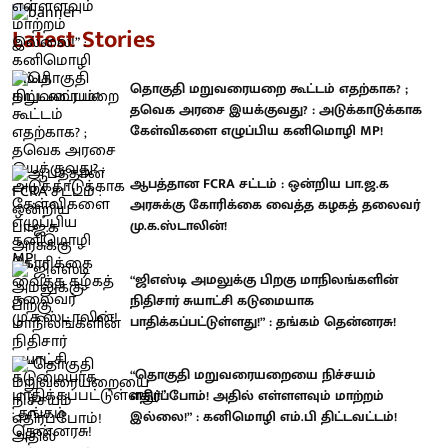
Latest Stories
தொகுதி மறுவரையறை கூட்டம் எதற்காக? ;
தவெக அரசை இயக்குவது? : அடுக்காடுக்காக
கேள்விகளை எழுப்பிய கனிமொழி MP!
ஆபத்தான FCRA சட்டம் : ஒன்றிய பா.ஜ.க
அரசுக்கு கோரிக்கை வைத்த கழகத் தலைவர்
மு.க.ஸ்டாலின்!
“ஜிஎஸ்டி அமலுக்கு பிறகு மாநிலங்களின்
நிதிசார் சுயாட்சி கடுமையாக
பாதிக்கப்பட்டுள்ளது!” : தங்கம் தென்னரசு!
“தொகுதி மறுவரையறையை நிச்சயம்
எதிர்ப்போம்! அதில் எள்ளளவும் மாற்றம்
இல்லை!” : கனிமொழி எம்.பி திட்டவட்டம்!