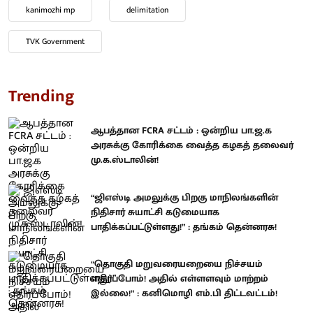
kanimozhi mp
delimitation
TVK Government
Trending
ஆபத்தான FCRA சட்டம் : ஒன்றிய பா.ஜ.க
அரசுக்கு கோரிக்கை வைத்த கழகத் தலைவர்
மு.க.ஸ்டாலின்!
“ஜிஎஸ்டி அமலுக்கு பிறகு மாநிலங்களின்
நிதிசார் சுயாட்சி கடுமையாக
பாதிக்கப்பட்டுள்ளது!” : தங்கம் தென்னரசு!
“தொகுதி மறுவரையறையை நிச்சயம்
எதிர்ப்போம்! அதில் எள்ளளவும் மாற்றம்
இல்லை!” : கனிமொழி எம்.பி திட்டவட்டம்!