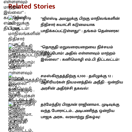
Related Stories
“ஜிஎஸ்டி அமலுக்கு பிறகு மாநிலங்களின்
நிதிசார் சுயாட்சி கடுமையாக
பாதிக்கப்பட்டுள்ளது!” : தங்கம் தென்னரசு!
“தொகுதி மறுவரையறையை நிச்சயம்
எதிர்ப்போம்! அதில் எள்ளளவும் மாற்றம்
இல்லை!” : கனிமொழி எம்.பி திட்டவட்டம்!
சமஸ்கிருதத்திற்கு 6,100 - தமிழுக்கு 12 :
ஆசிரியர்கள் நியமனத்தில் அநீதி - ஒன்றிய
அரசின் அதிர்ச்சி தகவல்!
தர்மேந்திர பிரதான் ராஜினாமா.. முடிவுக்கு
வந்த போராட்டம்.. அடிபணிந்த ஒன்றிய
பாஜக அரசு.. வரலாற்று நிகழ்வு!