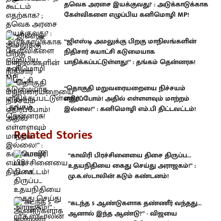
தவெக அரசை இயக்குவது? : அடுக்காடுக்காக
கேள்விகளை எழுப்பிய கனிமொழி MP!
“ஜிஎஸ்டி அமலுக்கு பிறகு மாநிலங்களின்
நிதிசார் சுயாட்சி கடுமையாக
பாதிக்கப்பட்டுள்ளது!” : தங்கம் தென்னரசு!
“தொகுதி மறுவரையறையை நிச்சயம்
எதிர்ப்போம்! அதில் எள்ளளவும் மாற்றம்
இல்லை!” : கனிமொழி எம்.பி திட்டவட்டம்!
Related Stories
“காவிரி பிரச்சினையை திசை திருப்ப...
உதயநிதியை கைது செய்து அராஜகம்!” :
மு.க.ஸ்டாலின் கடும் கண்டனம்!
“கடந்த 5 ஆண்டுகளாக தண்ணீர் வந்தது...
ஆனால் இந்த ஆண்டு?” - விஜயை