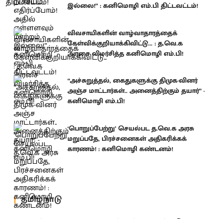
இல்லை!” : கனிமொழி எம்.பி திட்டவட்டம்!
விவசாயிகளின் வாழ்வாதாரத்தைக்
கேள்விக்குறியாக்கிவிட்டு... : த.வெ.க
அரசை விமர்சித்த கனிமொழி எம்.பி!
“அச்சுறுத்தல், கைதுகளுக்கு திமுக-வினர்
அஞ்ச மாட்டார்கள்.. அனைத்திற்கும் தயார்” -
கனிமொழி எம்.பி!
‘பொறுப்பேற்று’ செயல்பட த.வெ.க அரசு
மறுப்பதே, பிரச்சனைகள் அதிகரிக்கக்
காரணம்! : கனிமொழி கண்டனம்!
தமிழ்நாடு