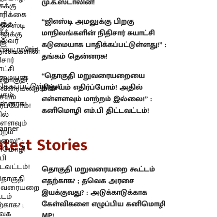
மு.க.ஸ்டாலின்!
“ஜிஎஸ்டி அமலுக்கு பிறகு
மாநிலங்களின் நிதிசார் சுயாட்சி
கடுமையாக பாதிக்கப்பட்டுள்ளது!” :
தங்கம் தென்னரசு!
“தொகுதி மறுவரையறையை
நிச்சயம் எதிர்ப்போம்! அதில்
எள்ளளவும் மாற்றம் இல்லை!” :
கனிமொழி எம்.பி திட்டவட்டம்!
atest Stories
தொகுதி மறுவரையறை கூட்டம்
எதற்காக? ; தவெக அரசை
இயக்குவது? : அடுக்காடுக்காக
கேள்விகளை எழுப்பிய கனிமொழி
MP!