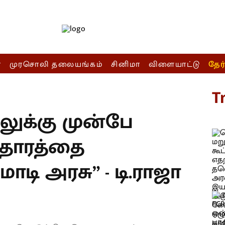
ா
முரசொலி தலையங்கம்
சினிமா
விளையாட்டு
தேர
T
க்கு முன்பே
தாரத்தை
மோடி அரசு” - டி.ராஜா