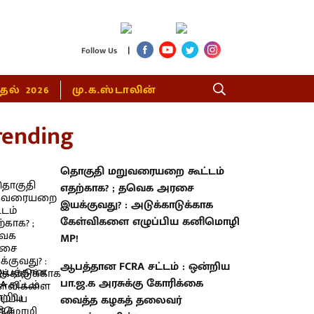
|
Follow Us
்தல் 2026
மு.க.ஸ்டாலின்
rending
தொகுதி மறுவரையறை கூட்டம்
எதற்காக? ; தவெக அரசை
இயக்குவது? : அடுக்காடுக்காக
கேள்விகளை எழுப்பிய கனிமொழி
MP!
ஆபத்தான FCRA சட்டம் : ஒன்றிய
பா.ஜ.க அரசுக்கு கோரிக்கை
வைத்த கழகத் தலைவர்