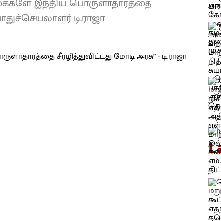
கைகளே இந்திய பொருளாதாரத்தை
பொதுச்செயலாளர் டி.ராஜா
L