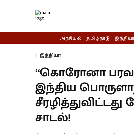
அரசியல்
தமிழ்நாடு
இந்திய
இந்தியா
“கொரோனா பரவலு
இந்திய பொருளா
சீரழித்துவிட்டது 
சாடல்!