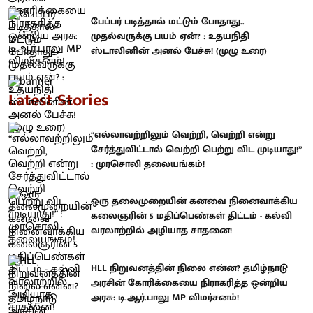
பேப்பர் படித்தால் மட்டும் போதாது..
முதல்வருக்கு பயம் ஏன்? : உதயநிதி
ஸ்டாலினின் அனல் பேச்சு! (முழு உரை)
Latest Stories
“எல்லாவற்றிலும் வெற்றி, வெற்றி என்று
சேர்த்துவிட்டால் வெற்றி பெற்று விட முடியாது!”
: முரசொலி தலையங்கம்!
ஒரு தலைமுறையின் கனவை நினைவாக்கிய
கலைஞரின் 5 மதிப்பெண்கள் திட்டம் - கல்வி
வரலாற்றில் அழியாத சாதனை!
HLL நிறுவனத்தின் நிலை என்ன? தமிழ்நாடு
அரசின் கோரிக்கையை நிராகரித்த ஒன்றிய
அரசு: டி.ஆர்.பாலு MP விமர்சனம்!