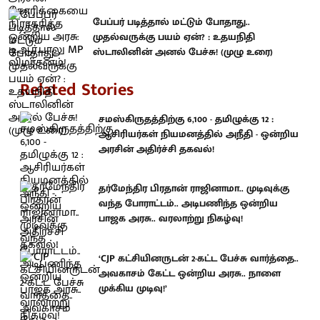
பேப்பர் படித்தால் மட்டும் போதாது..
முதல்வருக்கு பயம் ஏன்? : உதயநிதி
ஸ்டாலினின் அனல் பேச்சு! (முழு உரை)
Related Stories
சமஸ்கிருதத்திற்கு 6,100 - தமிழுக்கு 12 :
ஆசிரியர்கள் நியமனத்தில் அநீதி - ஒன்றிய
அரசின் அதிர்ச்சி தகவல்!
தர்மேந்திர பிரதான் ராஜினாமா.. முடிவுக்கு
வந்த போராட்டம்.. அடிபணிந்த ஒன்றிய
பாஜக அரசு.. வரலாற்று நிகழ்வு!
‘CJP கட்சியினருடன் 2-கட்ட பேச்சு வார்த்தை..
அவகாசம் கேட்ட ஒன்றிய அரசு.. நாளை
முக்கிய முடிவு!’