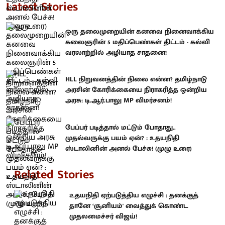
Latest Stories
ஒரு தலைமுறையின் கனவை நினைவாக்கிய
கலைஞரின் 5 மதிப்பெண்கள் திட்டம் - கல்வி
வரலாற்றில் அழியாத சாதனை!
HLL நிறுவனத்தின் நிலை என்ன? தமிழ்நாடு
அரசின் கோரிக்கையை நிராகரித்த ஒன்றிய
அரசு: டி.ஆர்.பாலு MP விமர்சனம்!
பேப்பர் படித்தால் மட்டும் போதாது..
முதல்வருக்கு பயம் ஏன்? : உதயநிதி
ஸ்டாலினின் அனல் பேச்சு! (முழு உரை)
Related Stories
உதயநிதி ஏற்படுத்திய எழுச்சி : தனக்குத்
தானே ‘சூனியம்' வைத்துக் கொண்ட
முதலமைச்சர் விஜய்!