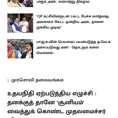
பாஜக அரசு.. வரலாற்று நிகழ்வு!
‘CJP கட்சியினருடன் 2-கட்ட பேச்சு வார்த்தை..
அவகாசம் கேட்ட ஒன்றிய அரசு.. நாளை
முக்கிய முடிவு!’
பா.ஜ.க.வின் பெயரைப் பயன்படுத்த த.வெ.க
அச்சப்படுவது ஏன்? - தொடரும் கள்ள
மெளனம்!
முரசொலி தலையங்கம்
உதயநிதி ஏற்படுத்திய எழுச்சி :
தனக்குத் தானே ‘சூனியம்'
வைத்துக் கொண்ட முதலமைச்சர்