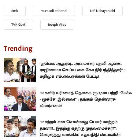
dmk
murasoli editorial
LoP Udhayanidhi
TVK Govt
Joseph Vijay
Trending
“தவெக ஆதரவு.. அமைச்சர் பதவி ஆசை..
ராஜினாமா செய்ய வைகோ நிர்பந்தித்தார்” :
மதிமுக எம்.எல்.ஏ-க்கள் பேட்டி!
“மகளிர் உரிமைத் தொகை ரூ.2,500 பற்றி ‘பேச்சு
- மூச்சே’ இல்லை!” : தங்கம் தென்னரசு
விமர்சனம்!
“மாற்றம் என சொன்னது பெயர் மாற்றம்
தானா?.. இதற்கு எதற்கு முதலமைச்சர்?”:
வெளுத்து வாங்கிய உதயநிதி ஸ்டாலின்!