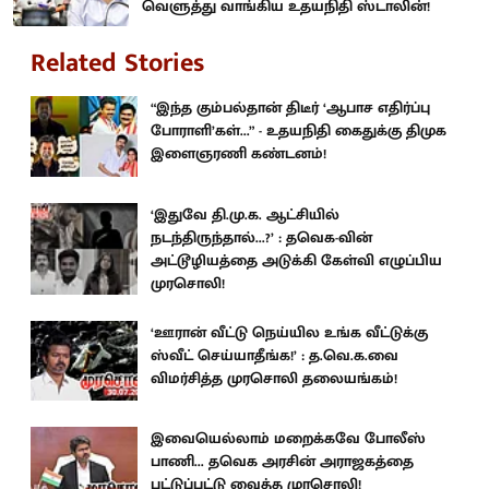
வெளுத்து வாங்கிய உதயநிதி ஸ்டாலின்!
Related Stories
“இந்த கும்பல்தான் திடீர் ‘ஆபாச எதிர்ப்பு
போராளி’கள்...” - உதயநிதி கைதுக்கு திமுக
இளைஞரணி கண்டனம்!
‘இதுவே தி.மு.க. ஆட்சியில்
நடந்திருந்தால்...?’ : தவெக-வின்
அட்டூழியத்தை அடுக்கி கேள்வி எழுப்பிய
முரசொலி!
‘ஊரான் வீட்டு நெய்யில உங்க வீட்டுக்கு
ஸ்வீட் செய்யாதீங்க!’ : த.வெ.க.வை
விமர்சித்த முரசொலி தலையங்கம்!
இவையெல்லாம் மறைக்கவே போலீஸ்
பாணி... தவெக அரசின் அராஜகத்தை
புட்டுப்புட்டு வைத்த முரசொலி!