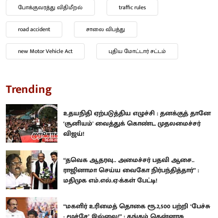
போக்குவரத்து விதிமீறல்
traffic rules
road accident
சாலை விபத்து
new Motor Vehicle Act
புதிய மோட்டார் சட்டம்
Trending
உதயநிதி ஏற்படுத்திய எழுச்சி : தனக்குத் தானே
‘சூனியம்' வைத்துக் கொண்ட முதலமைச்சர்
விஜய்!
“தவெக ஆதரவு.. அமைச்சர் பதவி ஆசை..
ராஜினாமா செய்ய வைகோ நிர்பந்தித்தார்” :
மதிமுக எம்.எல்.ஏ-க்கள் பேட்டி!
“மகளிர் உரிமைத் தொகை ரூ.2,500 பற்றி ‘பேச்சு
- மூச்சே’ இல்லை!” : தங்கம் தென்னரசு