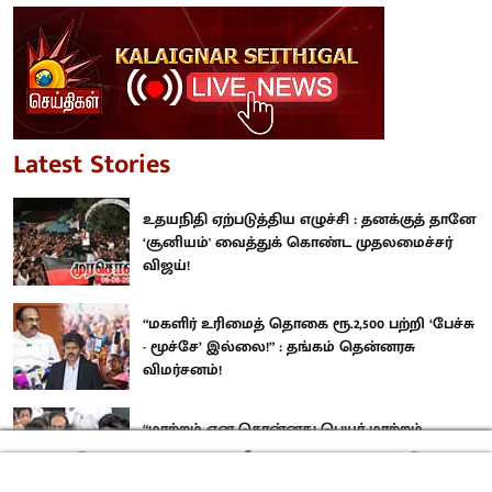
Latest Stories
உதயநிதி ஏற்படுத்திய எழுச்சி : தனக்குத் தானே
‘சூனியம்' வைத்துக் கொண்ட முதலமைச்சர்
விஜய்!
“மகளிர் உரிமைத் தொகை ரூ.2,500 பற்றி ‘பேச்சு
- மூச்சே’ இல்லை!” : தங்கம் தென்னரசு
விமர்சனம்!
“மாற்றம் என சொன்னது பெயர் மாற்றம்
தானா?.. இதற்கு எதற்கு முதலமைச்சர்?”:
வெளுத்து வாங்கிய உதயநிதி ஸ்டாலின்!