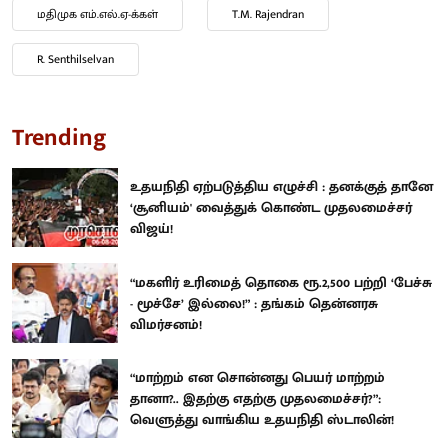
மதிமுக எம்.எல்.ஏ-க்கள்
T.M. Rajendran
R. Senthilselvan
Trending
உதயநிதி ஏற்படுத்திய எழுச்சி : தனக்குத் தானே
‘சூனியம்' வைத்துக் கொண்ட முதலமைச்சர்
விஜய்!
“மகளிர் உரிமைத் தொகை ரூ.2,500 பற்றி ‘பேச்சு
- மூச்சே’ இல்லை!” : தங்கம் தென்னரசு
விமர்சனம்!
“மாற்றம் என சொன்னது பெயர் மாற்றம்
தானா?.. இதற்கு எதற்கு முதலமைச்சர்?”:
வெளுத்து வாங்கிய உதயநிதி ஸ்டாலின்!