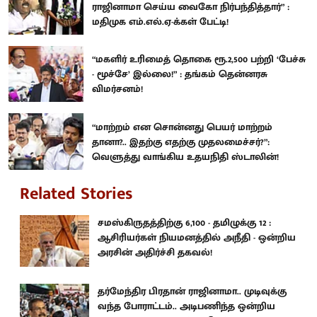
ராஜினாமா செய்ய வைகோ நிர்பந்தித்தார்” :
மதிமுக எம்.எல்.ஏ-க்கள் பேட்டி!
“மகளிர் உரிமைத் தொகை ரூ.2,500 பற்றி ‘பேச்சு
- மூச்சே’ இல்லை!” : தங்கம் தென்னரசு
விமர்சனம்!
“மாற்றம் என சொன்னது பெயர் மாற்றம்
தானா?.. இதற்கு எதற்கு முதலமைச்சர்?”:
வெளுத்து வாங்கிய உதயநிதி ஸ்டாலின்!
Related Stories
சமஸ்கிருதத்திற்கு 6,100 - தமிழுக்கு 12 :
ஆசிரியர்கள் நியமனத்தில் அநீதி - ஒன்றிய
அரசின் அதிர்ச்சி தகவல்!
தர்மேந்திர பிரதான் ராஜினாமா.. முடிவுக்கு
வந்த போராட்டம்.. அடிபணிந்த ஒன்றிய