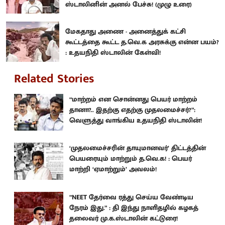
ஸ்டாலினின் அனல் பேச்சு! (முழு உரை)
மேகதாது அணை - அனைத்துக் கட்சி
கூட்டத்தை கூட்ட த.வெ.க அரசுக்கு என்ன பயம்?
: உதயநிதி ஸ்டாலின் கேள்வி!
Related Stories
“மாற்றம் என சொன்னது பெயர் மாற்றம்
தானா?.. இதற்கு எதற்கு முதலமைச்சர்?”:
வெளுத்து வாங்கிய உதயநிதி ஸ்டாலின்!
‘முதலமைச்சரின் தாயுமானவர்’ திட்டத்தின்
பெயரையும் மாற்றும் த.வெ.க! : பெயர்
மாற்றி ‘ஏமாற்றும்’ அவலம்!
”NEET தேர்வை ரத்து செய்ய வேண்டிய
நேரம் இது.” : தி இந்து நாளிதழில் கழகத்
தலைவர் மு.க.ஸ்டாலின் கட்டுரை!