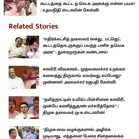
கூட்டத்தை கூட்ட த.வெ.க அரசுக்கு என்ன பயம்?
: உதயநிதி ஸ்டாலின் கேள்வி!
Related Stories
“எதிர்க்கட்சித் தலைவர் கைது.. பட்ஜெட்
கூட்டத்தொடருக்குப் பயந்த பாசிச தவெக
அரசு” : துரைமுருகன் கண்டனம்!
காவிரி விவகாரம்.. முதலமைச்சர் உறக்கம்
கலைத்து திருவாய் மலர்வது எப்போது?-
முன்னாள் அமைச்சர் ரகுபதி கேள்வி!
“தமிழ்நாட்டின் உயிர்ப் பிரச்சினை காவிரி..
முன்பே கணித்துதான் எச்சரித்தோம்” :
திமுக தலைவர் மு.க.ஸ்டாலின்!
“திமுக-வை வழக்குகளால் அழிக்க
முடியாது.. எத்தனை பேரை சிறைவைக்க