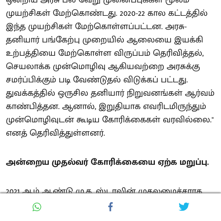
முயற்சிகள் மேற்கொண்டது. 2020-22 கால கட்டத்தில்
இந்த முயற்சிகள் மேற்கொள்ளப்பட்டன. அரசு-
தனியார் பங்கேற்பு முறையில் ஆலையை இயக்கி
உற்பத்தியை மேற்கொள்ள விருப்பம் தெரிவித்தல்,
செயலாக்க முன்மொழிவு ஆகியவற்றை அரசுக்கு
சமர்ப்பிக்கும் படி வேண்டுதல் விடுக்கப் பட்டது.
துவக்கத்தில் ஒருசில தனியார் நிறுவனங்கள் ஆர்வம்
காண்பித்தன. ஆனால், இறுதியாக எவரிடமிருந்தும்
முன்மொழிவுடன் கூடிய கோரிக்கைகள் வரவில்லை."
எனத் தெரிவித்துள்ளனர்.
அன்றைய முதல்வர் கோரிக்கையை ஏற்க மறுப்பு.
2021 ஆம் ஆண்டு மு.க. ஸ்டாலின் முதலமைச்சராக
பொறுப்பேற்ற உடனேயே, கொரோனா தடுப்பூசி
தட்டுப்பாடு ஏற்படாமல் தமிழ்நாட்டு மக்களுக்கு