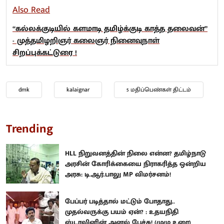
Also Read
“கல்லக்குடியில் களமாடி தமிழ்க்குடி காத்த தலைவன்”
- முத்தமிழறிஞர் கலைஞர் நினைவுநாள்
சிறப்புக்கட்டுரை !
dmk
kalaignar
5 மதிப்பெண்கள் திட்டம்
Trending
HLL நிறுவனத்தின் நிலை என்ன? தமிழ்நாடு
அரசின் கோரிக்கையை நிராகரித்த ஒன்றிய
அரசு: டி.ஆர்.பாலு MP விமர்சனம்!
பேப்பர் படித்தால் மட்டும் போதாது..
முதல்வருக்கு பயம் ஏன்? : உதயநிதி
ஸ்டாலினின் அனல் பேச்சு! (முழு உரை)