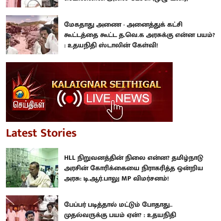
மேகதாது அணை - அனைத்துக் கட்சி
கூட்டத்தை கூட்ட த.வெ.க அரசுக்கு என்ன பயம்?
: உதயநிதி ஸ்டாலின் கேள்வி!
Latest Stories
HLL நிறுவனத்தின் நிலை என்ன? தமிழ்நாடு
அரசின் கோரிக்கையை நிராகரித்த ஒன்றிய
அரசு: டி.ஆர்.பாலு MP விமர்சனம்!
பேப்பர் படித்தால் மட்டும் போதாது..
முதல்வருக்கு பயம் ஏன்? : உதயநிதி