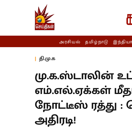
அரசியல்
தமிழ்நாடு
இந்திய
தி.மு.க
மு.க.ஸ்டாலின் உட்
எம்.எல்.ஏக்கள் ம
நோட்டீஸ் ரத்து 
அதிரடி!