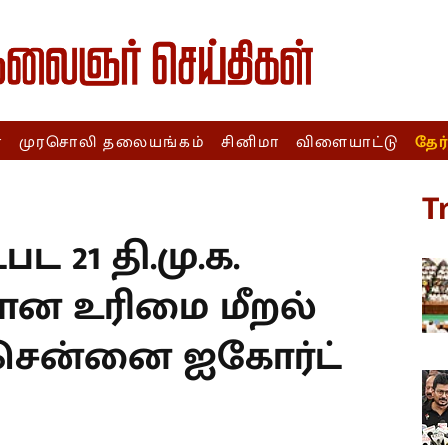
ா
முரசொலி தலையங்கம்
சினிமா
விளையாட்டு
தேர
T
பட 21 தி.மு.க.
ீதான உரிமை மீறல்
: சென்னை ஐகோர்ட்