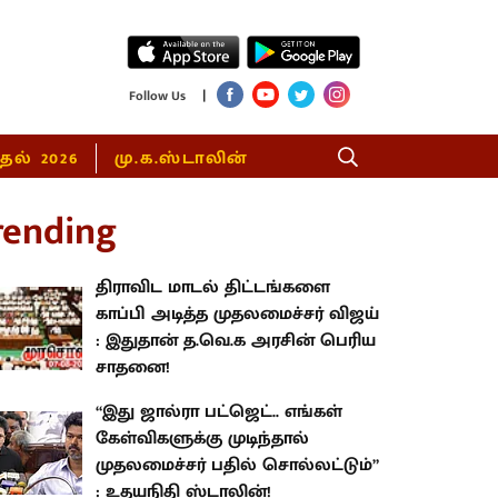
|
Follow Us
்தல் 2026
மு.க.ஸ்டாலின்
rending
திராவிட மாடல் திட்டங்களை
காப்பி அடித்த முதலமைச்சர் விஜய்
: இதுதான் த.வெ.க அரசின் பெரிய
சாதனை!
“இது ஜால்ரா பட்ஜெட்.. எங்கள்
கேள்விகளுக்கு முடிந்தால்
முதலமைச்சர் பதில் சொல்லட்டும்”
: உதயநிதி ஸ்டாலின்!