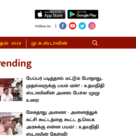
|
Follow Us
்தல் 2026
மு.க.ஸ்டாலின்
rending
பேப்பர் படித்தால் மட்டும் போதாது..
முதல்வருக்கு பயம் ஏன்? : உதயநிதி
ஸ்டாலினின் அனல் பேச்சு! (முழு
உரை)
மேகதாது அணை - அனைத்துக்
கட்சி கூட்டத்தை கூட்ட த.வெ.க
அரசுக்கு என்ன பயம்? : உதயநிதி
ஸ்டாலின் கேள்வி!