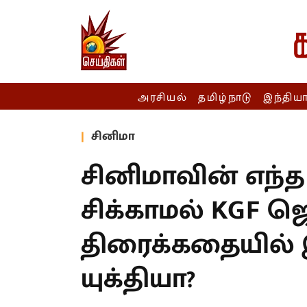
அரசியல்
தமிழ்நாடு
இந்திய
சினிமா
சினிமாவின் எந்த 
சிக்காமல் KGF ஜெய
திரைக்கதையில் இ
யுக்தியா?