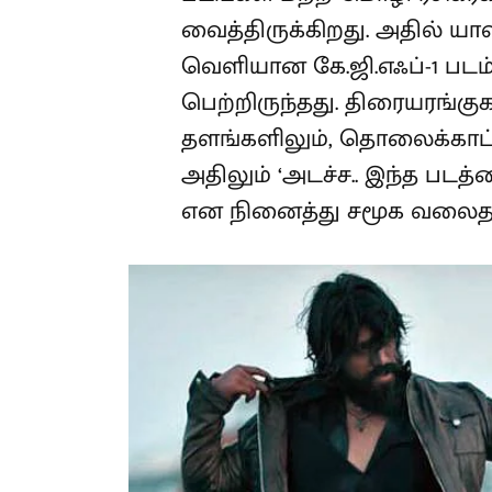
வைத்திருக்கிறது. அதில் யாஷ
வெளியான கே.ஜி.எஃப்-1 பட
பெற்றிருந்தது. திரையரங்கு
தளங்களிலும், தொலைக்காட்ச
அதிலும் ‘அடச்ச.. இந்த படத
என நினைத்து சமூக வலைதளங