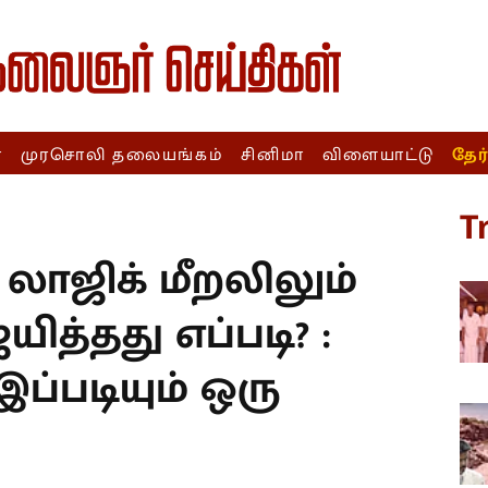
ா
முரசொலி தலையங்கம்
சினிமா
விளையாட்டு
தேர
T
லாஜிக் மீறலிலும்
ித்தது எப்படி? :
ப்படியும் ஒரு