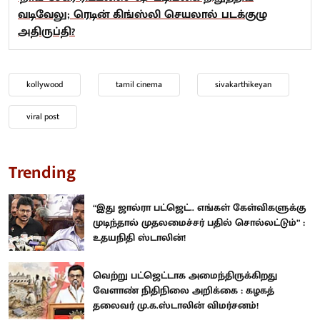
வடிவேலு; ரெடின் கிங்ஸ்லி செயலால் படக்குழு
அதிருப்தி?
kollywood
tamil cinema
sivakarthikeyan
viral post
Trending
“இது ஜால்ரா பட்ஜெட்.. எங்கள் கேள்விகளுக்கு
முடிந்தால் முதலமைச்சர் பதில் சொல்லட்டும்” :
உதயநிதி ஸ்டாலின்!
வெற்று பட்ஜெட்டாக அமைந்திருக்கிறது
வேளாண் நிதிநிலை அறிக்கை : கழகத்
தலைவர் மு.க.ஸ்டாலின் விமர்சனம்!