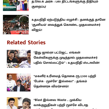
த.வெ.க அரசு : பல திட்டங்களுக்கு நிதியும்
குறைப்பு!
உதயநிதி ஏற்படுத்திய எழுச்சி : தனக்குத் தானே
‘சூனியம்' வைத்துக் கொண்ட முதலமைச்சர்
விஜய்!
Related Stories
“இது ஜால்ரா பட்ஜெட்.. எங்கள்
கேள்விகளுக்கு முடிந்தால் முதலமைச்சர்
பதில் சொல்லட்டும்” : உதயநிதி ஸ்டாலின்!
“மகளிர் உரிமைத் தொகை ரூ.2,500 பற்றி
‘பேச்சு - மூச்சே’ இல்லை!” : தங்கம்
தென்னரசு விமர்சனம்!
“Blast இல்லை Waste .. முக்கிய
வாக்குறுதிகள் பற்றி மூச்சே விடாத