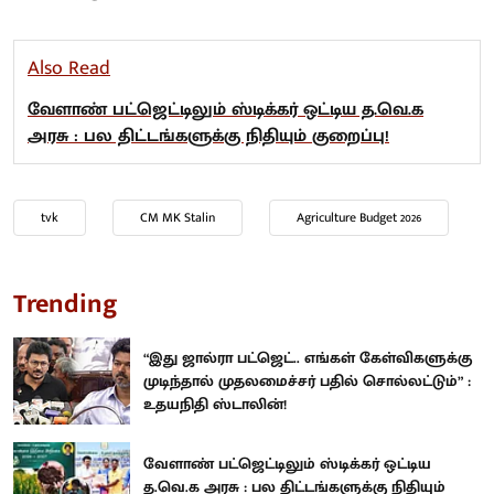
Also Read
வேளாண் பட்ஜெட்டிலும் ஸ்டிக்கர் ஒட்டிய த.வெ.க
அரசு : பல திட்டங்களுக்கு நிதியும் குறைப்பு!
tvk
CM MK Stalin
Agriculture Budget 2026
Trending
“இது ஜால்ரா பட்ஜெட்.. எங்கள் கேள்விகளுக்கு
முடிந்தால் முதலமைச்சர் பதில் சொல்லட்டும்” :
உதயநிதி ஸ்டாலின்!
வேளாண் பட்ஜெட்டிலும் ஸ்டிக்கர் ஒட்டிய
த.வெ.க அரசு : பல திட்டங்களுக்கு நிதியும்