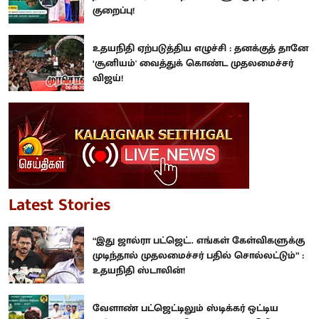
குறைப்பு!
உதயநிதி ஏற்படுத்திய எழுச்சி : தனக்குத் தானே
‘சூனியம்' வைத்துக் கொண்ட முதலமைச்சர்
விஜய்!
Latest Stories
“இது ஜால்ரா பட்ஜெட்.. எங்கள் கேள்விகளுக்கு
முடிந்தால் முதலமைச்சர் பதில் சொல்லட்டும்” :
உதயநிதி ஸ்டாலின்!
வேளாண் பட்ஜெட்டிலும் ஸ்டிக்கர் ஒட்டிய