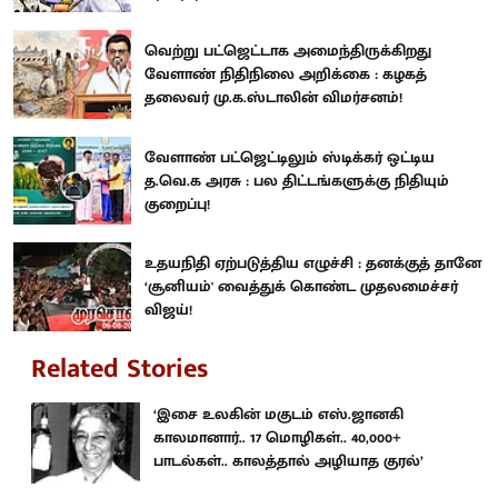
வெற்று பட்ஜெட்டாக அமைந்திருக்கிறது
வேளாண் நிதிநிலை அறிக்கை : கழகத்
தலைவர் மு.க.ஸ்டாலின் விமர்சனம்!
வேளாண் பட்ஜெட்டிலும் ஸ்டிக்கர் ஒட்டிய
த.வெ.க அரசு : பல திட்டங்களுக்கு நிதியும்
குறைப்பு!
உதயநிதி ஏற்படுத்திய எழுச்சி : தனக்குத் தானே
‘சூனியம்' வைத்துக் கொண்ட முதலமைச்சர்
விஜய்!
Related Stories
‘இசை உலகின் மகுடம் எஸ்.ஜானகி
காலமானார்.. 17 மொழிகள்.. 40,000+
பாடல்கள்.. காலத்தால் அழியாத குரல்’