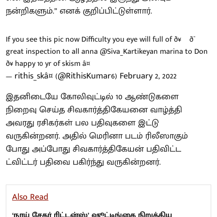
நன்றிகளும்.” எனக் குறிப்பிட்டுள்ளார்.
If you see this pic now Difficulty you eye will full of ð¥º ð¯
great inspection to all anna
@Siva_Kartikeyan
marina to Don
ð¥ happy 10 yr of skism â¤
— rithis_skâ¤ (@RithisKumar6)
February 2, 2022
இதனிடையே கோலிவுட்டில் 10 ஆண்டுகளை
நிறைவு செய்த சிவகார்த்திகேயனை வாழ்த்தி
அவரது ரசிகர்கள் பல பதிவுகளை இட்டு
வருகின்றனர். அதில் மெரினா படம் ரிலீஸாகும்
போது அப்போது சிவகார்த்திகேயன் பதிவிட்ட
ட்விட்டர் பதிவை பகிர்ந்து வருகின்றனர்.
Also Read
‘நாய் சேகர் ரிட்டன்ஸ்’ ஷூட்டிங்கை நிறுத்திய