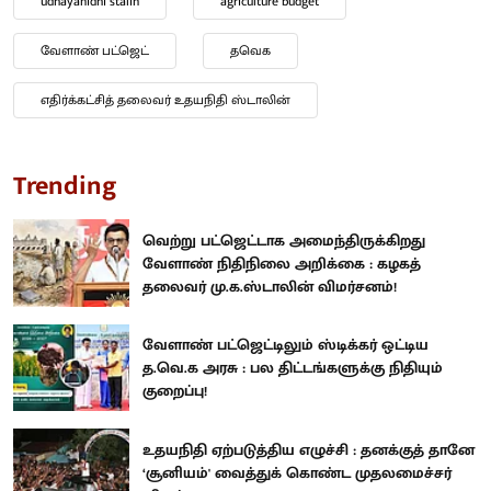
udhayanidhi stalin
agriculture budget
வேளாண் பட்ஜெட்
தவெக
எதிர்க்கட்சித் தலைவர் உதயநிதி ஸ்டாலின்
Trending
வெற்று பட்ஜெட்டாக அமைந்திருக்கிறது
வேளாண் நிதிநிலை அறிக்கை : கழகத்
தலைவர் மு.க.ஸ்டாலின் விமர்சனம்!
வேளாண் பட்ஜெட்டிலும் ஸ்டிக்கர் ஒட்டிய
த.வெ.க அரசு : பல திட்டங்களுக்கு நிதியும்
குறைப்பு!
உதயநிதி ஏற்படுத்திய எழுச்சி : தனக்குத் தானே
‘சூனியம்' வைத்துக் கொண்ட முதலமைச்சர்