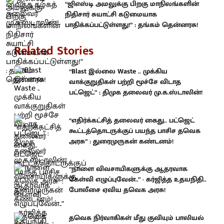
“ஜிஎஸ்டி அமலுக்கு பிறகு மாநிலங்களின்
நிதிசார் சுயாட்சி கடுமையாக
பாதிக்கப்பட்டுள்ளது!” : தங்கம் தென்னரசு!
Related Stories
“Blast இல்லை Waste .. முக்கிய
வாக்குறுதிகள் பற்றி மூச்சே விடாத
பட்ஜெட்” : திமுக தலைவர் மு.க.ஸ்டாலின்!
“எதிர்க்கட்சித் தலைவர் கைது.. பட்ஜெட்
கூட்டத்தொடருக்குப் பயந்த பாசிச தவெக
அரசு” : துரைமுருகன் கண்டனம்!
“நாளை விவசாயிகளுக்கு ஆதரவாக
கேள்வி எழுப்புவேன்..” - கர்ஜித்த உதயநிதி..
போலீசை ஏவிய தவெக அரசு!
தவெக நிர்வாகிகள் மீது குவியும் பாலியல்