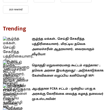
2021 rewind
Trending
சூழ்ந்த மக்கள்.. செய்தி சேகரித்த
பத்திரிகையாளர்.. மிரட்டிய தவெக
அமைச்சரின் ஆதரவாளர்.. வைரலாகும்
வீடியோ!
தொகுதி மறுவரையறை கூட்டம் எதற்காக? ;
தவெக அரசை இயக்குவது? : அடுக்காடுக்காக
கேள்விகளை எழுப்பிய கனிமொழி MP!
ஆபத்தான FCRA சட்டம் : ஒன்றிய பா.ஜ.க
அரசுக்கு கோரிக்கை வைத்த கழகத் தலைவர்
மு.க.ஸ்டாலின்!