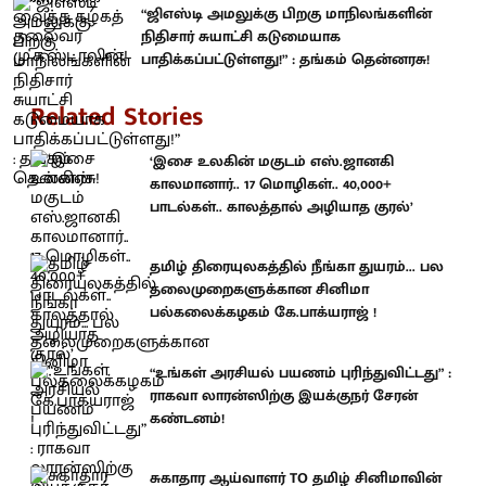
“ஜிஎஸ்டி அமலுக்கு பிறகு மாநிலங்களின்
நிதிசார் சுயாட்சி கடுமையாக
பாதிக்கப்பட்டுள்ளது!” : தங்கம் தென்னரசு!
Related Stories
‘இசை உலகின் மகுடம் எஸ்.ஜானகி
காலமானார்.. 17 மொழிகள்.. 40,000+
பாடல்கள்.. காலத்தால் அழியாத குரல்’
தமிழ் திரையுலகத்தில் நீங்கா துயரம்... பல
தலைமுறைகளுக்கான சினிமா
பல்கலைக்கழகம் கே.பாக்யராஜ் !
“உங்கள் அரசியல் பயணம் புரிந்துவிட்டது” :
ராகவா லாரன்ஸிற்கு இயக்குநர் சேரன்
கண்டனம்!
சுகாதார ஆய்வாளர் TO தமிழ் சினிமாவின்