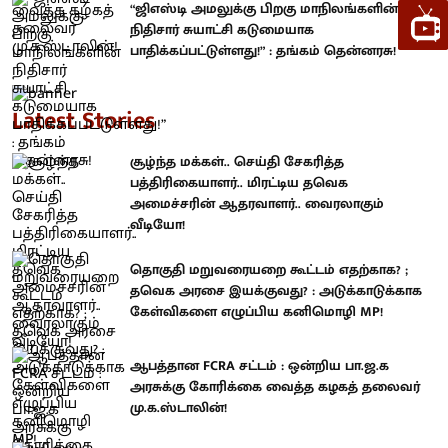
“ஜிஎஸ்டி அமலுக்கு பிறகு மாநிலங்களின்
நிதிசார் சுயாட்சி கடுமையாக
பாதிக்கப்பட்டுள்ளது!” : தங்கம் தென்னரசு!
Latest Stories
சூழ்ந்த மக்கள்.. செய்தி சேகரித்த
பத்திரிகையாளர்.. மிரட்டிய தவெக
அமைச்சரின் ஆதரவாளர்.. வைரலாகும்
வீடியோ!
தொகுதி மறுவரையறை கூட்டம் எதற்காக? ;
தவெக அரசை இயக்குவது? : அடுக்காடுக்காக
கேள்விகளை எழுப்பிய கனிமொழி MP!
ஆபத்தான FCRA சட்டம் : ஒன்றிய பா.ஜ.க
அரசுக்கு கோரிக்கை வைத்த கழகத் தலைவர்
மு.க.ஸ்டாலின்!