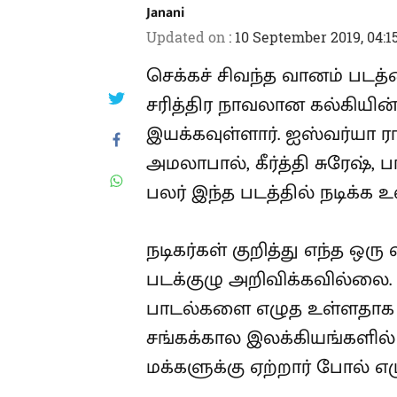
Janani
Updated on
:
10 September 2019, 04:1
செக்கச் சிவந்த வானம் படத்
சரித்திர நாவலான கல்கிய
இயக்கவுள்ளார். ஐஸ்வர்யா ராய்
அமலாபால், கீர்த்தி சுரேஷ், 
பலர் இந்த படத்தில் நடிக்க உ
நடிகர்கள் குறித்து எந்த ஒர
படக்குழு அறிவிக்கவில்லை. இ
பாடல்களை எழுத உள்ளதாக கவ
சங்கக்கால இலக்கியங்களில
மக்களுக்கு ஏற்றார் போல் எழு