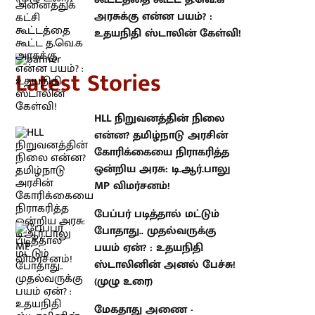
atest Stories
HLL நிறுவனத்தின் நிலை என்ன?
தமிழ்நாடு அரசின் கோரிக்கையை
நிராகரித்த ஒன்றிய அரசு:
டி.ஆர்.பாலு MP விமர்சனம்!
பேப்பர் படித்தால் மட்டும் போதாது..
முதல்வருக்கு பயம் ஏன்? : உதயநிதி
ஸ்டாலினின் அனல் பேச்சு! (முழு
உரை)
மேகதாது அணை - அனைத்துக்
கட்சி கூட்டத்தை கூட்ட த.வெ.க
அரசுக்கு என்ன பயம்? : உதயநிதி
ஸ்டாலின் கேள்வி!