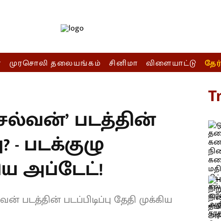
ா
முரசொலி தலையங்கம்
சினிமா
விளையாட்டு
தேர
T
ல்வன்’ படத்தின்
 - படக்குழு
ிய அப்டேட்!
 படத்தின் படப்பிடிப்பு தேதி முக்கிய