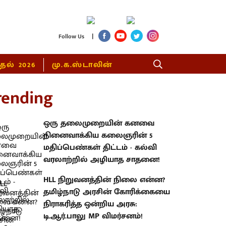
|
Follow Us
்தல் 2026
மு.க.ஸ்டாலின்
rending
ஒரு தலைமுறையின் கனவை
நினைவாக்கிய கலைஞரின் 5
மதிப்பெண்கள் திட்டம் - கல்வி
வரலாற்றில் அழியாத சாதனை!
HLL நிறுவனத்தின் நிலை என்ன?
தமிழ்நாடு அரசின் கோரிக்கையை
நிராகரித்த ஒன்றிய அரசு:
டி.ஆர்.பாலு MP விமர்சனம்!