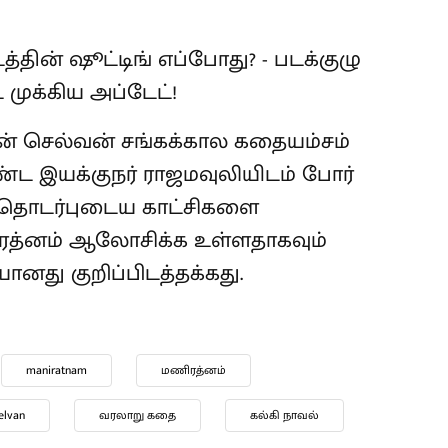
் செல்வன் சங்கக்கால கதையம்சம்
ட இயக்குநர் ராஜமவுலியிடம் போர்
று தொடர்புடைய காட்சிகளை
ிரத்னம் ஆலோசிக்க உள்ளதாகவும்
ானது குறிப்பிடத்தக்கது.
maniratnam
மணிரத்னம்
elvan
வரலாறு கதை
கல்கி நாவல்