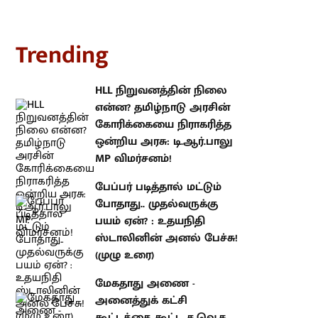
rending
HLL நிறுவனத்தின் நிலை என்ன?
தமிழ்நாடு அரசின் கோரிக்கையை
நிராகரித்த ஒன்றிய அரசு:
டி.ஆர்.பாலு MP விமர்சனம்!
பேப்பர் படித்தால் மட்டும் போதாது..
முதல்வருக்கு பயம் ஏன்? : உதயநிதி
ஸ்டாலினின் அனல் பேச்சு! (முழு
உரை)
மேகதாது அணை - அனைத்துக்
கட்சி கூட்டத்தை கூட்ட த.வெ.க
அரசுக்கு என்ன பயம்? : உதயநிதி
ஸ்டாலின் கேள்வி!