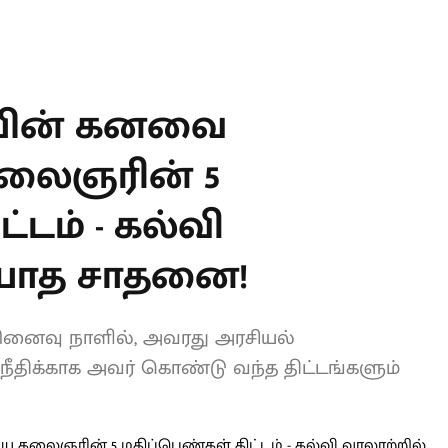
T
யின் கனவை
லைஞரின் 5
்டம் - கல்வி
ியாத சாதனை!
ினைவு நாளில், அவரது அரசியல்
நீதிக்காக அவர் கொண்டு வந்த
்படுகின்றன.