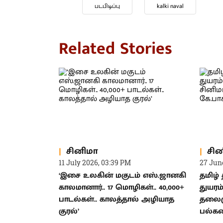
படபிடிப்பு
kalki naval
Related Stories
சினிமா
சின
11 July 2026, 03:39 PM
27 Jun
‘இசை உலகின் மகுடம் எஸ்.ஜானகி
தமிழ்
காலமானார்.. 17 மொழிகள்.. 40,000+
துயரம்
பாடல்கள்.. காலத்தால் அழியாத
தலைம
குரல்’
பல்கல