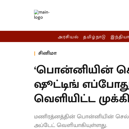
அரசியல்
தமிழ்நாடு
இந்திய
சினிமா
‘பொன்னியின் செ
ஷூட்டிங் எப்போது?
வெளியிட்ட முக்க
மணிரத்னத்தின் பொன்னியின் செல்வன்
அப்டேட் வெளியாகியுள்ளது.