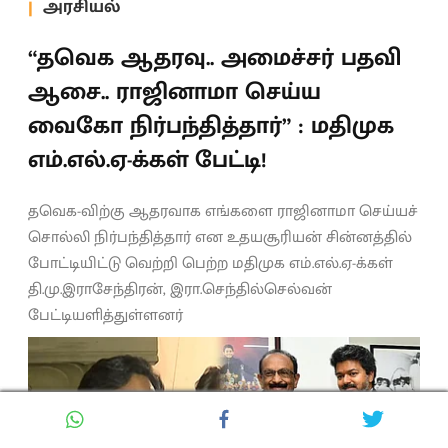
அரசியல்
“தவெக ஆதரவு.. அமைச்சர் பதவி
ஆசை.. ராஜினாமா செய்ய
வைகோ நிர்பந்தித்தார்” : மதிமுக
எம்.எல்.ஏ-க்கள் பேட்டி!
தவெக-விற்கு ஆதரவாக எங்களை ராஜினாமா செய்யச்
சொல்லி நிர்பந்தித்தார் என உதயசூரியன் சின்னத்தில்
போட்டியிட்டு வெற்றி பெற்ற மதிமுக எம்.எல்.ஏ-க்கள்
தி.மு.இராசேந்திரன், இரா.செந்தில்செல்வன்
பேட்டியளித்துள்ளனர்