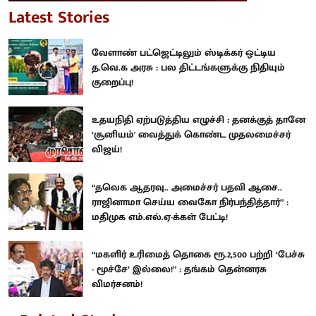
Latest Stories
வேளாண் பட்ஜெட்டிலும் ஸ்டிக்கர் ஒட்டிய
த.வெ.க அரசு : பல திட்டங்களுக்கு நிதியும்
குறைப்பு!
உதயநிதி ஏற்படுத்திய எழுச்சி : தனக்குத் தானே
‘சூனியம்' வைத்துக் கொண்ட முதலமைச்சர்
விஜய்!
“தவெக ஆதரவு.. அமைச்சர் பதவி ஆசை..
ராஜினாமா செய்ய வைகோ நிர்பந்தித்தார்” :
மதிமுக எம்.எல்.ஏ-க்கள் பேட்டி!
“மகளிர் உரிமைத் தொகை ரூ.2,500 பற்றி ‘பேச்சு
- மூச்சே’ இல்லை!” : தங்கம் தென்னரசு
விமர்சனம்!