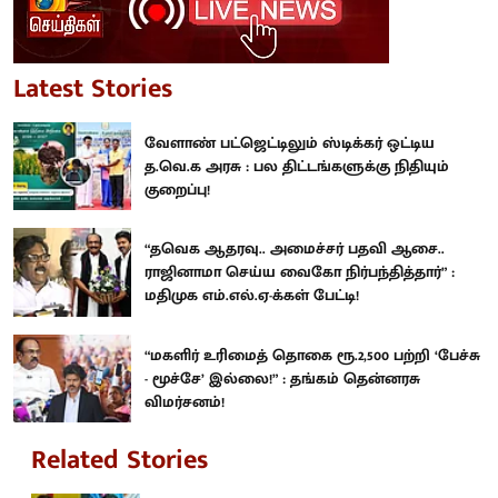
Latest Stories
வேளாண் பட்ஜெட்டிலும் ஸ்டிக்கர் ஒட்டிய
த.வெ.க அரசு : பல திட்டங்களுக்கு நிதியும்
குறைப்பு!
“தவெக ஆதரவு.. அமைச்சர் பதவி ஆசை..
ராஜினாமா செய்ய வைகோ நிர்பந்தித்தார்” :
மதிமுக எம்.எல்.ஏ-க்கள் பேட்டி!
“மகளிர் உரிமைத் தொகை ரூ.2,500 பற்றி ‘பேச்சு
- மூச்சே’ இல்லை!” : தங்கம் தென்னரசு
விமர்சனம்!
Related Stories