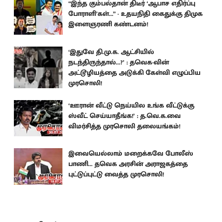
“இந்த கும்பல்தான் திடீர் ‘ஆபாச எதிர்ப்பு
போராளி’கள்...” - உதயநிதி கைதுக்கு திமுக
இளைஞரணி கண்டனம்!
‘இதுவே தி.மு.க. ஆட்சியில்
நடந்திருந்தால்...?’ : தவெக-வின்
அட்டூழியத்தை அடுக்கி கேள்வி எழுப்பிய
முரசொலி!
‘ஊரான் வீட்டு நெய்யில உங்க வீட்டுக்கு
ஸ்வீட் செய்யாதீங்க!’ : த.வெ.க.வை
விமர்சித்த முரசொலி தலையங்கம்!
இவையெல்லாம் மறைக்கவே போலீஸ்
பாணி... தவெக அரசின் அராஜகத்தை
புட்டுப்புட்டு வைத்த முரசொலி!