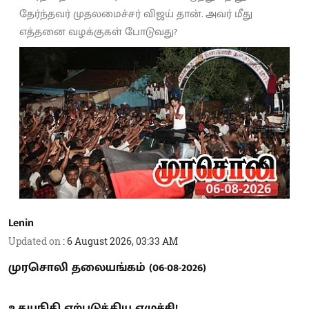
தேர்ந்தவர் முதலமைச்சர் விஜய் தான். அவர் மீது
எத்தனை வழக்குகள் போடுவது?
Lenin
Updated on
:
6 August 2026, 03:33 AM
முரசொலி தலையங்கம் (06-08-2026)
உதயநிதி ஏற்படுத்திய எழுச்சி!