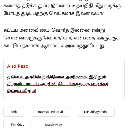
களைத் தடுக்க துப்பு இல்லை. உதயநிதி மீது வழக்கு
போடத் துடிப்பதற்கு வெட்கமாக இல்லையா?
கட்டிய மனைவியை 'வொர்த் இல்லை' என்று
சொன்னவருக்கு 'வொர்த்' யார் என்பதை ஊருக்குக்
காட்டும் நாளாக ஆகஸ்ட் 4 அமைந்துவிட்டது.
Also Read
த.வெ.க அரசின் நிதிநிலை அறிக்கை: இதிலும்
திராவிட மாடல் அரசின் திட்டங்களுக்கு ஸ்டிக்கர்
ஒட்டிய விஜய்!
dmk
murasoli editorial
LoP Udhayanidhi
TVK Govt
Joseph Vijay