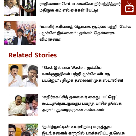
ராஜினாமா செய்ய வைகோ நிர்பந்தித்தார்” :
மதிமுக எம்.எல்.ஏ-க்கள் பேட்டி!
“மகளிர் உரிமைத் தொகை ரூ.2,500 பற்றி ‘பேச்சு
- மூச்சே’ இல்லை!” : தங்கம் தென்னரசு
விமர்சனம்!
Related Stories
“Blast இல்லை Waste .. முக்கிய
வாக்குறுதிகள் பற்றி மூச்சே விடாத
பட்ஜெட்” : திமுக தலைவர் மு.க.ஸ்டாலின்!
“எதிர்க்கட்சித் தலைவர் கைது.. பட்ஜெட்
கூட்டத்தொடருக்குப் பயந்த பாசிச தவெக
அரசு” : துரைமுருகன் கண்டனம்!
“தமிழ்நாட்டின் உயர்சிறப்பு மருத்துவ
இடங்களைக் காற்றில் பறக்கவிட்ட த.வெ.க