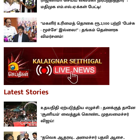
ராஜினாமா செய்ய வைகோ நிர்பந்தித்தார்” :
மதிமுக எம்.எல்.ஏ-க்கள் பேட்டி!
“மகளிர் உரிமைத் தொகை ரூ.2,500 பற்றி ‘பேச்சு
- மூச்சே’ இல்லை!” : தங்கம் தென்னரசு
விமர்சனம்!
Latest Stories
உதயநிதி ஏற்படுத்திய எழுச்சி : தனக்குத் தானே
‘சூனியம்' வைத்துக் கொண்ட முதலமைச்சர்
விஜய்!
“தவெக ஆதரவு.. அமைச்சர் பதவி ஆசை..