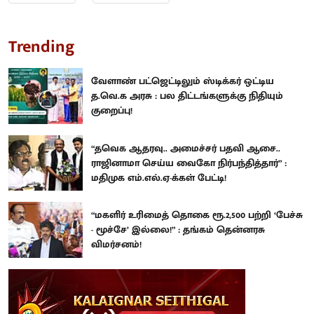
Trending
வேளாண் பட்ஜெட்டிலும் ஸ்டிக்கர் ஒட்டிய
த.வெ.க அரசு : பல திட்டங்களுக்கு நிதியும்
குறைப்பு!
“தவெக ஆதரவு.. அமைச்சர் பதவி ஆசை..
ராஜினாமா செய்ய வைகோ நிர்பந்தித்தார்” :
மதிமுக எம்.எல்.ஏ-க்கள் பேட்டி!
“மகளிர் உரிமைத் தொகை ரூ.2,500 பற்றி ‘பேச்சு
- மூச்சே’ இல்லை!” : தங்கம் தென்னரசு
விமர்சனம்!